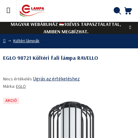
Ugrás
a
fő
KO
Keresés
tartalomhoz
MAGYAR WEBÁRUHÁZ
10ÉVES TAPASZTALATTAL,
AMIBEN MEGBÍZHAT.
Kezdőlap
Kültéri lámpák
EGLO 98721 Kültéri fali lámpa RAVELLO
A
Ugrás az értékeléshez
Nincs értékelés
termék
Márka:
EGLO
átlagos
értékelése
5-
AKCIÓ
ből
0,0
csillag.