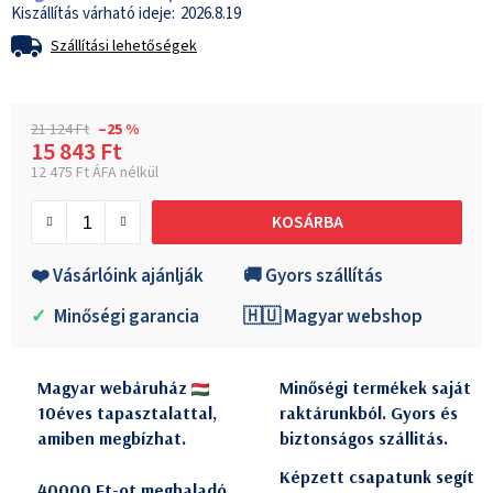
2026.8.19
Szállítási lehetőségek
21 124 Ft
–25 %
15 843 Ft
12 475 Ft ÁFA nélkül
Egységár:
KOSÁRBA
❤️ Vásárlóink ajánlják
🚚 Gyors szállítás
✓
Minőségi garancia
🇭🇺 Magyar webshop
Magyar webáruház
Minőségi termékek saját
10éves tapasztalattal,
raktárunkból. Gyors és
amiben megbízhat.
biztonságos szállitás.
Képzett csapatunk segít
40000 Ft-ot meghaladó