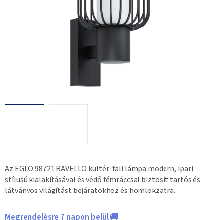
Az EGLO 98721 RAVELLO kültéri fali lámpa modern, ipari
stílusú kialakításával és védő fémráccsal biztosít tartós és
látványos világítást bejáratokhoz és homlokzatra.
Megrendelèsre 7 napon belül 🚚