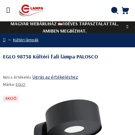
Ugrás
a
fő
KO
Keresés
tartalomhoz
MAGYAR WEBÁRUHÁZ
10ÉVES TAPASZTALATTAL,
AMIBEN MEGBÍZHAT.
Kezdőlap
Kültéri lámpák
EGLO 98738 Kültéri fali lámpa PALOSCO
A
Ugrás az értékeléshez
Nincs értékelés
termék
Márka:
EGLO
átlagos
értékelése
5-
AKCIÓ
ből
0,0
csillag.