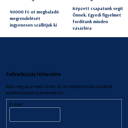
Képzett csapatunk segít
40000 Ft-ot meghaladó
Önnek. Egyedi figyelmet
megrendelését
fordítunk minden
ingyenesen szállítjuk ki
vásárlóra
L
á
b
l
Feliratkozás hírlevélre
é
c
Adja meg az e-mail címét, és mi tájékoztatást küldünk
webáruházunk új termékeiről.
E-mail