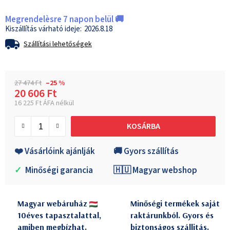
Megrendelèsre 7 napon belül 🚚
2026.8.18
Szállítási lehetőségek
27 474 Ft
–25 %
20 606 Ft
16 225 Ft ÁFA nélkül
Egységár:
KOSÁRBA
❤️ Vásárlóink ajánlják
🚚 Gyors szállítás
✓
Minőségi garancia
🇭🇺 Magyar webshop
Magyar webáruház
Minőségi termékek saját
10éves tapasztalattal,
raktárunkból. Gyors és
amiben megbízhat.
biztonságos szállitás.