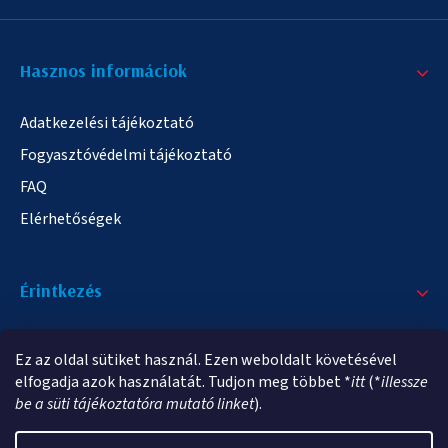
Hasznos informáciok
Adatkezelési tájékoztató
Fogyasztóvédelmi tájékoztató
FAQ
Elérhetőségek
Érintkezés
+36/20 378-2863
Ez az oldal sütiket használ. Ezen weboldalt követésével
info@elampa.hu
elfogadja azok használatát. Tudjon meg többet *
itt
(*
illessze
be a süti tájékoztatóra mutató linket
).