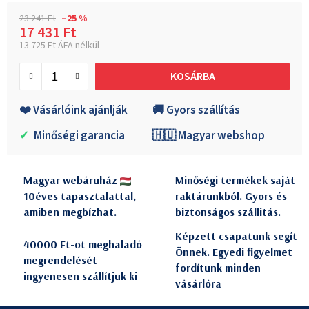
23 241 Ft
–25 %
17 431 Ft
13 725 Ft ÁFA nélkül
Egységár:
KOSÁRBA
❤️ Vásárlóink ajánlják
🚚 Gyors szállítás
✓
Minőségi garancia
🇭🇺 Magyar webshop
Magyar webáruház
Minőségi termékek saját
10éves tapasztalattal,
raktárunkból. Gyors és
amiben megbízhat.
biztonságos szállitás.
Képzett csapatunk segít
40000 Ft-ot meghaladó
Önnek. Egyedi figyelmet
megrendelését
fordítunk minden
ingyenesen szállítjuk ki
vásárlóra