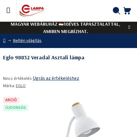
Ugrás
a
fő
KO
Keresés
tartalomhoz
MAGYAR WEBÁRUHÁZ
10ÉVES TAPASZTALATTAL,
AMIBEN MEGBÍZHAT.
Kezdőlap
Beltéri világítás
Eglo 98832 Veradal Asztali lámpa
A
Ugrás az értékeléshez
Nincs értékelés
termék
Márka:
EGLO
átlagos
értékelése
5-
AKCIÓ
ből
ÚJDONSÁG
0,0
csillag.