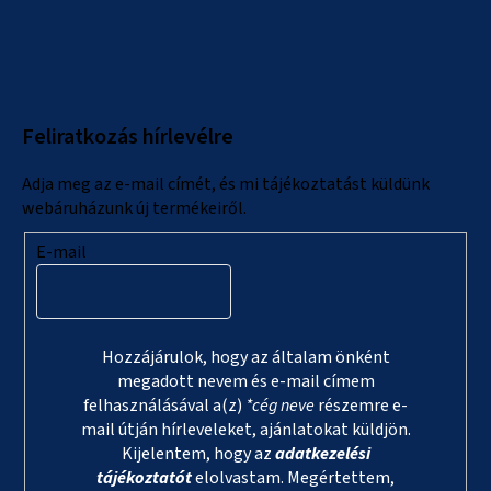
L
á
b
l
Feliratkozás hírlevélre
é
c
Adja meg az e-mail címét, és mi tájékoztatást küldünk
webáruházunk új termékeiről.
E-mail
Hozzájárulok, hogy az általam önként
megadott nevem és e-mail címem
felhasználásával a(z)
*cég neve
részemre e-
mail útján hírleveleket, ajánlatokat küldjön.
Kijelentem, hogy az
adatkezelési
tájékoztatót
elolvastam. Megértettem,