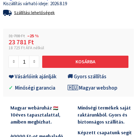
2026.8.19
Szállítási lehetőségek
31 708 Ft
–25 %
23 781 Ft
18 725 Ft ÁFA nélkül
Egységár:
KOSÁRBA
❤️ Vásárlóink ajánlják
🚚 Gyors szállítás
✓
Minőségi garancia
🇭🇺 Magyar webshop
Magyar webáruház
Minőségi termékek saját
10éves tapasztalattal,
raktárunkból. Gyors és
amiben megbízhat.
biztonságos szállitás.
Képzett csapatunk segít
40000 Ft-ot meghaladó