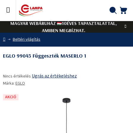
Ugrás
a
fő
KO
Keresés
tartalomhoz
MAGYAR WEBÁRUHÁZ
10ÉVES TAPASZTALATTAL,
AMIBEN MEGBÍZHAT.
Kezdőlap
Beltéri világítás
EGLO 99043 Függeszték MASERLO 1
A
Ugrás az értékeléshez
Nincs értékelés
termék
Márka:
EGLO
átlagos
értékelése
5-
AKCIÓ
ből
0,0
csillag.