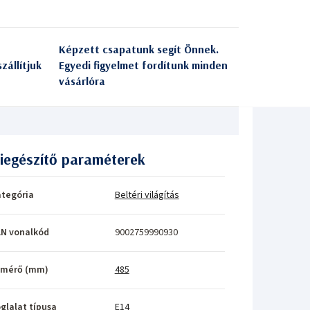
Képzett csapatunk segít Önnek.
zállítjuk
Egyedi figyelmet fordítunk minden
vásárlóra
iegészítő paraméterek
tegória
Beltéri világítás
N vonalkód
9002759990930
tmérő (mm)
485
glalat típusa
E14