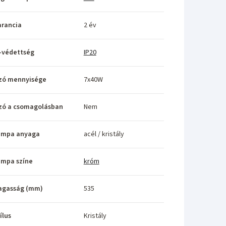
rancia
2 év
-védettség
IP20
zó mennyisége
7x40W
zó a csomagolásban
Nem
ámpa anyaga
acél / kristály
ámpa színe
króm
agasság (mm)
535
ílus
Kristály