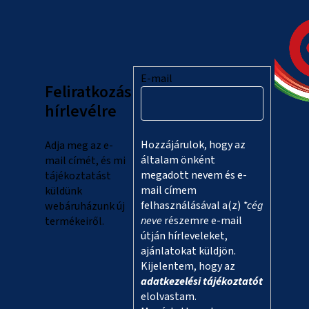
L
á
b
l
E-mail
Feliratkozás
é
hírlevélre
c
Hozzájárulok, hogy az
Adja meg az e-
általam önként
mail címét, és mi
megadott nevem és e-
tájékoztatást
mail címem
küldünk
felhasználásával a(z)
*cég
webáruházunk új
neve
részemre e-mail
termékeiről.
útján hírleveleket,
ajánlatokat küldjön.
Kijelentem, hogy az
adatkezelési tájékoztatót
elolvastam.