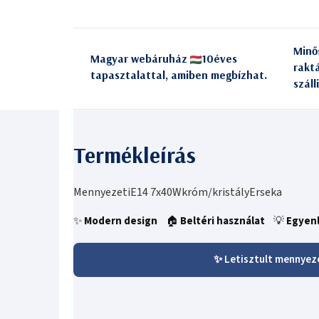
Minő
Magyar webáruház
10éves
rakt
tapasztalattal, amiben megbízhat.
száll
MennyezetiE14 7x40Wkróm/kristályErseka
✨
Modern design
🏠
Beltéri használat
💡
Egyenl
✨ Letisztult mennyez