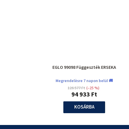
EGLO 99098 Függeszték ERSEKA
Megrendelèsre 7 napon belül 🚚
126 577 Ft
(–25 %)
94 933 Ft
KOSÁRBA