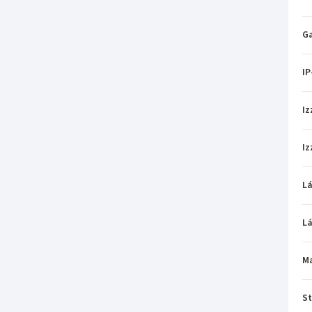
Ga
IP
Iz
Iz
L
L
M
St