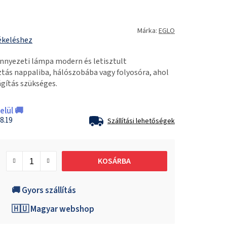
Márka:
EGLO
ékeléshez
nyezeti lámpa modern és letisztult
sztás nappaliba, hálószobába vagy folyosóra, ahol
ágítás szükséges.
lül 🚚
8.19
Szállítási lehetőségek
KOSÁRBA
🚚 Gyors szállítás
🇭🇺 Magyar webshop