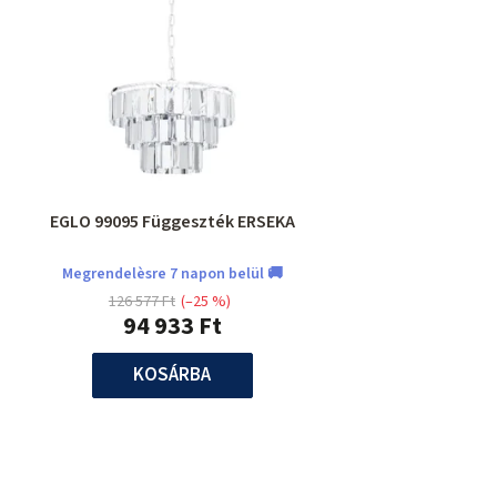
EGLO 99095 Függeszték ERSEKA
Megrendelèsre 7 napon belül 🚚
126 577 Ft
(–25 %)
94 933 Ft
KOSÁRBA