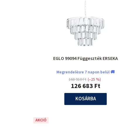
EGLO 99094 Függeszték ERSEKA
Megrendelèsre 7 napon belül 🚚
168 910 Ft
(–25 %)
126 683 Ft
KOSÁRBA
AKCIÓ