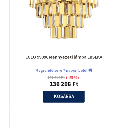
EGLO 99096 Mennyezeti lámpa ERSEKA
Megrendelèsre 7 napon belül 🚚
181 610 Ft
(–25 %)
136 208 Ft
KOSÁRBA