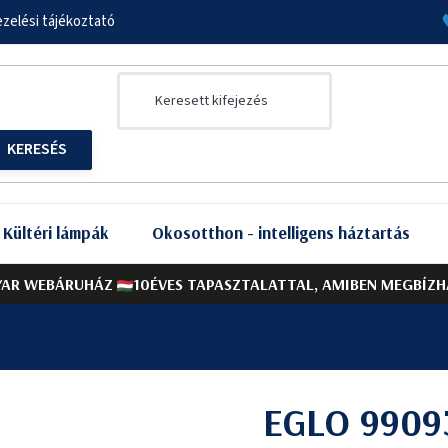
zelési tájékoztató
Kültéri lámpák
Okosotthon - intelligens háztartás
AR WEBÁRUHÁZ
10ÉVES TAPASZTALATTAL, AMIBEN MEGBÍZH
EGLO 9909