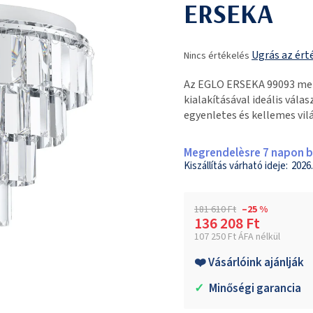
ERSEKA
A
Ugrás az ért
Nincs értékelés
termék
átlagos
Az EGLO ERSEKA 99093 men
értékelése
kialakításával ideális vála
5-
egyenletes és kellemes vil
ből
0,0
csillag.
Megrendelèsre 7 napon be
2026.
181 610 Ft
–25 %
136 208 Ft
107 250 Ft ÁFA nélkül
Egységár:
❤️ Vásárlóink ajánlják
✓
Minőségi garancia