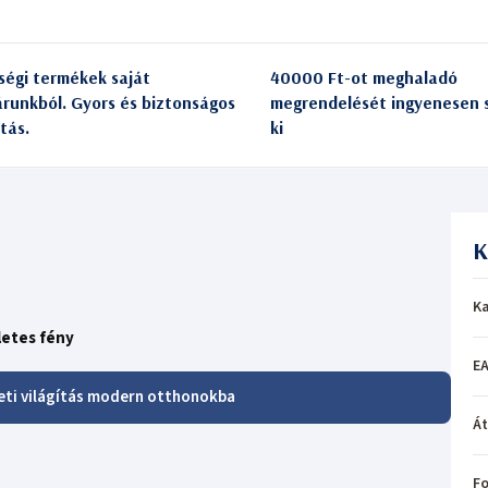
ségi termékek saját
40000 Ft-ot meghaladó
árunkból. Gyors és biztonságos
megrendelését ingyenesen s
itás.
ki
K
Ka
etes fény
EA
eti világítás modern otthonokba
Á
Fo