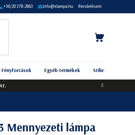
+36/20 378-2863
info@elampa.hu
Rendelésem
KOSÁR
Fényforrások
Egyéb termékek
Stílus szerint
AT.
3 Mennyezeti lámpa