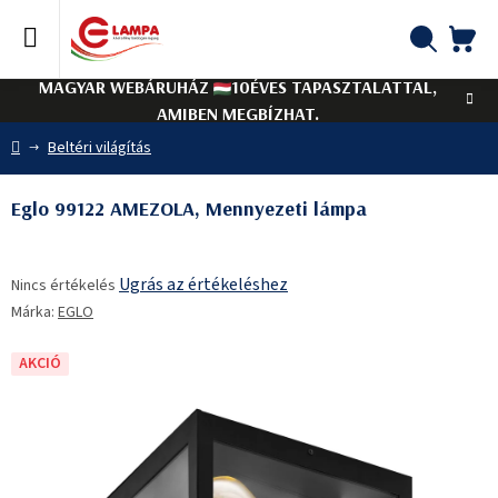
Ugrás
a
fő
KO
Keresés
tartalomhoz
MAGYAR WEBÁRUHÁZ
10ÉVES TAPASZTALATTAL,
AMIBEN MEGBÍZHAT.
Kezdőlap
Beltéri világítás
Eglo 99122 AMEZOLA, Mennyezeti lámpa
A
Ugrás az értékeléshez
Nincs értékelés
termék
Márka:
EGLO
átlagos
értékelése
5-
AKCIÓ
ből
0,0
csillag.