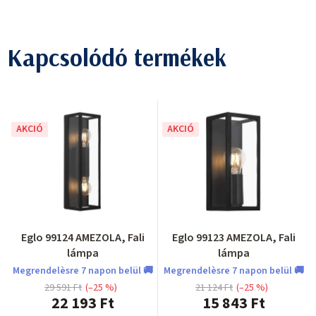
Kapcsolódó termékek
AKCIÓ
AKCIÓ
Eglo 99124 AMEZOLA, Fali
Eglo 99123 AMEZOLA, Fali
lámpa
lámpa
Megrendelèsre 7 napon belül 🚚
Megrendelèsre 7 napon belül 🚚
29 591 Ft
(–25 %)
21 124 Ft
(–25 %)
22 193 Ft
15 843 Ft