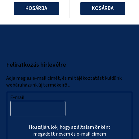
KOSÁRBA
KOSÁRBA
L
á
b
l
Feliratkozás hírlevélre
é
c
Adja meg az e-mail címét, és mi tájékoztatást küldünk
webáruházunk új termékeiről.
E-mail
Hozzájárulok, hogy az általam önként
megadott nevem és e-mail címem