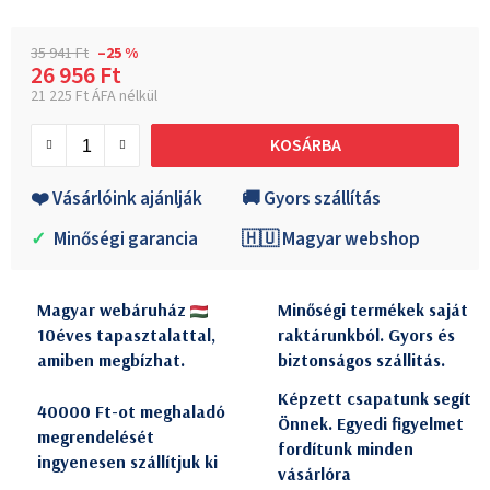
35 941 Ft
–25 %
26 956 Ft
21 225 Ft ÁFA nélkül
Egységár:
KOSÁRBA
❤️ Vásárlóink ajánlják
🚚 Gyors szállítás
✓
Minőségi garancia
🇭🇺 Magyar webshop
Magyar webáruház
Minőségi termékek saját
10éves tapasztalattal,
raktárunkból. Gyors és
amiben megbízhat.
biztonságos szállitás.
Képzett csapatunk segít
40000 Ft-ot meghaladó
Önnek. Egyedi figyelmet
megrendelését
fordítunk minden
ingyenesen szállítjuk ki
vásárlóra