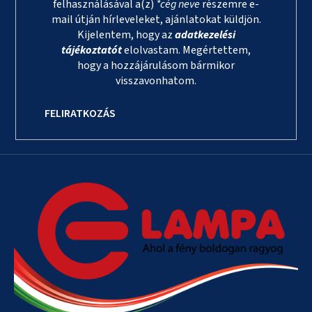
felhasználásával a(z)
*cég neve
részemre e-
mail útján hírleveleket, ajánlatokat küldjön.
Kijelentem, hogy az
adatkezelési
tájékoztatót
elolvastam. Megértettem,
hogy a hozzájárulásom bármikor
visszavonhatom.
FELIRATKOZÁS