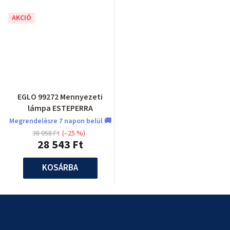
AKCIÓ
EGLO 99272 Mennyezeti
lámpa ESTEPERRA
Megrendelèsre 7 napon belül 🚚
38 058 Ft
(–25 %)
28 543 Ft
KOSÁRBA
L
á