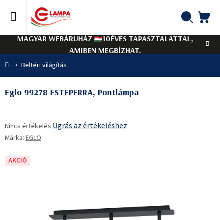
Ugrás
a
fő
KO
Keresés
tartalomhoz
MAGYAR WEBÁRUHÁZ
10ÉVES TAPASZTALATTAL,
AMIBEN MEGBÍZHAT.
Kezdőlap
Beltéri világítás
Eglo 99278 ESTEPERRA, Pontlámpa
A
Ugrás az értékeléshez
Nincs értékelés
termék
Márka:
EGLO
átlagos
értékelése
5-
AKCIÓ
ből
0,0
csillag.