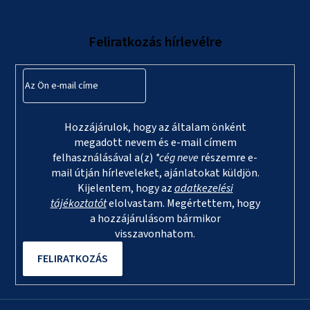
b
l
Feliratkozás hírlevélre
é
c
Hozzájárulok, hogy az általam önként
megadott nevem és e-mail címem
felhasználásával a(z)
*cég neve
részemre e-
mail útján hírleveleket, ajánlatokat küldjön.
Kijelentem, hogy az
adatkezelési
tájékoztatót
elolvastam. Megértettem, hogy
a hozzájárulásom bármikor
visszavonhatom.
FELIRATKOZÁS