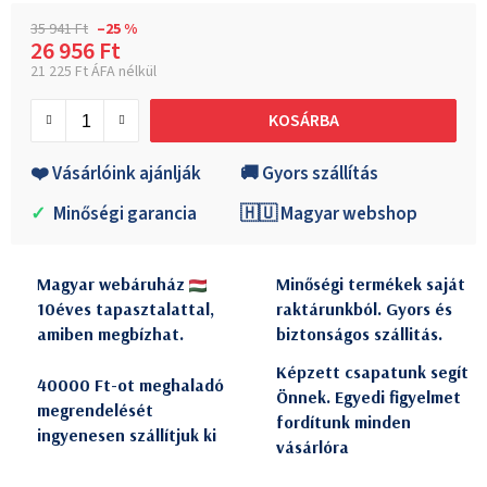
35 941 Ft
–25 %
26 956 Ft
21 225 Ft ÁFA nélkül
Egységár:
KOSÁRBA
❤️ Vásárlóink ajánlják
🚚 Gyors szállítás
✓
Minőségi garancia
🇭🇺 Magyar webshop
Magyar webáruház
Minőségi termékek saját
10éves tapasztalattal,
raktárunkból. Gyors és
amiben megbízhat.
biztonságos szállitás.
Képzett csapatunk segít
40000 Ft-ot meghaladó
Önnek. Egyedi figyelmet
megrendelését
fordítunk minden
ingyenesen szállítjuk ki
vásárlóra