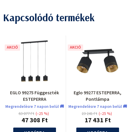
Kapcsolódó termékek
AKCIÓ
AKCIÓ
EGLO 99275 Függeszték
Eglo 99277 ESTEPERRA,
ESTEPERRA
Pontlámpa
Megrendelèsre 7 napon belül 🚚
Megrendelèsre 7 napon belül 🚚
63 077 Ft
(–25 %)
23 241 Ft
(–25 %)
47 308 Ft
17 431 Ft