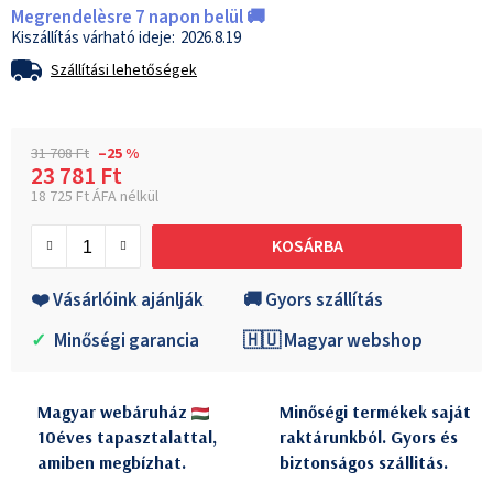
Megrendelèsre 7 napon belül 🚚
2026.8.19
Szállítási lehetőségek
31 708 Ft
–25 %
23 781 Ft
18 725 Ft ÁFA nélkül
Egységár:
KOSÁRBA
❤️ Vásárlóink ajánlják
🚚 Gyors szállítás
✓
Minőségi garancia
🇭🇺 Magyar webshop
Magyar webáruház
Minőségi termékek saját
10éves tapasztalattal,
raktárunkból. Gyors és
amiben megbízhat.
biztonságos szállitás.