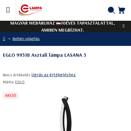
Ugrás
a
fő
KO
Keresés
tartalomhoz
MAGYAR WEBÁRUHÁZ
10ÉVES TAPASZTALATTAL,
AMIBEN MEGBÍZHAT.
Kezdőlap
Beltéri világítás
EGLO 99318 Asztali lámpa LASANA 3
A
Ugrás az értékeléshez
Nincs értékelés
termék
Márka:
EGLO
átlagos
értékelése
5-
AKCIÓ
ből
0,0
csillag.