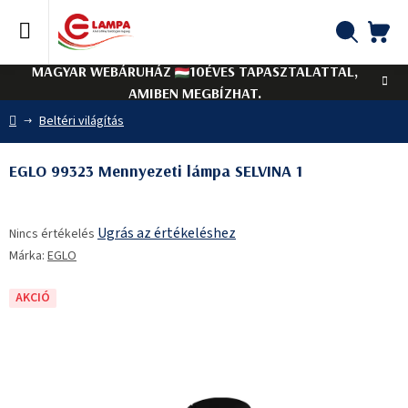
Ugrás
a
fő
KO
Keresés
tartalomhoz
MAGYAR WEBÁRUHÁZ
10ÉVES TAPASZTALATTAL,
AMIBEN MEGBÍZHAT.
Kezdőlap
Beltéri világítás
EGLO 99323 Mennyezeti lámpa SELVINA 1
A
Ugrás az értékeléshez
Nincs értékelés
termék
Márka:
EGLO
átlagos
értékelése
5-
AKCIÓ
ből
0,0
csillag.