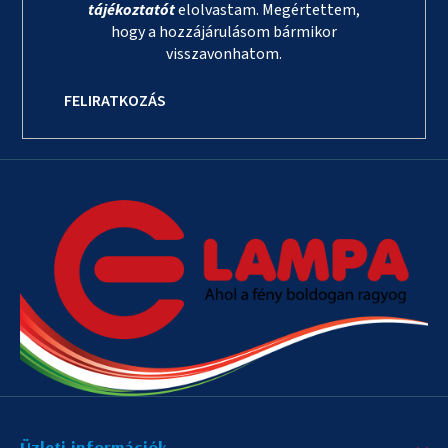
tájékoztatót
elolvastam. Megértettem,
hogy a hozzájárulásom bármikor
visszavonhatom.
FELIRATKOZÁS
Üzleti információk