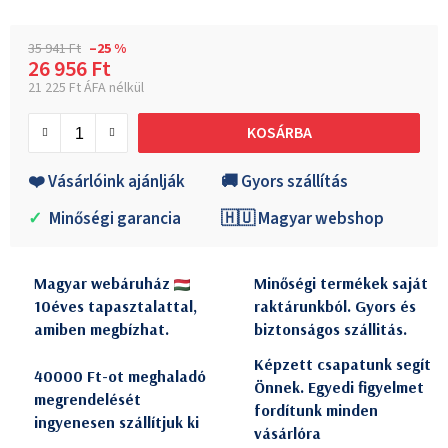
35 941 Ft
–25 %
26 956 Ft
21 225 Ft ÁFA nélkül
Egységár:
KOSÁRBA
❤️ Vásárlóink ajánlják
🚚 Gyors szállítás
✓
Minőségi garancia
🇭🇺 Magyar webshop
Magyar webáruház
Minőségi termékek saját
10éves tapasztalattal,
raktárunkból. Gyors és
amiben megbízhat.
biztonságos szállitás.
Képzett csapatunk segít
40000 Ft-ot meghaladó
Önnek. Egyedi figyelmet
megrendelését
fordítunk minden
ingyenesen szállítjuk ki
vásárlóra