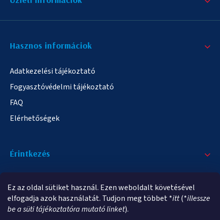
Hasznos informáciok
Adatkezelési tájékoztató
Fogyasztóvédelmi tájékoztató
FAQ
Elérhetőségek
Érintkezés
+36/20 378-2863
Ez az oldal sütiket használ. Ezen weboldalt követésével
info@elampa.hu
elfogadja azok használatát. Tudjon meg többet *
itt
(*
illessze
be a süti tájékoztatóra mutató linket
).