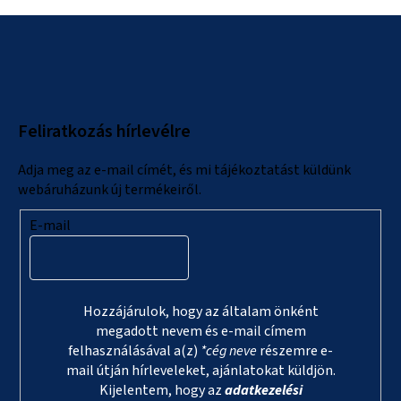
L
á
b
l
Feliratkozás hírlevélre
é
c
Adja meg az e-mail címét, és mi tájékoztatást küldünk
webáruházunk új termékeiről.
E-mail
Hozzájárulok, hogy az általam önként
megadott nevem és e-mail címem
felhasználásával a(z)
*cég neve
részemre e-
mail útján hírleveleket, ajánlatokat küldjön.
Kijelentem, hogy az
adatkezelési