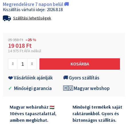
Megrendelèsre 7 napon belül 🚚
2026.8.18
Szállítási lehetőségek
25 358 Ft
–25 %
19 018 Ft
14 975 Ft ÁFA nélkül
Egységár:
KOSÁRBA
❤️ Vásárlóink ajánlják
🚚 Gyors szállítás
✓
Minőségi garancia
🇭🇺 Magyar webshop
Magyar webáruház
Minőségi termékek saját
10éves tapasztalattal,
raktárunkból. Gyors és
amiben megbízhat.
biztonságos szállitás.