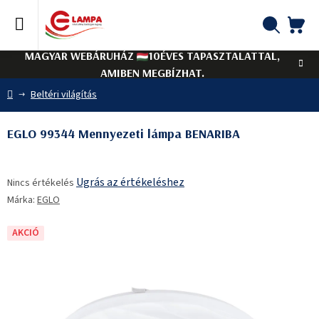
Ugrás
a
fő
KO
Keresés
tartalomhoz
MAGYAR WEBÁRUHÁZ
10ÉVES TAPASZTALATTAL,
AMIBEN MEGBÍZHAT.
Kezdőlap
Beltéri világítás
EGLO 99344 Mennyezeti lámpa BENARIBA
A
Ugrás az értékeléshez
Nincs értékelés
termék
Márka:
EGLO
átlagos
értékelése
5-
AKCIÓ
ből
0,0
csillag.