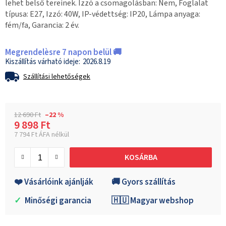
lehet belső tereinek. Izzó a csomagolásban: Nem, Foglalat
típusa: E27, Izzó: 40W, IP-védettség: IP20, Lámpa anyaga:
fém/fa, Garancia: 2 év.
Megrendelèsre 7 napon belül 🚚
2026.8.19
Szállítási lehetőségek
12 690 Ft
–22 %
9 898 Ft
7 794 Ft ÁFA nélkül
Egységár:
KOSÁRBA
❤️ Vásárlóink ajánlják
🚚 Gyors szállítás
✓
Minőségi garancia
🇭🇺 Magyar webshop