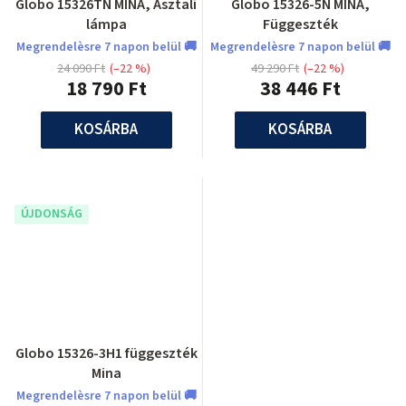
Globo 15326TN MINA, Asztali
Globo 15326-5N MINA,
lámpa
Függeszték
Megrendelèsre 7 napon belül 🚚
Megrendelèsre 7 napon belül 🚚
24 090 Ft
(–22 %)
49 290 Ft
(–22 %)
18 790 Ft
38 446 Ft
KOSÁRBA
KOSÁRBA
ÚJDONSÁG
Globo 15326-3H1 függeszték
Mina
Megrendelèsre 7 napon belül 🚚