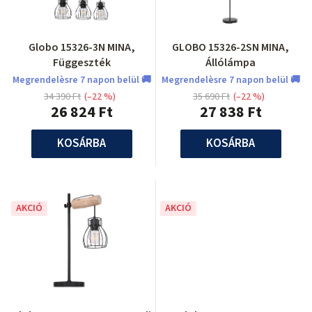
Globo 15326-3N MINA,
GLOBO 15326-2SN MINA,
Függeszték
Állólámpa
Megrendelèsre 7 napon belül 🚚
Megrendelèsre 7 napon belül 🚚
34 390 Ft
(–22 %)
35 690 Ft
(–22 %)
26 824 Ft
27 838 Ft
KOSÁRBA
KOSÁRBA
AKCIÓ
AKCIÓ