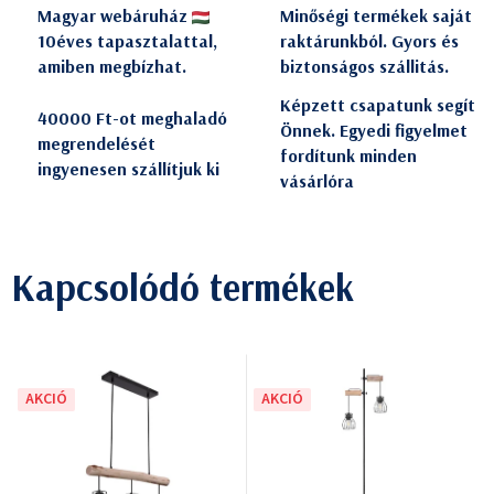
Magyar webáruház
Minőségi termékek saját
10éves tapasztalattal,
raktárunkból. Gyors és
amiben megbízhat.
biztonságos szállitás.
Képzett csapatunk segít
40000 Ft-ot meghaladó
Önnek. Egyedi figyelmet
megrendelését
fordítunk minden
ingyenesen szállítjuk ki
vásárlóra
Kapcsolódó termékek
AKCIÓ
AKCIÓ