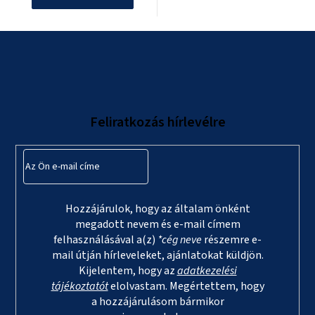
L
á
b
l
Feliratkozás hírlevélre
é
c
Hozzájárulok, hogy az általam önként
megadott nevem és e-mail címem
felhasználásával a(z)
*cég neve
részemre e-
mail útján hírleveleket, ajánlatokat küldjön.
Kijelentem, hogy az
adatkezelési
tájékoztatót
elolvastam. Megértettem, hogy
a hozzájárulásom bármikor