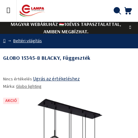
Ugrás
a
fő
KO
Keresés
tartalomhoz
MAGYAR WEBÁRUHÁZ
10ÉVES TAPASZTALATTAL,
AMIBEN MEGBÍZHAT.
Kezdőlap
Beltéri világítás
GLOBO 15345-8 BLACKY, Függeszték
A
Ugrás az értékeléshez
Nincs értékelés
termék
Márka:
Globo lighting
átlagos
értékelése
5-
AKCIÓ
ből
0,0
csillag.