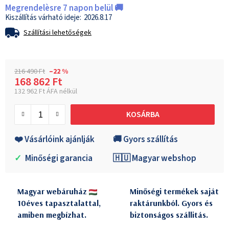
Megrendelèsre 7 napon belül 🚚
2026.8.17
Szállítási lehetőségek
216 490 Ft
–22 %
168 862 Ft
132 962 Ft ÁFA nélkül
Egységár:
KOSÁRBA
❤️ Vásárlóink ajánlják
🚚 Gyors szállítás
✓
Minőségi garancia
🇭🇺 Magyar webshop
Magyar webáruház
Minőségi termékek saját
10éves tapasztalattal,
raktárunkból. Gyors és
amiben megbízhat.
biztonságos szállitás.