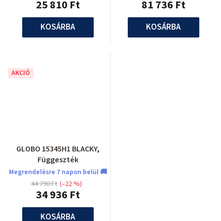
25 810 Ft
81 736 Ft
KOSÁRBA
KOSÁRBA
AKCIÓ
GLOBO 15345H1 BLACKY,
Függeszték
Megrendelèsre 7 napon belül 🚚
44 790 Ft
(–22 %)
34 936 Ft
KOSÁRBA