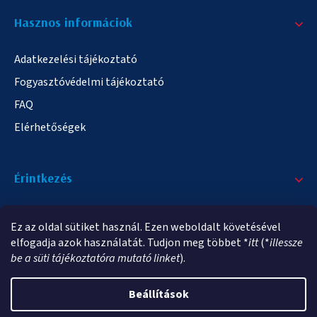
Hasznos informáciok
Adatkezelési tájékoztató
Fogyasztóvédelmi tájékoztató
FAQ
Elérhetőségek
Érintkezés
+36/20 378-2863
Ez az oldal sütiket használ. Ezen weboldalt követésével
info@elampa.hu
elfogadja azok használatát. Tudjon meg többet *
itt
(*
illessze
be a süti tájékoztatóra mutató linket
).
Beállítások
Copyright 2026
elampa.hu
. Minden jog fenntartva.