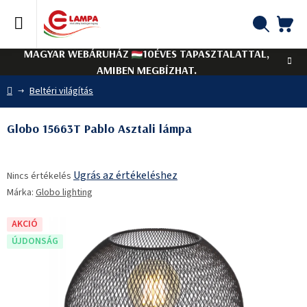
Ugrás
a
fő
KO
Keresés
tartalomhoz
MAGYAR WEBÁRUHÁZ
10ÉVES TAPASZTALATTAL,
AMIBEN MEGBÍZHAT.
Kezdőlap
Beltéri világítás
Globo 15663T Pablo Asztali lámpa
A
Ugrás az értékeléshez
Nincs értékelés
termék
Márka:
Globo lighting
átlagos
értékelése
5-
AKCIÓ
ből
ÚJDONSÁG
0,0
csillag.