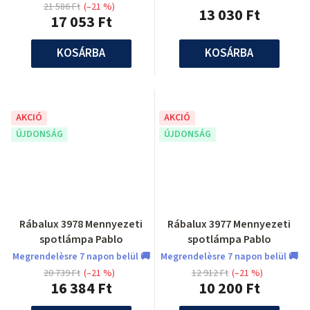
21 586 Ft
(–21 %)
13 030 Ft
17 053 Ft
KOSÁRBA
KOSÁRBA
AKCIÓ
AKCIÓ
ÚJDONSÁG
ÚJDONSÁG
Rábalux 3978 Mennyezeti
Rábalux 3977 Mennyezeti
spotlámpa Pablo
spotlámpa Pablo
Megrendelèsre 7 napon belül 🚚
Megrendelèsre 7 napon belül 🚚
20 739 Ft
(–21 %)
12 912 Ft
(–21 %)
16 384 Ft
10 200 Ft