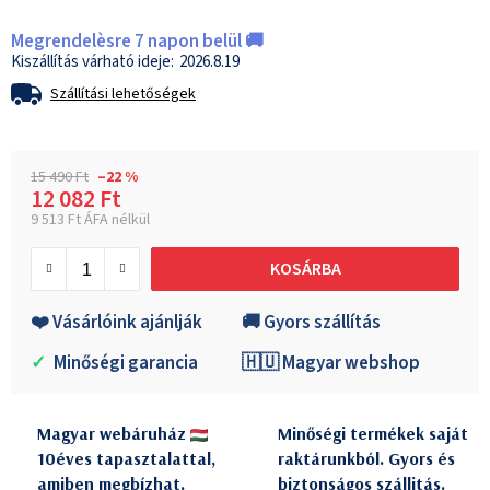
Megrendelèsre 7 napon belül 🚚
2026.8.19
Szállítási lehetőségek
15 490 Ft
–22 %
12 082 Ft
9 513 Ft ÁFA nélkül
Egységár:
KOSÁRBA
❤️ Vásárlóink ajánlják
🚚 Gyors szállítás
✓
Minőségi garancia
🇭🇺 Magyar webshop
Magyar webáruház
Minőségi termékek saját
10éves tapasztalattal,
raktárunkból. Gyors és
amiben megbízhat.
biztonságos szállitás.