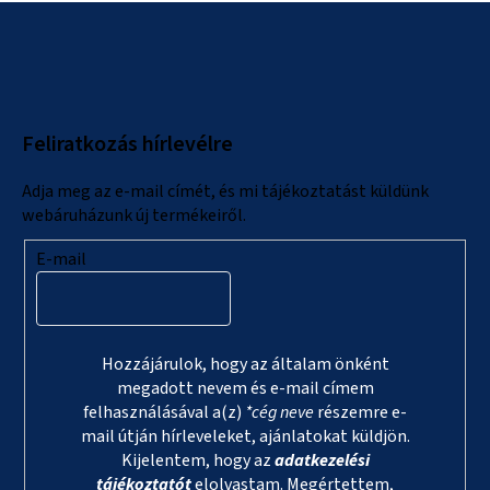
L
á
b
l
Feliratkozás hírlevélre
é
c
Adja meg az e-mail címét, és mi tájékoztatást küldünk
webáruházunk új termékeiről.
E-mail
Hozzájárulok, hogy az általam önként
megadott nevem és e-mail címem
felhasználásával a(z)
*cég neve
részemre e-
mail útján hírleveleket, ajánlatokat küldjön.
Kijelentem, hogy az
adatkezelési
tájékoztatót
elolvastam. Megértettem,