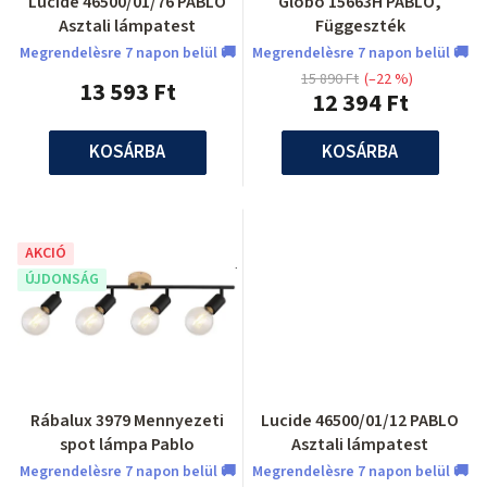
Lucide 46500/01/76 PABLO
Globo 15663H PABLO,
Asztali lámpatest
Függeszték
Megrendelèsre 7 napon belül 🚚
Megrendelèsre 7 napon belül 🚚
15 890 Ft
(–22 %)
13 593 Ft
12 394 Ft
KOSÁRBA
KOSÁRBA
AKCIÓ
ÚJDONSÁG
Rábalux 3979 Mennyezeti
Lucide 46500/01/12 PABLO
spot lámpa Pablo
Asztali lámpatest
Megrendelèsre 7 napon belül 🚚
Megrendelèsre 7 napon belül 🚚