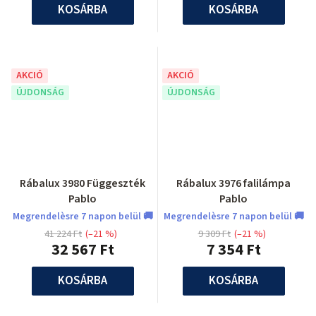
KOSÁRBA
KOSÁRBA
AKCIÓ
AKCIÓ
ÚJDONSÁG
ÚJDONSÁG
Rábalux 3980 Függeszték
Rábalux 3976 falilámpa
Pablo
Pablo
Megrendelèsre 7 napon belül 🚚
Megrendelèsre 7 napon belül 🚚
41 224 Ft
(–21 %)
9 309 Ft
(–21 %)
32 567 Ft
7 354 Ft
KOSÁRBA
KOSÁRBA