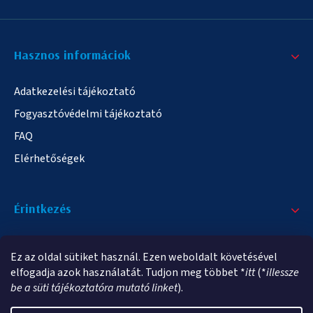
Hasznos informáciok
Adatkezelési tájékoztató
Fogyasztóvédelmi tájékoztató
FAQ
Elérhetőségek
Érintkezés
+36/20 378-2863
Ez az oldal sütiket használ. Ezen weboldalt követésével
info@elampa.hu
elfogadja azok használatát. Tudjon meg többet *
itt
(*
illessze
be a süti tájékoztatóra mutató linket
).