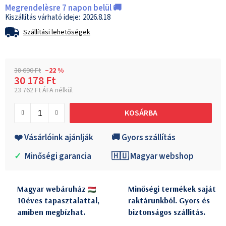
Megrendelèsre 7 napon belül 🚚
2026.8.18
Szállítási lehetőségek
38 690 Ft
–22 %
30 178 Ft
23 762 Ft ÁFA nélkül
Egységár:
KOSÁRBA
❤️ Vásárlóink ajánlják
🚚 Gyors szállítás
✓
Minőségi garancia
🇭🇺 Magyar webshop
Magyar webáruház
Minőségi termékek saját
10éves tapasztalattal,
raktárunkból. Gyors és
amiben megbízhat.
biztonságos szállitás.