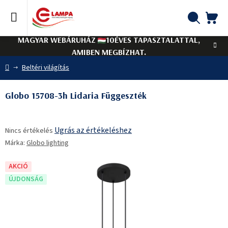
Ugrás
a
fő
KO
Keresés
tartalomhoz
MAGYAR WEBÁRUHÁZ
10ÉVES TAPASZTALATTAL,
AMIBEN MEGBÍZHAT.
Kezdőlap
Beltéri világítás
Globo 15708-3h Lidaria Függeszték
A
Ugrás az értékeléshez
Nincs értékelés
termék
Márka:
Globo lighting
átlagos
értékelése
5-
AKCIÓ
ből
ÚJDONSÁG
0,0
csillag.