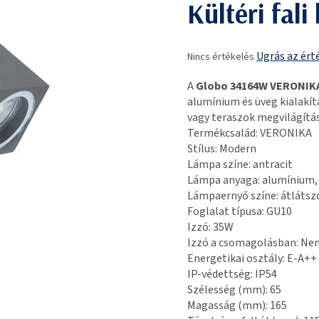
Kültéri fali
A
Ugrás az ért
Nincs értékelés
termék
átlagos
A
Globo 34164W VERONIK
értékelése
alumínium és üveg kialakít
5-
vagy teraszok megvilágítás
ből
Termékcsalád: VERONIKA
0,0
Stílus: Modern
csillag.
Lámpa színe: antracit
Lámpa anyaga: alumínium,
Lámpaernyő színe: átlátsz
Foglalat típusa: GU10
Izzó: 35W
Izzó a csomagolásban: Ne
Energetikai osztály: E-A++
IP-védettség: IP54
Szélesség (mm): 65
Magasság (mm): 165