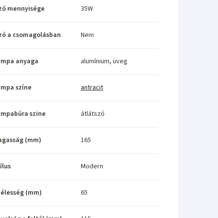
zó mennyisége
35W
zó a csomagolásban
Nem
ámpa anyaga
alumínium, üveg
ámpa színe
antracit
ámpabúra szine
átlátszó
agasság (mm)
165
ílus
Modern
élesség (mm)
65