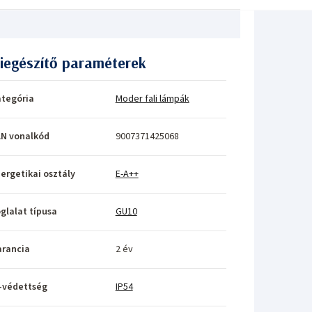
iegészítő paraméterek
tegória
Moder fali lámpák
N vonalkód
9007371425068
ergetikai osztály
E-A++
glalat típusa
GU10
rancia
2 év
-védettség
IP54