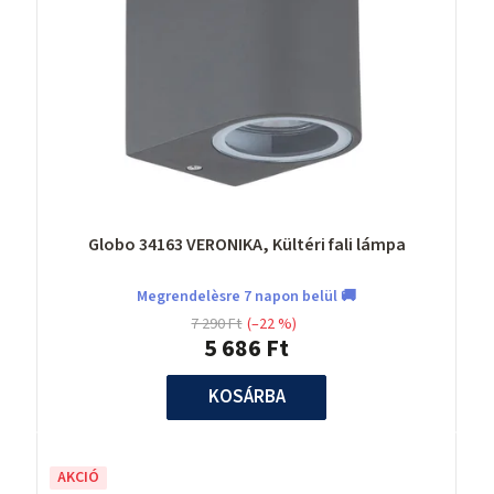
Globo 34163 VERONIKA, Kültéri fali lámpa
Megrendelèsre 7 napon belül 🚚
7 290 Ft
(–22 %)
5 686 Ft
KOSÁRBA
AKCIÓ