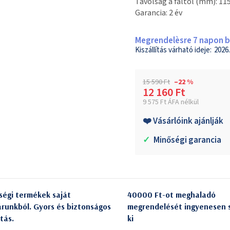
Távolság a faltól (mm): 11
Garancia: 2 év
Megrendelèsre 7 napon be
2026.
15 590 Ft
–22 %
12 160 Ft
9 575 Ft ÁFA nélkül
Egységár:
❤️ Vásárlóink ajánlják
✓
Minőségi garancia
ségi termékek saját
40000 Ft-ot meghaladó
árunkból. Gyors és biztonságos
megrendelését ingyenesen s
itás.
ki