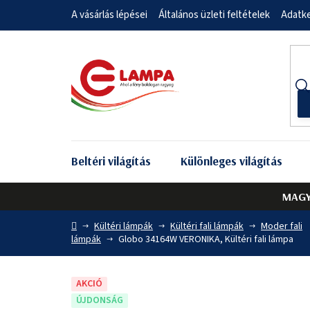
Ugrás
A vásárlás lépései
Általános üzleti feltételek
Adatke
a
fő
tartalomhoz
Beltéri világítás
Különleges világítás
MAGY
Kezdőlap
Kültéri lámpák
Kültéri fali lámpák
Moder fali
lámpák
Globo 34164W VERONIKA, Kültéri fali lámpa
AKCIÓ
ÚJDONSÁG