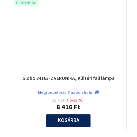
ÚJDONSÁG
Globo 34163-2 VERONIKA, Kültéri fali lámpa
Megrendelèsre 7 napon belül 🚚
10 790 Ft
(–22 %)
8 416 Ft
KOSÁRBA