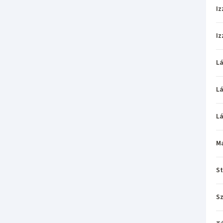
Iz
Iz
L
L
L
M
St
Sz