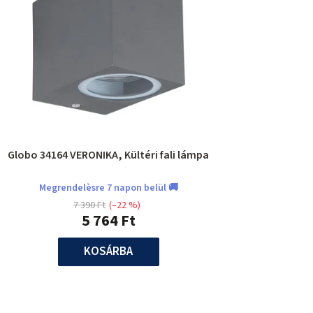
Globo 34164 VERONIKA, Kültéri fali lámpa
Megrendelèsre 7 napon belül 🚚
7 390 Ft
(–22 %)
5 764 Ft
KOSÁRBA