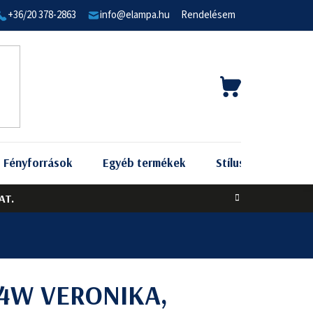
+36/20 378-2863
info@elampa.hu
Rendelésem
KOSÁR
Fényforrások
Egyéb termékek
Stílus szerint
AT.
64W VERONIKA,