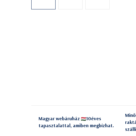
Minő
Magyar webáruház
10éves
rakt
tapasztalattal, amiben megbízhat.
száll