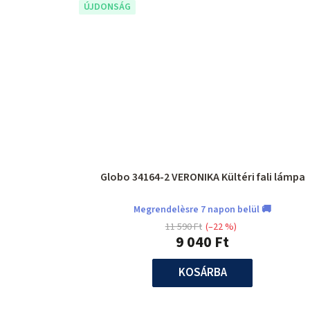
ÚJDONSÁG
Globo 34164-2 VERONIKA Kültéri fali lámpa
Megrendelèsre 7 napon belül 🚚
11 590 Ft
(–22 %)
9 040 Ft
KOSÁRBA