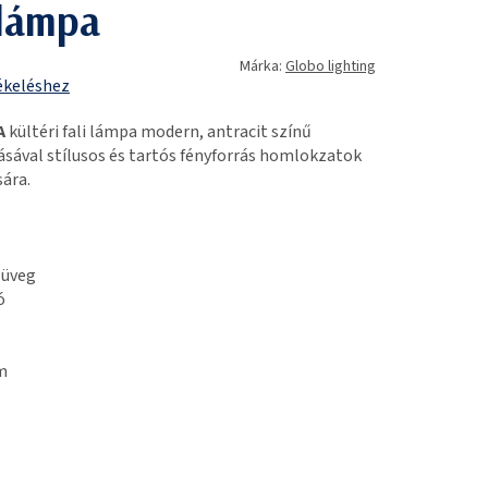
 lámpa
Márka:
Globo lighting
ékeléshez
A
kültéri fali lámpa modern, antracit színű
ásával stílusos és tartós fényforrás homlokzatok
ára.
 üveg
ó
m