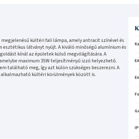
K
n
megjelenésű kültéri fali lámpa, amely antracit színével és
Ka
esztétikus látványt nyújt. A kiváló minőségű alumínium és
ldást kínál az épületek külső megvilágítására. A
, amelybe maximum 35W teljesítményű izzó helyezhető.
EA
em található meg, így azt külön szükséges beszerezni. A
 alkalmazható kültéri körülmények között is.
En
Fo
Ga
IP