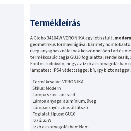
A Globo 34164W VERONIKA egy letisztult,
moder
geometrikus formavilágával bármely homlokzaton 
üveg anyaghasználatnak köszönhetően tartós mego
termékcsalád tagja GU10 foglalattal rendelkezik
Fontos tudnivaló, hogy az izzó a csomagolásban n
lámpatest IP54 védettséggel bír, így biztonsággal
Termékcsalád: VERONIKA
Stílus: Modern
Lámpa színe: antracit
Lámpa anyaga: alumínium, üveg
Lámpaernyő színe: átlátszó
Foglalat típusa: GU10
Izzó: 35W
Izzó a csomagolásban: Nem