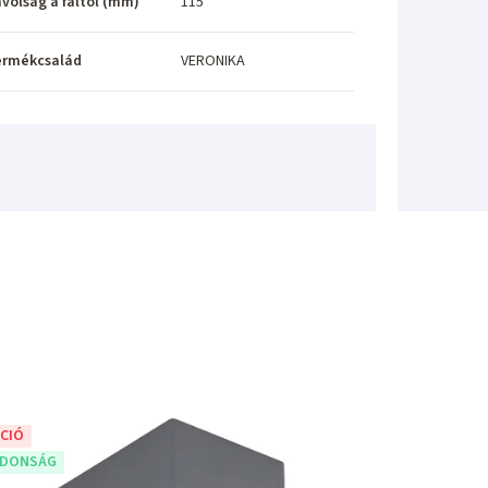
volság a faltól (mm)
115
ermékcsalád
VERONIKA
CIÓ
JDONSÁG