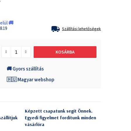
5
lül 🚚
8.19
Szállítási lehetőségek
KOSÁRBA
🚚 Gyors szállítás
🇭🇺 Magyar webshop
Képzett csapatunk segít Önnek.
zállítjuk
Egyedi figyelmet fordítunk minden
vásárlóra