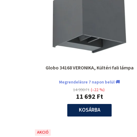
Globo 34168 VERONIKA, Kültéri fali lámpa
Megrendelèsre 7 napon belül 🚚
14 990 Ft
(–22 %)
11 692 Ft
KOSÁRBA
AKCIÓ