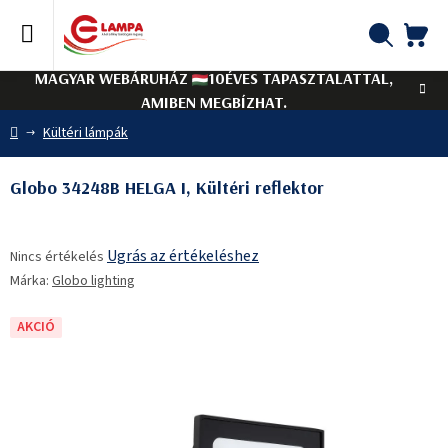
Ugrás
a
fő
KO
Keresés
tartalomhoz
MAGYAR WEBÁRUHÁZ
10ÉVES TAPASZTALATTAL,
AMIBEN MEGBÍZHAT.
Kezdőlap
Kültéri lámpák
Globo 34248B HELGA I, Kültéri reflektor
A
Ugrás az értékeléshez
Nincs értékelés
termék
Márka:
Globo lighting
átlagos
értékelése
5-
AKCIÓ
ből
0,0
csillag.