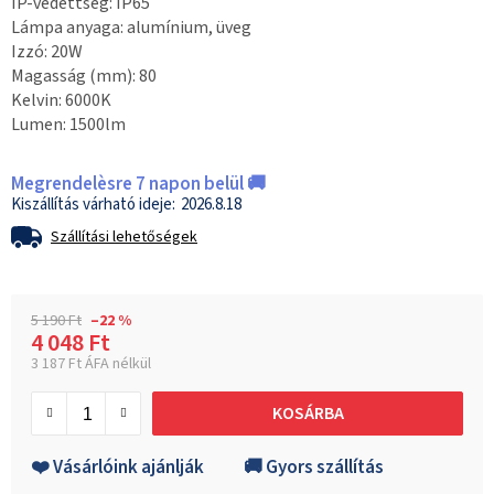
IP-védettség: IP65
Lámpa anyaga: alumínium, üveg
Izzó: 20W
Magasság (mm): 80
Kelvin: 6000K
Lumen: 1500lm
Megrendelèsre 7 napon belül 🚚
2026.8.18
Szállítási lehetőségek
5 190 Ft
–22 %
4 048 Ft
3 187 Ft ÁFA nélkül
Egységár:
KOSÁRBA
❤️ Vásárlóink ajánlják
🚚 Gyors szállítás