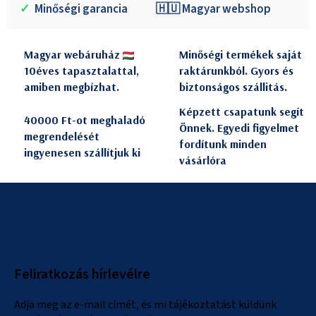
✓
Minőségi garancia
🇭🇺 Magyar webshop
Magyar webáruház
Minőségi termékek saját
10éves tapasztalattal,
raktárunkból. Gyors és
amiben megbízhat.
biztonságos szállitás.
Képzett csapatunk segít
40000 Ft-ot meghaladó
Önnek. Egyedi figyelmet
megrendelését
fordítunk minden
ingyenesen szállítjuk ki
vásárlóra
L
á
b
l
Feliratkozás hírlevélre
é
c
Adja meg az e-mail címét, és mi tájékoztatást küldünk