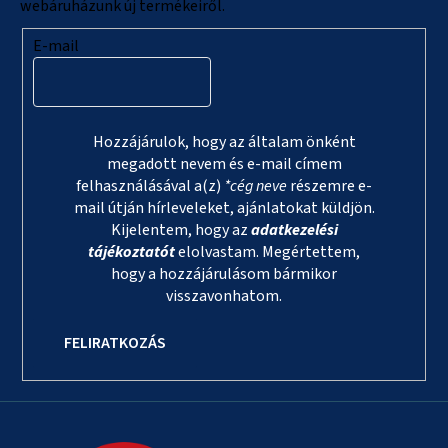
webáruházunk új termékeiről.
E-mail
Hozzájárulok, hogy az általam önként
megadott nevem és e-mail címem
felhasználásával a(z)
*cég neve
részemre e-
mail útján hírleveleket, ajánlatokat küldjön.
Kijelentem, hogy az
adatkezelési
tájékoztatót
elolvastam. Megértettem,
hogy a hozzájárulásom bármikor
visszavonhatom.
FELIRATKOZÁS