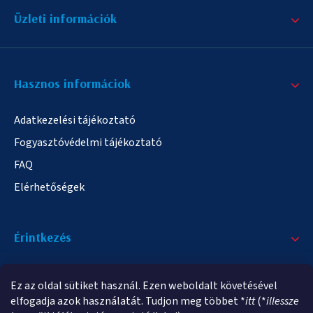
Üzleti információk
Hasznos informáciok
Adatkezelési tájékoztató
Fogyasztóvédelmi tájékoztató
FAQ
Elérhetőségek
Érintkezés
+36/20 378-2863
Ez az oldal sütiket használ. Ezen weboldalt követésével
info@elampa.hu
elfogadja azok használatát. Tudjon meg többet *
itt
(*
illessze