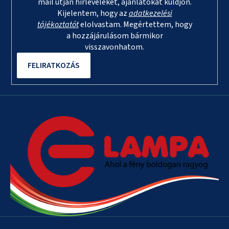
mail útján hírleveleket, ajánlatokat küldjön.
Kijelentem, hogy az
adatkezelési
tájékoztatót
elolvastam. Megértettem, hogy
a hozzájárulásom bármikor
visszavonhatom.
FELIRATKOZÁS