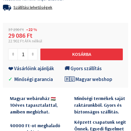
Szállítási lehetőségek
37 290 Ft
–22 %
29 086 Ft
22 902 Ft ÁFA nélkül
Egységár:
KOSÁRBA
❤️ Vásárlóink ajánlják
🚚 Gyors szállítás
✓
Minőségi garancia
🇭🇺 Magyar webshop
Magyar webáruház
Minőségi termékek saját
10éves tapasztalattal,
raktárunkból. Gyors és
amiben megbízhat.
biztonságos szállitás.
Képzett csapatunk segít
40000 Ft-ot meghaladó
Önnek. Egyedi figyelmet