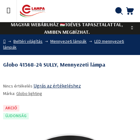
Ugrás
a
fő
KO
Keresés
tartalomhoz
MAGYAR WEBÁRUHÁZ
10ÉVES TAPASZTALATTAL,
AMIBEN MEGBÍZHAT.
Kezdőlap
Beltéri világítás
Mennyezeti lámpák
LED mennyezeti
lámpák
Globo 41368-24 SULLY, Mennyezeti lámpa
A
Ugrás az értékeléshez
Nincs értékelés
termék
Márka:
Globo lighting
átlagos
értékelése
5-
AKCIÓ
ből
ÚJDONSÁG
0,0
csillag.