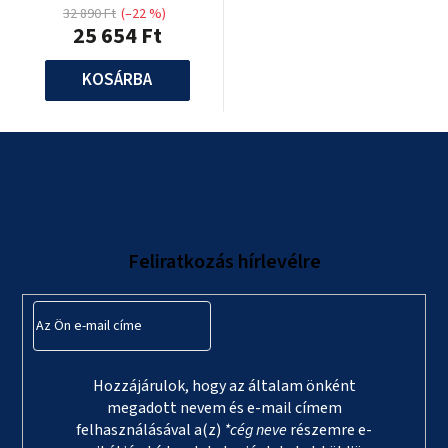
32 890 Ft
(–22 %)
25 654 Ft
KOSÁRBA
L
á
b
l
Feliratkozás hírlevélre
é
c
Hozzájárulok, hogy az általam önként
megadott nevem és e-mail címem
felhasználásával a(z)
*cég neve
részemre e-