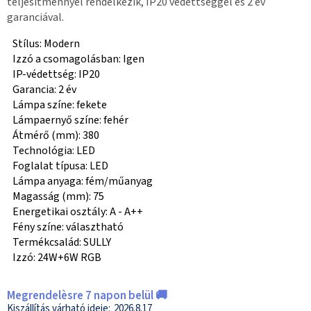
teljesítménnyel rendelkezik, IP20 védettséggel és 2 év
garanciával.
Stílus: Modern
Izzó a csomagolásban: Igen
IP-védettség: IP20
Garancia: 2 év
Lámpa színe: fekete
Lámpaernyő színe: fehér
Átmérő (mm): 380
Technológia: LED
Foglalat típusa: LED
Lámpa anyaga: fém/műanyag
Magasság (mm): 75
Energetikai osztály: A - A++
Fény színe: választható
Termékcsalád: SULLY
Izzó: 24W+6W RGB
Megrendelèsre 7 napon belül 🚚
2026.8.17