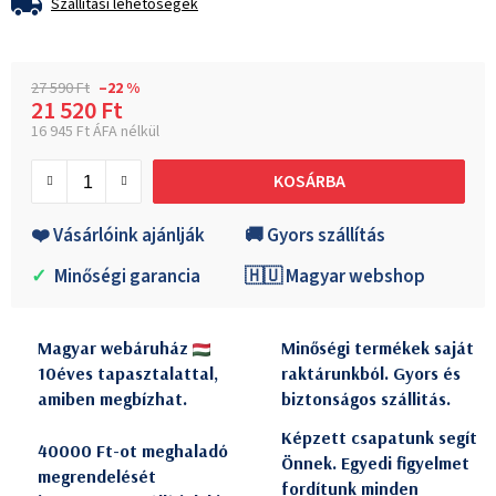
Szállítási lehetőségek
27 590 Ft
–22 %
21 520 Ft
16 945 Ft ÁFA nélkül
Egységár:
KOSÁRBA
❤️ Vásárlóink ajánlják
🚚 Gyors szállítás
✓
Minőségi garancia
🇭🇺 Magyar webshop
Magyar webáruház
Minőségi termékek saját
10éves tapasztalattal,
raktárunkból. Gyors és
amiben megbízhat.
biztonságos szállitás.
Képzett csapatunk segít
40000 Ft-ot meghaladó
Önnek. Egyedi figyelmet
megrendelését
fordítunk minden