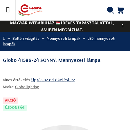
Ugrás
a
fő
KO
Keresés
tartalomhoz
MAGYAR WEBÁRUHÁZ
10ÉVES TAPASZTALATTAL,
AMIBEN MEGBÍZHAT.
Kezdőlap
Beltéri világítás
Mennyezeti lámpák
LED mennyezeti
lámpák
Globo 41586-24 SONNY, Mennyezeti lámpa
A
Ugrás az értékeléshez
Nincs értékelés
termék
Márka:
Globo lighting
átlagos
értékelése
5-
AKCIÓ
ből
ÚJDONSÁG
0,0
csillag.