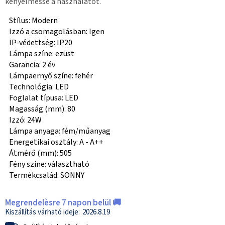
kényelmessé a használatot.
Stílus: Modern
Izzó a csomagolásban: Igen
IP-védettség: IP20
Lámpa színe: ezüst
Garancia: 2 év
Lámpaernyő színe: fehér
Technológia: LED
Foglalat típusa: LED
Magasság (mm): 80
Izzó: 24W
Lámpa anyaga: fém/műanyag
Energetikai osztály: A - A++
Átmérő (mm): 505
Fény színe: választható
Termékcsalád: SONNY
Megrendelèsre 7 napon belül 🚚
2026.8.19