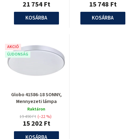
21 754 Ft
15 748 Ft
KOSÁRBA
KOSÁRBA
AKCIÓ
ÚJDONSÁG
Globo 41586-18 SONNY,
Mennyezeti lámpa
Raktáron
19 490 Ft
(–22 %)
15 202 Ft
KOSÁRBA