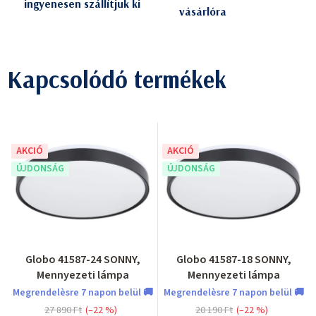
ingyenesen szállítjuk ki
vásárlóra
Kapcsolódó termékek
AKCIÓ
AKCIÓ
ÚJDONSÁG
ÚJDONSÁG
Globo 41587-24 SONNY,
Globo 41587-18 SONNY,
Mennyezeti lámpa
Mennyezeti lámpa
Megrendelèsre 7 napon belül 🚚
Megrendelèsre 7 napon belül 🚚
27 890 Ft
(–22 %)
20 190 Ft
(–22 %)