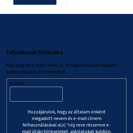
L
á
b
l
Feliratkozás hírlevélre
é
c
Adja meg az e-mail címét, és mi tájékoztatást küldünk
webáruházunk új termékeiről.
E-mail
Hozzájárulok, hogy az általam önként
megadott nevem és e-mail címem
felhasználásával a(z)
*cég neve
részemre e-
mail útján hírleveleket, ajánlatokat küldjön.