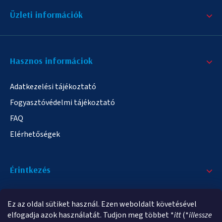
Üzleti információk
Hasznos informáciok
Adatkezelési tájékoztató
Fogyasztóvédelmi tájékoztató
FAQ
Elérhetőségek
Érintkezés
+36/20 378-2863
Ez az oldal sütiket használ. Ezen weboldalt követésével
info@elampa.hu
elfogadja azok használatát. Tudjon meg többet *
itt
(*
illessze