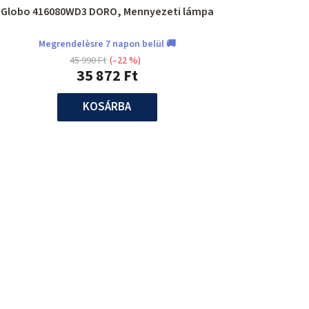
Globo 416080WD3 DORO, Mennyezeti lámpa
Megrendelèsre 7 napon belül 🚚
45 990 Ft
(–22 %)
35 872 Ft
KOSÁRBA