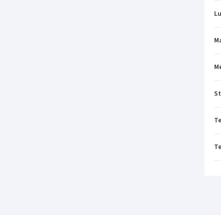
L
M
M
St
T
T