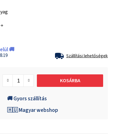
nyag
++
lül 🚚
8.19
Szállítási lehetőségek
KOSÁRBA
🚚 Gyors szállítás
🇭🇺 Magyar webshop