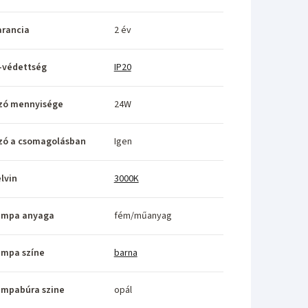
rancia
2 év
-védettség
IP20
zó mennyisége
24W
zó a csomagolásban
Igen
lvin
3000K
ámpa anyaga
fém/műanyag
ámpa színe
barna
ámpabúra szine
opál