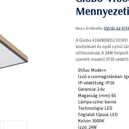
Mennyezeti
A
Ugrás az ért
Nincs értékelés
termék
átlagos
A Globo 416080WD2 DORO
értékelése
kivitelével és opál színű l
5-
otthonának. A 24W teljesí
ből
szerelt modell IP20 védetts
0,0
csillag.
Stílus: Modern
Izzó a csomagolásban: Ig
IP-védettség: IP20
Garancia: 2 év
Magasság (mm): 65
Lámpa színe: barna
Technológia: LED
Foglalat típusa: LED
Kelvin: 3000K
Izzó: 24W