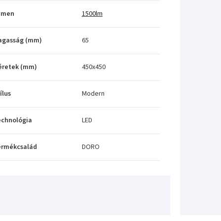
umen
1500lm
agasság (mm)
65
éretek (mm)
450x450
ílus
Modern
echnológia
LED
ermékcsalád
DORO