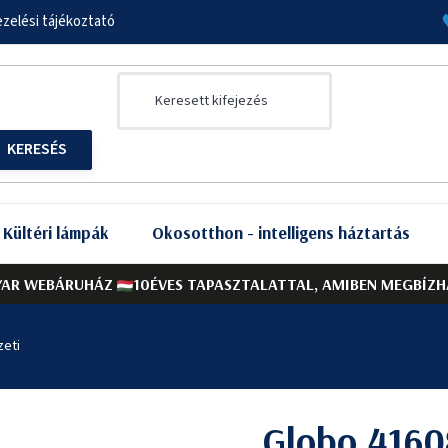
zelési tájékoztató
Kültéri lámpák
Okosotthon - intelligens háztartás
AR WEBÁRUHÁZ
10ÉVES TAPASZTALATTAL, AMIBEN MEGBÍZH
eti
Globo 416