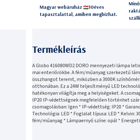
Minő
Magyar webáruház
10éves
rakt
tapasztalattal, amiben megbízhat.
száll
A Globo 416080WD2 DORO mennyezeti lámpa letis
mai enteriőrökbe. A fém/műanyag szerkezetű lámp
összhangot teremt, miközben a 3000K színhőmérsé
otthonában. Ez a 24W teljesítményű LED technológ
hatékonyan világítja meg a helyiségeket. A csomag
IP20 IP-védettségnek megfelelően történhet szár
csomagolásban: Igen * IP-védettség: IP20 * Garanci
Technológia: LED * Foglalat típusa: LED * Kelvin: 
fém/műanyag * Lámpaernyő színe: opál * Energetik