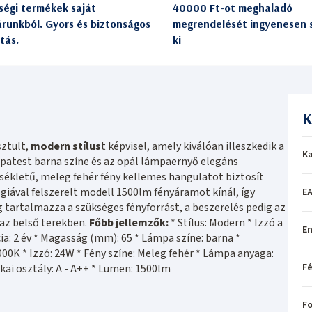
ségi termékek saját
40000 Ft-ot meghaladó
árunkból. Gyors és biztonságos
megrendelését ingyenesen s
itás.
ki
K
ztult,
modern stílus
t képvisel, amely kiválóan illeszkedik a
Ka
atest barna színe és az opál lámpaernyő elegáns
kletű, meleg fehér fény kellemes hangulatot biztosít
iával felszerelt modell 1500lm fényáramot kínál, így
EA
 tartalmazza a szükséges fényforrást, a beszerelés pedig az
az belső terekben.
Főbb jellemzők:
* Stílus: Modern * Izzó a
En
a: 2 év * Magasság (mm): 65 * Lámpa színe: barna *
3000K * Izzó: 24W * Fény színe: Meleg fehér * Lámpa anyaga:
Fé
ai osztály: A - A++ * Lumen: 1500lm
Fo