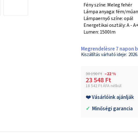
Fény színe: Meleg fehér
Lámpa anyaga: fém/műa
Lámpaernyő színe: opál
Energetikai osztály: A - A
Lumen: 1500lm
Megrendelèsre 7 napon be
2026.
30 190 Ft
–22 %
23 548 Ft
18 542 Ft ÁFA nélkül
Egységár:
❤️ Vásárlóink ajánlják
✓
Minőségi garancia