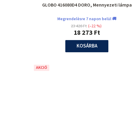
GLOBO 416080D4 DORO, Mennyezeti lámpa
Megrendelèsre 7 napon belül 🚚
23 426 Ft
(–22 %)
18 273 Ft
KOSÁRBA
AKCIÓ