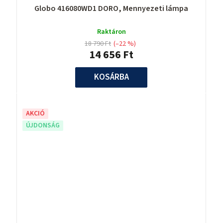
Globo 416080WD1 DORO, Mennyezeti lámpa
Raktáron
18 790 Ft
(–22 %)
14 656 Ft
KOSÁRBA
AKCIÓ
ÚJDONSÁG