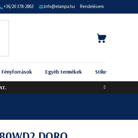
+36/20 378-2863
info@elampa.hu
Rendelésem
KOSÁR
Fényforrások
Egyéb termékek
Stílus szerint
AT.
080WD2 DORO,