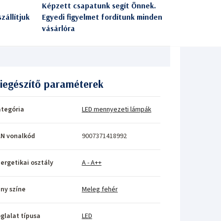
Képzett csapatunk segít Önnek.
zállítjuk
Egyedi figyelmet fordítunk minden
vásárlóra
iegészítő paraméterek
tegória
LED mennyezeti lámpák
N vonalkód
9007371418992
ergetikai osztály
A - A++
ny színe
Meleg fehér
glalat típusa
LED