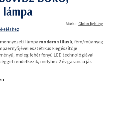
 lámpa
Márka:
Globo lighting
ékeléshez
 mennyezeti lámpa
modern stílusú
, fém/műanyag
ámpaernyőjével esztétikus kiegészítője
tményű, meleg fehér fényű LED technológiával
éggel rendelkezik, melyhez 2 év garancia jár.
en