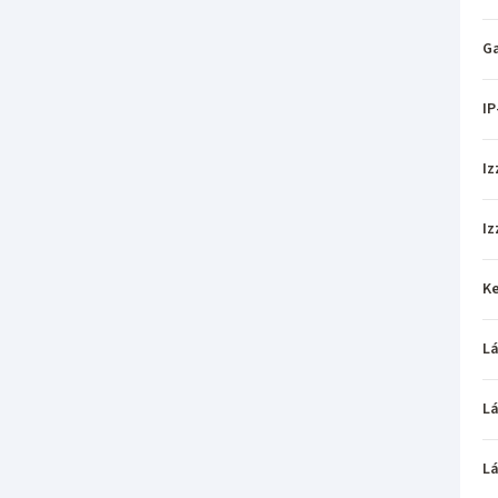
Ga
IP
Iz
Iz
Ke
L
L
L