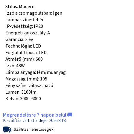
Stílus: Modern
Izzó a csomagolásban: Igen
Lámpa színe: fehér
IP-védettség: IP20
Energetikai osztály: A
Garancia: 2 év
Technológia: LED
Foglalat típusa: LED
Átmérő (mm): 600
Izzó: 48W
Lámpa anyaga: fém/műanyag
Magasság (mm): 105
Fény színe: választható
Lumen: 3100lm
Kelvin: 3000-6000
Megrendelèsre 7 napon belül 🚚
2026.8.18
Szállítási lehetőségek