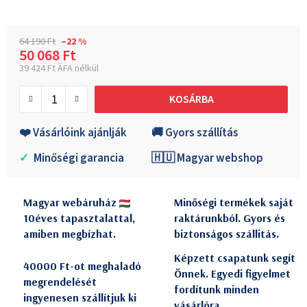
64 190 Ft
–22 %
50 068 Ft
39 424 Ft ÁFA nélkül
Egységár:
KOSÁRBA
❤️ Vásárlóink ajánlják
🚚 Gyors szállítás
✓
Minőségi garancia
🇭🇺 Magyar webshop
Magyar webáruház
Minőségi termékek saját
10éves tapasztalattal,
raktárunkból. Gyors és
amiben megbízhat.
biztonságos szállitás.
Képzett csapatunk segít
40000 Ft-ot meghaladó
Önnek. Egyedi figyelmet
megrendelését
fordítunk minden
ingyenesen szállítjuk ki
vásárlóra