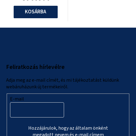
KOSÁRBA
L
á
b
l
Feliratkozás hírlevélre
é
c
Adja meg az e-mail címét, és mi tájékoztatást küldünk
webáruházunk új termékeiről.
E-mail
Hozzájárulok, hogy az általam önként
megadott nevem és e-mail címem