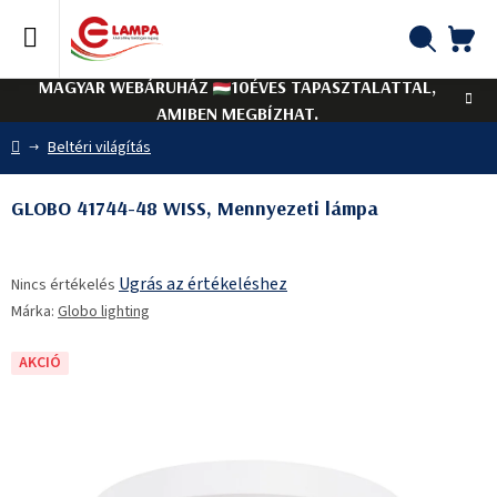
Ugrás
a
fő
KO
Keresés
tartalomhoz
MAGYAR WEBÁRUHÁZ
10ÉVES TAPASZTALATTAL,
AMIBEN MEGBÍZHAT.
Kezdőlap
Beltéri világítás
GLOBO 41744-48 WISS, Mennyezeti lámpa
A
Ugrás az értékeléshez
Nincs értékelés
termék
Márka:
Globo lighting
átlagos
értékelése
5-
AKCIÓ
ből
0,0
csillag.