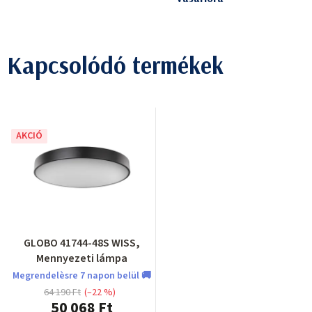
Kapcsolódó termékek
AKCIÓ
GLOBO 41744-48S WISS,
Mennyezeti lámpa
Megrendelèsre 7 napon belül 🚚
64 190 Ft
(–22 %)
50 068 Ft