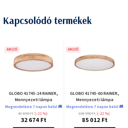
Kapcsolódó termékek
AKCIÓ
AKCIÓ
GLOBO 41745-24 RAINER,
GLOBO 41745-60 RAINER,
Mennyezeti lámpa
Mennyezeti lámpa
Megrendelèsre 7 napon belül 🚚
Megrendelèsre 7 napon belül 🚚
41 890 Ft
(–22 %)
108 990 Ft
(–22 %)
32 674 Ft
85 012 Ft