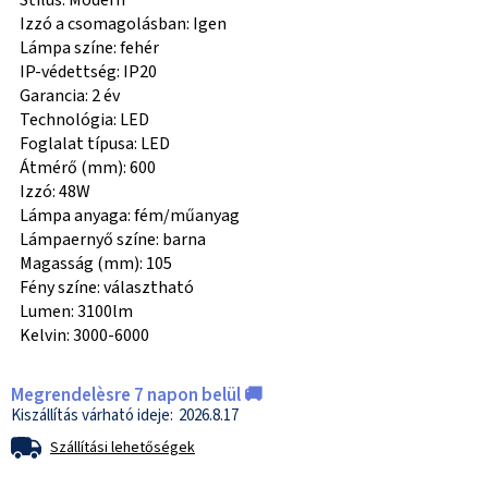
Stílus: Modern
Izzó a csomagolásban: Igen
Lámpa színe: fehér
IP-védettség: IP20
Garancia: 2 év
Technológia: LED
Foglalat típusa: LED
Átmérő (mm): 600
Izzó: 48W
Lámpa anyaga: fém/műanyag
Lámpaernyő színe: barna
Magasság (mm): 105
Fény színe: választható
Lumen: 3100lm
Kelvin: 3000-6000
Megrendelèsre 7 napon belül 🚚
2026.8.17
Szállítási lehetőségek