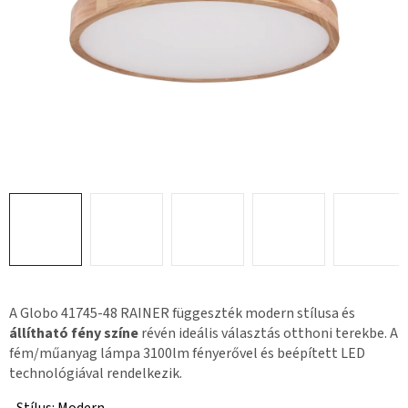
A Globo 41745-48 RAINER függeszték modern stílusa és
állítható fény színe
révén ideális választás otthoni terekbe. A
fém/műanyag lámpa 3100lm fényerővel és beépített LED
technológiával rendelkezik.