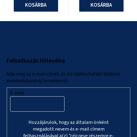
KOSÁRBA
KOSÁRBA
L
á
b
l
Feliratkozás hírlevélre
é
c
Adja meg az e-mail címét, és mi tájékoztatást küldünk
webáruházunk új termékeiről.
E-mail
Hozzájárulok, hogy az általam önként
megadott nevem és e-mail címem
felhasználásával a(z)
*cég neve
részemre e-