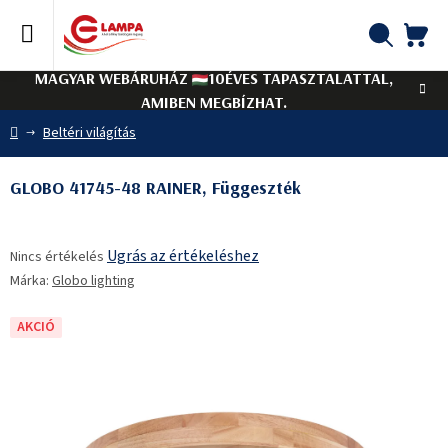
Ugrás
a
fő
KO
Keresés
tartalomhoz
MAGYAR WEBÁRUHÁZ
10ÉVES TAPASZTALATTAL,
AMIBEN MEGBÍZHAT.
Kezdőlap
Beltéri világítás
GLOBO 41745-48 RAINER, Függeszték
A
Ugrás az értékeléshez
Nincs értékelés
termék
Márka:
Globo lighting
átlagos
értékelése
5-
AKCIÓ
ből
0,0
csillag.