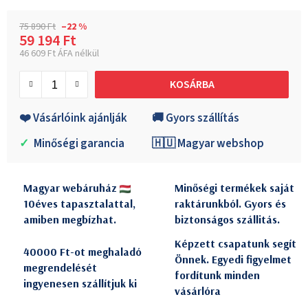
75 890 Ft
–22 %
59 194 Ft
46 609 Ft ÁFA nélkül
Egységár:
KOSÁRBA
❤️ Vásárlóink ajánlják
🚚 Gyors szállítás
✓
Minőségi garancia
🇭🇺 Magyar webshop
Magyar webáruház
Minőségi termékek saját
10éves tapasztalattal,
raktárunkból. Gyors és
amiben megbízhat.
biztonságos szállitás.
Képzett csapatunk segít
40000 Ft-ot meghaladó
Önnek. Egyedi figyelmet
megrendelését
fordítunk minden
ingyenesen szállítjuk ki
vásárlóra