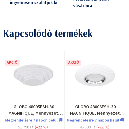
ingyenesen szállítjuk ki
vásárlóra
Kapcsolódó termékek
AKCIÓ
AKCIÓ
GLOBO 48005FSH-30
GLOBO 48006FSH-30
MAGNIFIQUE, Mennyezeti
MAGNIFIQUE, Mennyezeti
lámpa
lámpa
Megrendelèsre 7 napon belül 🚚
Megrendelèsre 7 napon belül 🚚
51 790 Ft
(–22 %)
45 890 Ft
(–22 %)