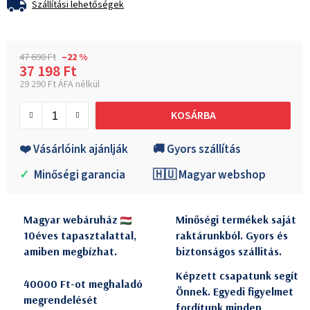
Szállítási lehetőségek
47 690 Ft
–22 %
37 198 Ft
29 290 Ft ÁFA nélkül
Egységár:
KOSÁRBA
❤️ Vásárlóink ajánlják
🚚 Gyors szállítás
✓
Minőségi garancia
🇭🇺 Magyar webshop
Magyar webáruház
Minőségi termékek saját
10éves tapasztalattal,
raktárunkból. Gyors és
amiben megbízhat.
biztonságos szállitás.
Képzett csapatunk segít
40000 Ft-ot meghaladó
Önnek. Egyedi figyelmet
megrendelését
fordítunk minden