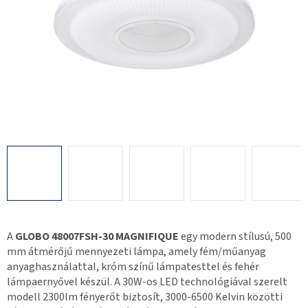
A
GLOBO 48007FSH-30 MAGNIFIQUE
egy modern stílusú, 500
mm átmérőjű mennyezeti lámpa, amely fém/műanyag
anyaghasználattal, króm színű lámpatesttel és fehér
lámpaernyővel készül. A 30W-os LED technológiával szerelt
modell 2300lm fényerőt biztosít, 3000-6500 Kelvin közötti