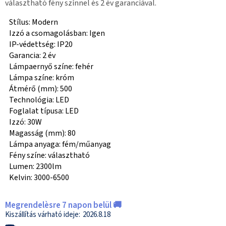
választható fény színnel és 2 év garanciával.
Stílus: Modern
Izzó a csomagolásban: Igen
IP-védettség: IP20
Garancia: 2 év
Lámpaernyő színe: fehér
Lámpa színe: króm
Átmérő (mm): 500
Technológia: LED
Foglalat típusa: LED
Izzó: 30W
Magasság (mm): 80
Lámpa anyaga: fém/műanyag
Fény színe: választható
Lumen: 2300lm
Kelvin: 3000-6500
Megrendelèsre 7 napon belül 🚚
2026.8.18