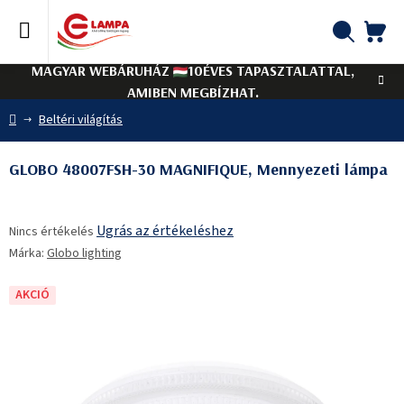
Ugrás
a
fő
KO
Keresés
tartalomhoz
MAGYAR WEBÁRUHÁZ
10ÉVES TAPASZTALATTAL,
AMIBEN MEGBÍZHAT.
Kezdőlap
Beltéri világítás
GLOBO 48007FSH-30 MAGNIFIQUE, Mennyezeti lámpa
A
Ugrás az értékeléshez
Nincs értékelés
termék
Márka:
Globo lighting
átlagos
értékelése
5-
AKCIÓ
ből
0,0
csillag.