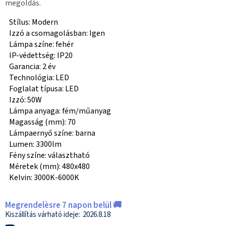
megoldás.
Stílus: Modern
Izzó a csomagolásban: Igen
Lámpa színe: fehér
IP-védettség: IP20
Garancia: 2 év
Technológia: LED
Foglalat típusa: LED
Izzó: 50W
Lámpa anyaga: fém/műanyag
Magasság (mm): 70
Lámpaernyő színe: barna
Lumen: 3300lm
Fény színe: választható
Méretek (mm): 480x480
Kelvin: 3000K-6000K
Megrendelèsre 7 napon belül 🚚
2026.8.18