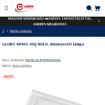
Ugrás
a
fő
KO
Keresés
tartalomhoz
MAGYAR WEBÁRUHÁZ
10ÉVES TAPASZTALATTAL,
AMIBEN MEGBÍZHAT.
Kezdőlap
Beltéri világítás
GLOBO 48405-50Q NOLO, Mennyezeti lámpa
A
Ugrás az értékeléshez
Nincs értékelés
termék
Márka:
Globo lighting
átlagos
értékelése
5-
AKCIÓ
ből
0,0
csillag.