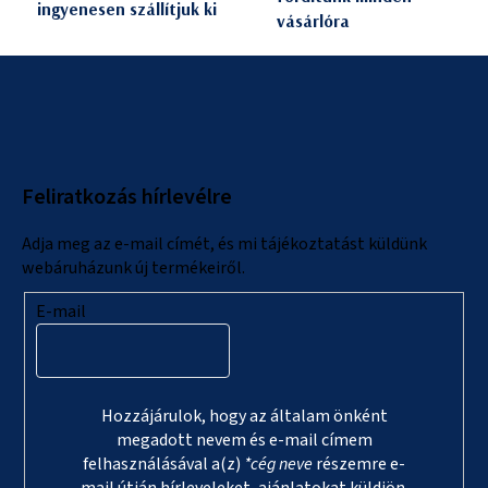
ingyenesen szállítjuk ki
vásárlóra
L
á
b
l
Feliratkozás hírlevélre
é
c
Adja meg az e-mail címét, és mi tájékoztatást küldünk
webáruházunk új termékeiről.
E-mail
Hozzájárulok, hogy az általam önként
megadott nevem és e-mail címem
felhasználásával a(z)
*cég neve
részemre e-
mail útján hírleveleket, ajánlatokat küldjön.