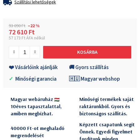
Szállítási lehetőségek
93 090 Ft
–22 %
72 610 Ft
57 173 Ft ÁFA nélkül
Egységár:
KOSÁRBA
❤️ Vásárlóink ajánlják
🚚 Gyors szállítás
✓
Minőségi garancia
🇭🇺 Magyar webshop
Magyar webáruház
Minőségi termékek saját
10éves tapasztalattal,
raktárunkból. Gyors és
amiben megbízhat.
biztonságos szállitás.
Képzett csapatunk segít
40000 Ft-ot meghaladó
Önnek. Egyedi figyelmet
megrendelését
fordítunk minden