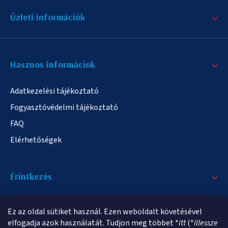
Üzleti információk
Hasznos informáciok
Adatkezelési tájékoztató
Fogyasztóvédelmi tájékoztató
FAQ
Elérhetőségek
Érintkezés
+36/20 378-2863
Ez az oldal sütiket használ. Ezen weboldalt követésével
info@elampa.hu
elfogadja azok használatát. Tudjon meg többet *
itt
(*
illessze