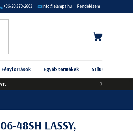
+36/20 378-2863
info@elampa.hu
Rendelésem
KOSÁR
Fényforrások
Egyéb termékek
Stílus szerint
AT.
06-48SH LASSY,