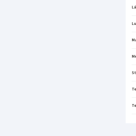
L
L
M
M
St
T
T