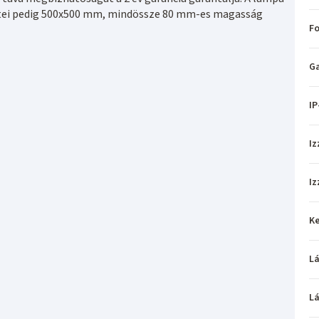
retei pedig 500x500 mm, mindössze 80 mm-es magasság
Fo
Ga
IP
Iz
Iz
Ke
L
L