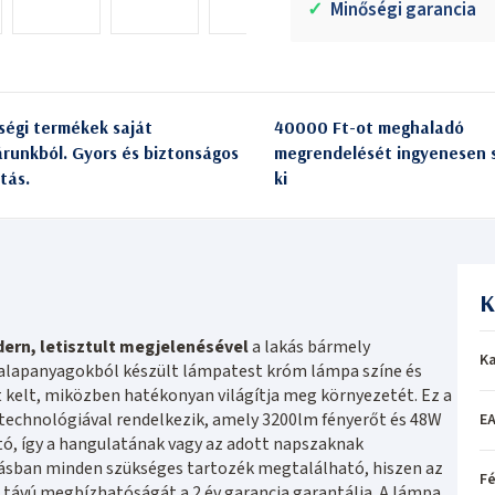
✓
Minőségi garancia
ségi termékek saját
40000 Ft-ot meghaladó
árunkból. Gyors és biztonságos
megrendelését ingyenesen s
itás.
ki
K
ern, letisztult megjelenésével
a lakás bármely
Ka
g alapanyagokból készült lámpatest króm lámpa színe és
 kelt, miközben hatékonyan világítja meg környezetét. Ez a
technológiával rendelkezik, amely 3200lm fényerőt és 48W
EA
ató, így a hangulatának vagy az adott napszaknak
olásban minden szükséges tartozék megtalálható, hiszen az
Fé
távú megbízhatóságát a 2 év garancia garantálja. A lámpa