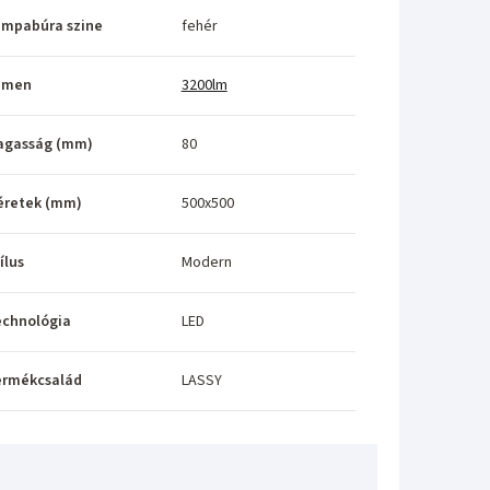
ámpabúra szine
fehér
umen
3200lm
agasság (mm)
80
éretek (mm)
500x500
ílus
Modern
echnológia
LED
ermékcsalád
LASSY