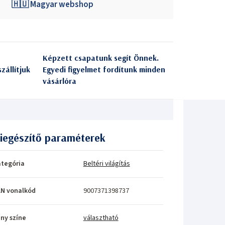
🇭🇺 Magyar webshop
Képzett csapatunk segít Önnek.
zállítjuk
Egyedi figyelmet fordítunk minden
vásárlóra
iegészítő paraméterek
tegória
Beltéri világítás
N vonalkód
9007371398737
ny színe
választható