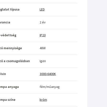
glalat típusa
LED
rancia
2 év
-védettség
IP20
zó mennyisége
48W
zó a csomagolásban
Igen
lvin
3000-6400K
ámpa anyaga
fém/műanyag
ámpa színe
króm