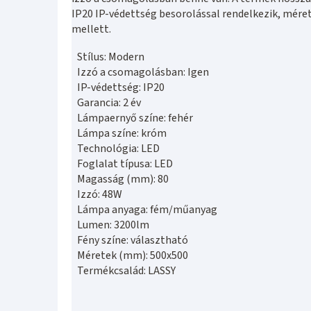
IP20 IP-védettség besorolással rendelkezik, mé
mellett.
Stílus: Modern
Izzó a csomagolásban: Igen
IP-védettség: IP20
Garancia: 2 év
Lámpaernyő színe: fehér
Lámpa színe: króm
Technológia: LED
Foglalat típusa: LED
Magasság (mm): 80
Izzó: 48W
Lámpa anyaga: fém/műanyag
Lumen: 3200lm
Fény színe: választható
Méretek (mm): 500x500
Termékcsalád: LASSY