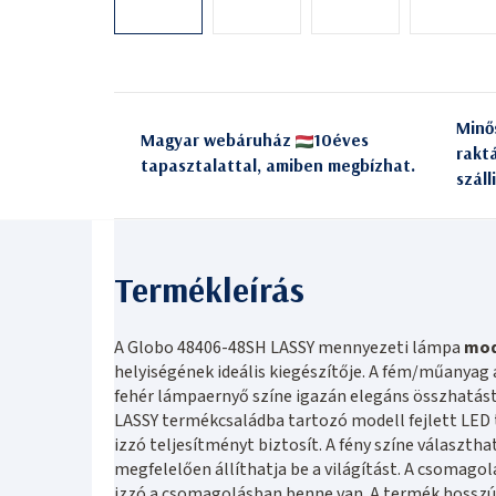
Minő
Magyar webáruház
10éves
rakt
tapasztalattal, amiben megbízhat.
száll
A Globo 48406-48SH LASSY mennyezeti lámpa
mod
helyiségének ideális kiegészítője. A fém/műanya
fehér lámpaernyő színe igazán elegáns összhatást
LASSY termékcsaládba tartozó modell fejlett LED 
izzó teljesítményt biztosít. A fény színe választh
megfelelően állíthatja be a világítást. A csomag
izzó a csomagolásban benne van. A termék hosszú 