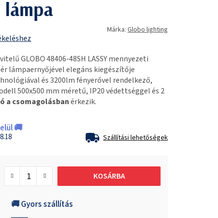
 lámpa
Márka:
Globo lighting
ékeléshez
vitelű GLOBO 48406-48SH LASSY mennyezeti
ér lámpaernyőjével elegáns kiegészítője
hnológiával és 3200lm fényerővel rendelkező,
dell 500x500 mm méretű, IP20 védettséggel és 2
zó a csomagolásban
érkezik.
lül 🚚
8.18
Szállítási lehetőségek
KOSÁRBA
🚚 Gyors szállítás