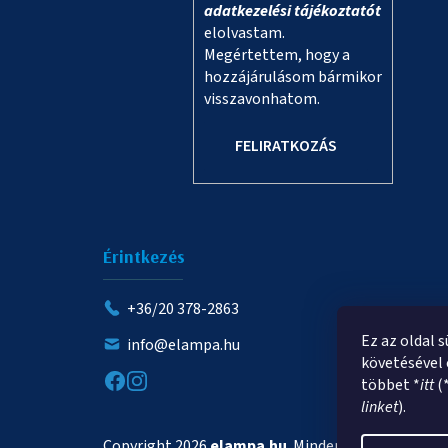
adatkezelési tájékoztatót
elolvastam.
Megértettem, hogy a
hozzájárulásom bármikor
visszavonhatom.
FELIRATKOZÁS
Érintkezés
+36/20 378-2863
Ez az oldal 
info@elampa.hu
követésével 
többet *
itt
(
linket
).
Copyright 2026
elampa.hu
. Minden jog fenntartva.