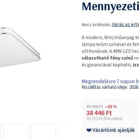
Mennyezeti
A
Ugrás az ért
Nincs értékelés
termék
átlagos
A modern, fém/műanyag ki
értékelése
lámpa króm színével és feh
5-
otthonának. A 48W LED tec
ből
választható fény színű
mo
0,0
év garanciával kapható,
iz
csillag.
Megrendelèsre 7 napon be
2026.
49 290 Ft
–22 %
38 446 Ft
30 272 Ft ÁFA nélkül
Egységár:
❤️ Vásárlóink ajánlják