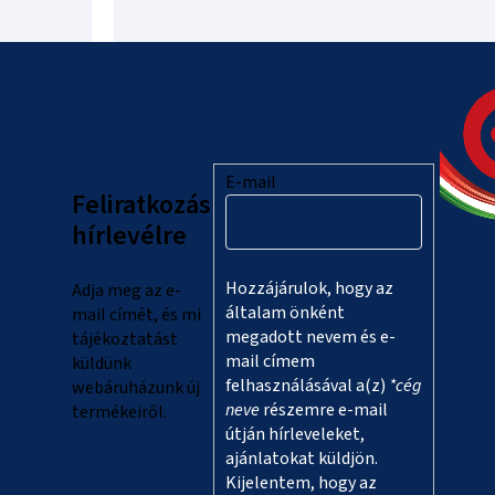
L
á
b
l
E-mail
Feliratkozás
é
hírlevélre
c
Hozzájárulok, hogy az
Adja meg az e-
általam önként
mail címét, és mi
megadott nevem és e-
tájékoztatást
mail címem
küldünk
felhasználásával a(z)
*cég
webáruházunk új
neve
részemre e-mail
termékeiről.
útján hírleveleket,
ajánlatokat küldjön.
Kijelentem, hogy az