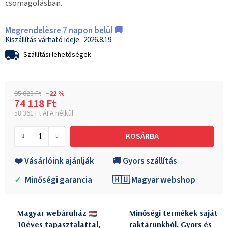
csomagolásban.
Megrendelèsre 7 napon belül 🚚
2026.8.19
Szállítási lehetőségek
95 023 Ft
–22 %
74 118 Ft
58 361 Ft ÁFA nélkül
Egységár:
KOSÁRBA
❤️ Vásárlóink ajánlják
🚚 Gyors szállítás
✓
Minőségi garancia
🇭🇺 Magyar webshop
Magyar webáruház
Minőségi termékek saját
10éves tapasztalattal,
raktárunkból. Gyors és