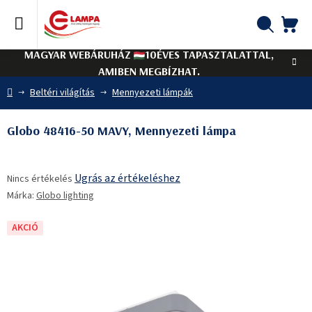
Ugrás
a
fő
KO
Keresés
tartalomhoz
MAGYAR WEBÁRUHÁZ
10ÉVES TAPASZTALATTAL,
AMIBEN MEGBÍZHAT.
Kezdőlap
Beltéri világítás
Mennyezeti lámpák
Globo 48416-50 MAVY, Mennyezeti lámpa
A
Ugrás az értékeléshez
Nincs értékelés
termék
Márka:
Globo lighting
átlagos
értékelése
5-
AKCIÓ
ből
0,0
csillag.