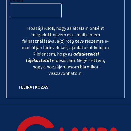
E-mail
Hozzájárulok, hogy az általam önként
megadott nevem és e-mail címem
felhasználásával a(z)
*cég neve
részemre e-
mail útján hírleveleket, ajánlatokat küldjön.
Kijelentem, hogy az
adatkezelési
tájékoztatót
elolvastam. Megértettem,
hogy a hozzájárulásom bármikor
visszavonhatom.
FELIRATKOZÁS