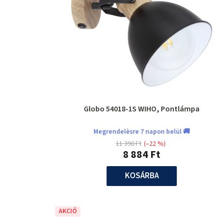
Globo 54018-1S WIHO, Pontlámpa
Megrendelèsre 7 napon belül 🚚
11 390 Ft
(–22 %)
8 884 Ft
KOSÁRBA
AKCIÓ