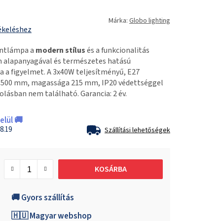
Márka:
Globo lighting
ékeléshez
ontlámpa a
modern stílus
és a funkcionalitás
m alapanyagával és természetes hatású
ra a figyelmet. A 3x40W teljesítményű, E27
e 500 mm, magassága 215 mm, IP20 védettséggel
olásban nem található. Garancia: 2 év.
lül 🚚
8.19
Szállítási lehetőségek
KOSÁRBA
🚚 Gyors szállítás
🇭🇺 Magyar webshop