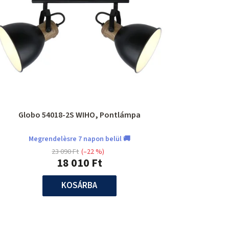
Globo 54018-2S WIHO, Pontlámpa
Megrendelèsre 7 napon belül 🚚
23 090 Ft
(–22 %)
18 010 Ft
KOSÁRBA