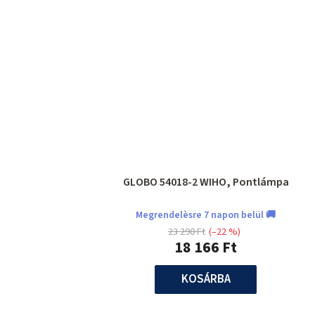
GLOBO 54018-2 WIHO, Pontlámpa
Megrendelèsre 7 napon belül 🚚
23 290 Ft
(–22 %)
18 166 Ft
KOSÁRBA