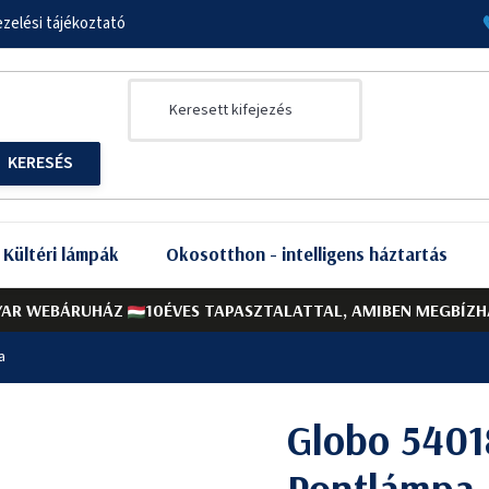
zelési tájékoztató
Kültéri lámpák
Okosotthon - intelligens háztartás
AR WEBÁRUHÁZ
10ÉVES TAPASZTALATTAL, AMIBEN MEGBÍZH
a
Globo 5401
Pontlámpa