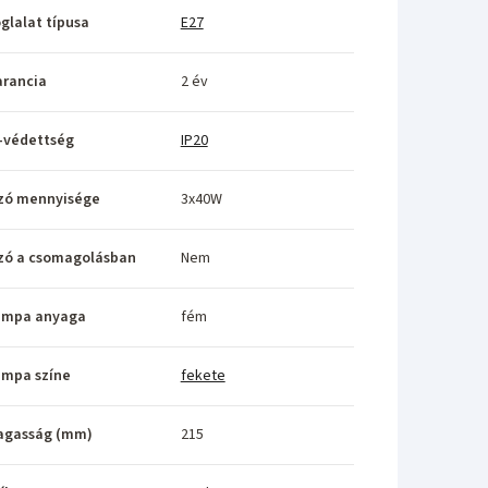
glalat típusa
E27
rancia
2 év
-védettség
IP20
zó mennyisége
3x40W
zó a csomagolásban
Nem
ámpa anyaga
fém
ámpa színe
fekete
agasság (mm)
215