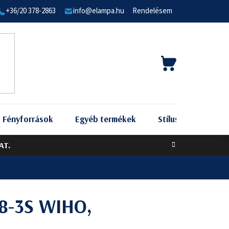
+36/20 378-2863
info@elampa.hu
Rendelésem
KOSÁR
Fényforrások
Egyéb termékek
Stílus szerint
AT.
8-3S WIHO,