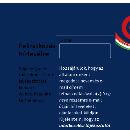
L
á
b
l
E-mail
Feliratkozás
é
hírlevélre
c
Hozzájárulok, hogy az
Adja meg az e-
általam önként
mail címét, és mi
megadott nevem és e-
tájékoztatást
mail címem
küldünk
felhasználásával a(z)
*cég
webáruházunk új
neve
részemre e-mail
termékeiről.
útján hírleveleket,
ajánlatokat küldjön.
Kijelentem, hogy az
adatkezelési tájékoztatót