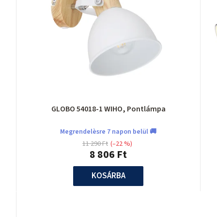
GLOBO 54018-1 WIHO, Pontlámpa
Megrendelèsre 7 napon belül 🚚
11 290 Ft
(–22 %)
8 806 Ft
KOSÁRBA