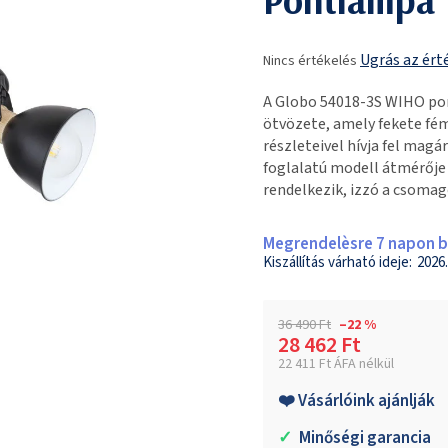
A
Ugrás az ért
Nincs értékelés
termék
átlagos
A Globo 54018-3S WIHO p
értékelése
ötvözete, amely fekete fé
5-
részleteivel hívja fel magá
ből
foglalatú modell átmérőj
0,0
rendelkezik, izzó a csomag
csillag.
Megrendelèsre 7 napon be
2026.
36 490 Ft
–22 %
28 462 Ft
22 411 Ft ÁFA nélkül
Egységár:
❤️ Vásárlóink ajánlják
✓
Minőségi garancia