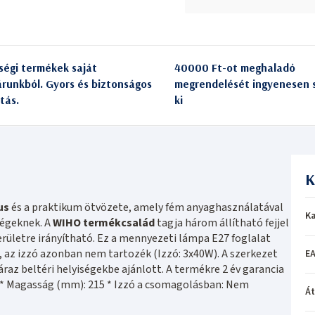
ségi termékek saját
40000 Ft-ot meghaladó
árunkból. Gyors és biztonságos
megrendelését ingyenesen s
itás.
ki
K
us
és a praktikum ötvözete, amely fém anyaghasználatával
Ka
ségeknek. A
WIHO termékcsalád
tagja három állítható fejjel
területre irányítható. Ez a mennyezeti lámpa E27 foglalat
ó, az izzó azonban nem tartozék (Izzó: 3x40W). A szerkezet
EA
áraz beltéri helyiségekbe ajánlott. A termékre 2 év garancia
0 * Magasság (mm): 215 * Izzó a csomagolásban: Nem
Á