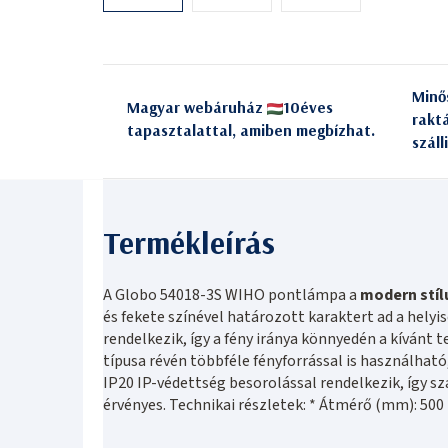
Minő
Magyar webáruház
10éves
rakt
tapasztalattal, amiben megbízhat.
száll
A Globo 54018-3S WIHO pontlámpa a
modern stíl
és fekete színével határozott karaktert ad a helyi
rendelkezik, így a fény iránya könnyedén a kívánt 
típusa révén többféle fényforrással is használhat
IP20 IP-védettség besorolással rendelkezik, így sz
érvényes. Technikai részletek: * Átmérő (mm): 50