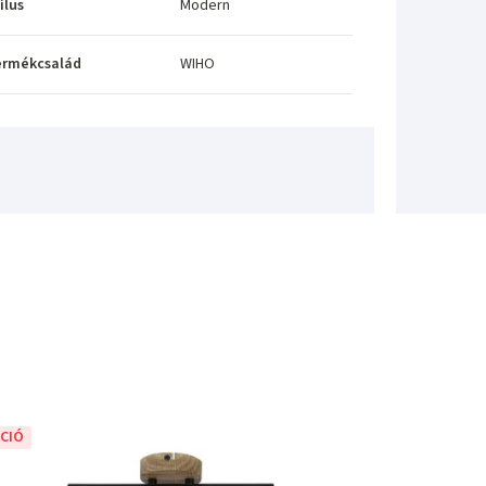
ílus
Modern
ermékcsalád
WIHO
CIÓ