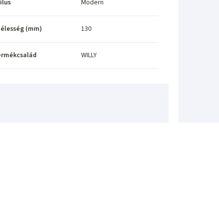
ílus
Modern
élesség (mm)
130
ermékcsalád
WILLY