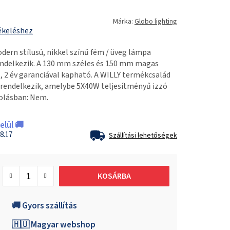
Márka:
Globo lighting
ékeléshez
ern stílusú, nikkel színű fém / üveg lámpa
ndelkezik. A 130 mm széles és 150 mm magas
 2 év garanciával kapható. A WILLY termékcsalád
l rendelkezik, amelybe 5X40W teljesítményű izzó
olásban: Nem.
lül 🚚
8.17
Szállítási lehetőségek
KOSÁRBA
🚚 Gyors szállítás
🇭🇺 Magyar webshop