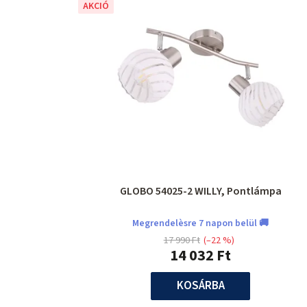
AKCIÓ
GLOBO 54025-2 WILLY, Pontlámpa
Megrendelèsre 7 napon belül 🚚
17 990 Ft
(–22 %)
14 032 Ft
KOSÁRBA