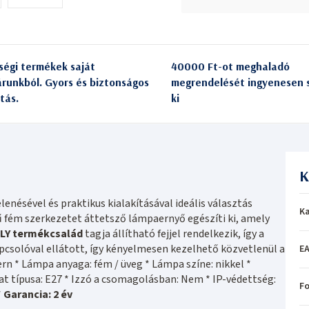
ségi termékek saját
40000 Ft-ot meghaladó
árunkból. Gyors és biztonságos
megrendelését ingyenesen s
itás.
ki
K
sével és praktikus kialakításával ideális választás
Ka
ű fém szerkezetet áttetsző lámpaernyő egészíti ki, amely
LY termékcsalád
tagja állítható fejjel rendelkezik, így a
pcsolóval ellátott, így kényelmesen kezelhető közvetlenül a
EA
rn * Lámpa anyaga: fém / üveg * Lámpa színe: nikkel *
at típusa: E27 * Izzó a csomagolásban: Nem * IP-védettség:
Fo
*
Garancia: 2 év