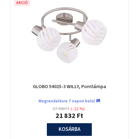
AKCIÓ
GLOBO 54025-3 WILLY, Pontlámpa
Megrendelèsre 7 napon belül 🚚
27 990 Ft
(–22 %)
21 832 Ft
KOSÁRBA