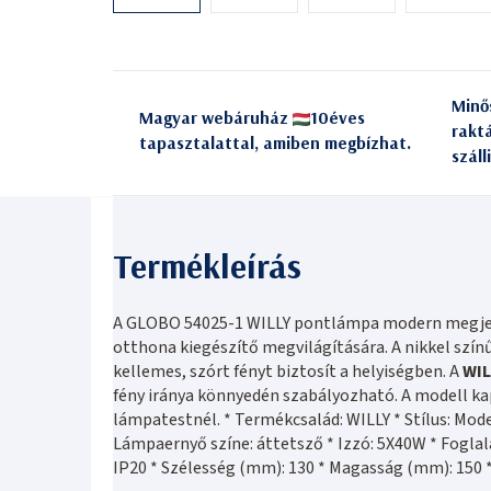
Minő
Magyar webáruház
10éves
rakt
tapasztalattal, amiben megbízhat.
száll
A GLOBO 54025-1 WILLY pontlámpa modern megjelené
otthona kiegészítő megvilágítására. A nikkel szín
kellemes, szórt fényt biztosít a helyiségben. A
WIL
fény iránya könnyedén szabályozható. A modell ka
lámpatestnél. * Termékcsalád: WILLY * Stílus: Mode
Lámpaernyő színe: áttetsző * Izzó: 5X40W * Foglal
IP20 * Szélesség (mm): 130 * Magasság (mm): 150 