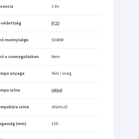
rancia
2 év
-védettség
IP20
zó mennyisége
5X40W
zó a csomagolásban
Nem
ámpa anyaga
fém / üveg
ámpa színe
nikkel
ámpabúra szine
áttetsző
agasság (mm)
150