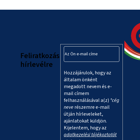
L
á
b
l
Feliratkozás
é
hírlevélre
Hozzájárulok, hogy az
c
általam önként
megadott nevem és e-
mail címem
felhasználásával a(z)
*cég
neve
részemre e-mail
útján hírleveleket,
ajánlatokat küldjön.
Kijelentem, hogy az
adatkezelési tájékoztatót