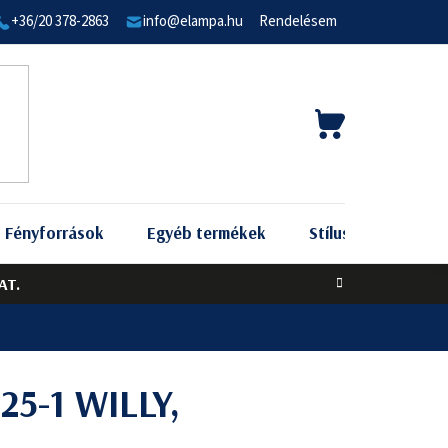
+36/20 378-2863
info@elampa.hu
Rendelésem
KOSÁR
Fényforrások
Egyéb termékek
Stílus szerint
AT.
5-1 WILLY,