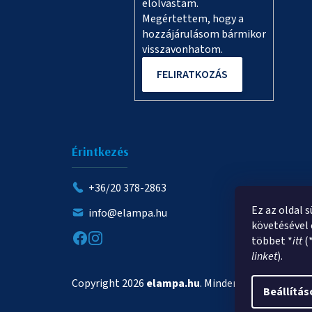
elolvastam.
Megértettem, hogy a
hozzájárulásom bármikor
visszavonhatom.
FELIRATKOZÁS
Érintkezés
+36/20 378-2863
Ez az oldal 
info@elampa.hu
követésével 
többet *
itt
(
linket
).
Copyright 2026
elampa.hu
. Minden jog fenntartva.
Beállítás