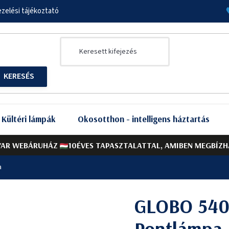
zelési tájékoztató
Kültéri lámpák
Okosotthon - intelligens háztartás
AR WEBÁRUHÁZ
10ÉVES TAPASZTALATTAL, AMIBEN MEGBÍZH
a
GLOBO 5402
Pontlámpa