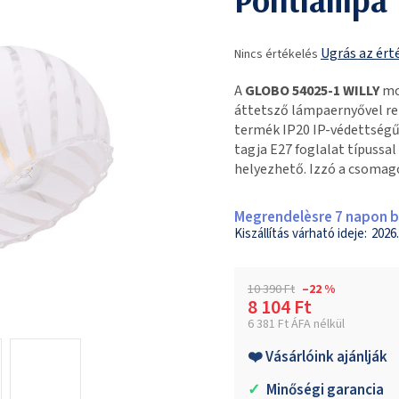
A
Ugrás az ért
Nincs értékelés
termék
átlagos
A
GLOBO 54025-1 WILLY
mod
értékelése
áttetsző lámpaernyővel re
5-
termék IP20 IP-védettségű,
ből
tagja E27 foglalat típussa
0,0
helyezhető. Izzó a csomag
csillag.
Megrendelèsre 7 napon be
2026.
10 390 Ft
–22 %
8 104 Ft
6 381 Ft ÁFA nélkül
Egységár:
❤️ Vásárlóink ajánlják
✓
Minőségi garancia