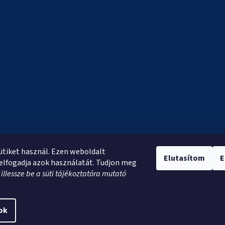
sütiket használ. Ezen weboldalt
Elutasítom
E
elfogadja azok használatát. Tudjon meg
*
illessze be a süti tájékoztatóra mutató
ok