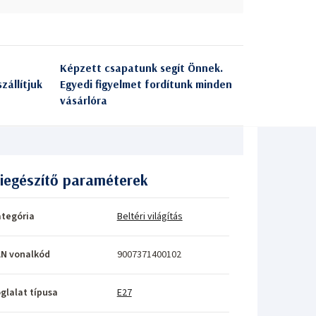
Képzett csapatunk segít Önnek.
zállítjuk
Egyedi figyelmet fordítunk minden
vásárlóra
iegészítő paraméterek
tegória
Beltéri világítás
N vonalkód
9007371400102
glalat típusa
E27