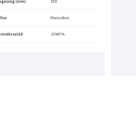
agasság (mm)
250
ílus
Klasszikus
ermékcsalád
JOWITA