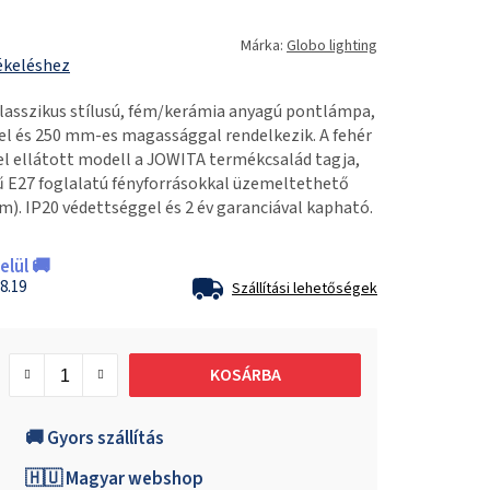
Márka:
Globo lighting
ékeléshez
lasszikus stílusú, fém/kerámia anyagú pontlámpa,
 és 250 mm-es magassággal rendelkezik. A fehér
el ellátott modell a JOWITA termékcsalád tagja,
 E27 foglalatú fényforrásokkal üzemeltethető
). IP20 védettséggel és 2 év garanciával kapható.
lül 🚚
8.19
Szállítási lehetőségek
KOSÁRBA
🚚 Gyors szállítás
🇭🇺 Magyar webshop