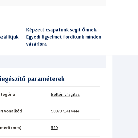
Képzett csapatunk segít Önnek.
zállítjuk
Egyedi figyelmet fordítunk minden
vásárlóra
iegészítő paraméterek
tegória
Beltéri világítás
N vonalkód
9007371414444
tmérő (mm)
520