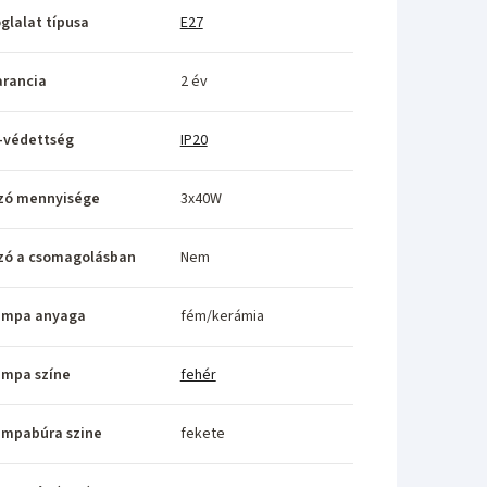
glalat típusa
E27
rancia
2 év
-védettség
IP20
zó mennyisége
3x40W
zó a csomagolásban
Nem
ámpa anyaga
fém/kerámia
ámpa színe
fehér
ámpabúra szine
fekete