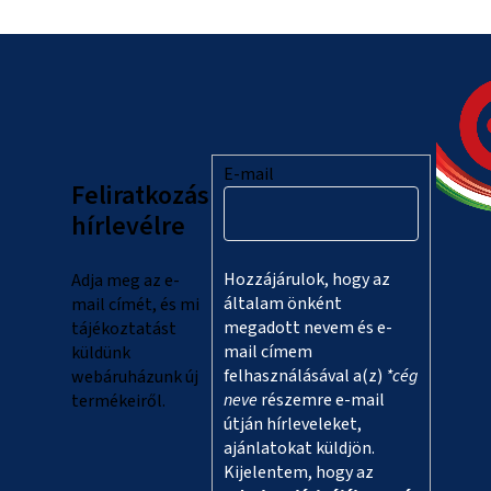
L
á
b
l
E-mail
Feliratkozás
é
hírlevélre
c
Hozzájárulok, hogy az
Adja meg az e-
általam önként
mail címét, és mi
megadott nevem és e-
tájékoztatást
mail címem
küldünk
felhasználásával a(z)
*cég
webáruházunk új
neve
részemre e-mail
termékeiről.
útján hírleveleket,
ajánlatokat küldjön.
Kijelentem, hogy az