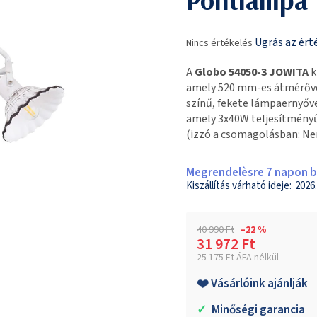
A
Ugrás az ért
Nincs értékelés
termék
átlagos
A
Globo 54050-3 JOWITA
k
értékelése
amely 520 mm-es átmérővel
5-
színű, fekete lámpaernyőv
ből
amely 3x40W teljesítményű
0,0
(izzó a csomagolásban: Nem
csillag.
Megrendelèsre 7 napon be
2026.
40 990 Ft
–22 %
31 972 Ft
25 175 Ft ÁFA nélkül
Egységár:
❤️ Vásárlóink ajánlják
✓
Minőségi garancia