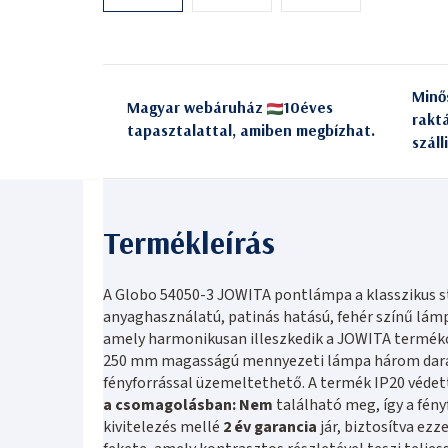
Minő
Magyar webáruház
10éves
rakt
tapasztalattal, amiben megbízhat.
száll
A Globo 54050-3 JOWITA pontlámpa a klasszikus st
anyaghasználatú, patinás hatású, fehér színű lám
amely harmonikusan illeszkedik a JOWITA termék
250 mm magasságú mennyezeti lámpa három darab
fényforrással üzemeltethető. A termék IP20 védett
a csomagolásban: Nem
található meg, így a fény
kivitelezés mellé
2 év garancia
jár, biztosítva ez