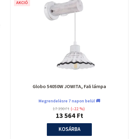
AKCIÓ
Globo 54050W JOWITA, Fali lámpa
Megrendelèsre 7 napon belül 🚚
17 390 Ft
(–22 %)
13 564 Ft
KOSÁRBA