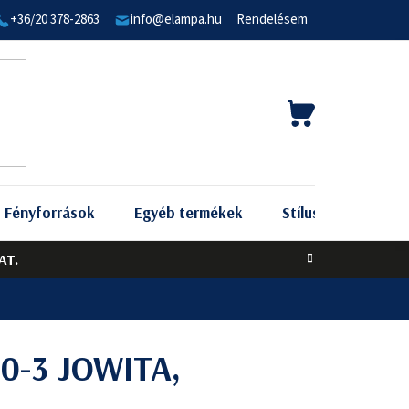
+36/20 378-2863
info@elampa.hu
Rendelésem
KOSÁR
Fényforrások
Egyéb termékek
Stílus szerint
AT.
0-3 JOWITA,