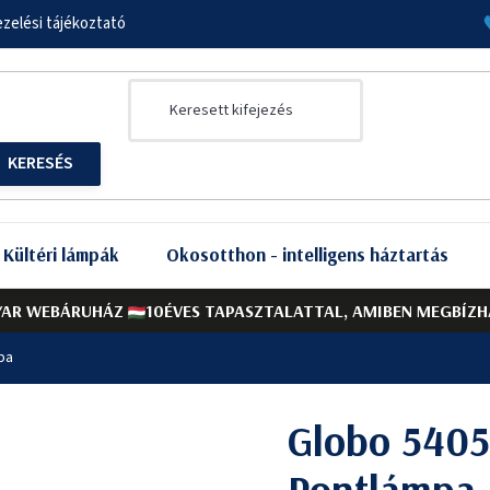
zelési tájékoztató
Kültéri lámpák
Okosotthon - intelligens háztartás
AR WEBÁRUHÁZ
10ÉVES TAPASZTALATTAL, AMIBEN MEGBÍZH
pa
Globo 5405
Pontlámpa