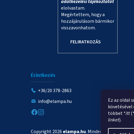
adatkezelési tájékoztatót
elolvastam.
Megértettem, hogy a
hozzájárulásom bármikor
visszavonhatom.
FELIRATKOZÁS
Érintkezés
+36/20 378-2863
Ez az oldal 
info@elampa.hu
követésével 
többet *
itt
(
linket
).
Copyright 2026
elampa.hu
. Minden jog fenntartva.