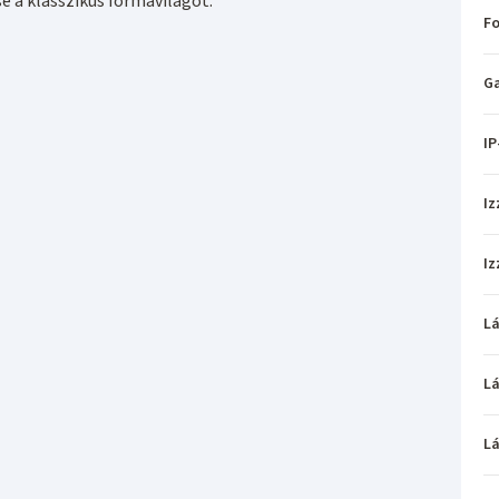
sé a klasszikus formavilágot.
Fo
Ga
IP
Iz
Iz
L
L
L