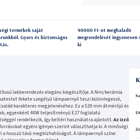
ségi termékek saját
40000 Ft-ot meghaladó
árunkból. Gyors és biztonságos
megrendelését ingyenesen s
itás.
ki
K
ílusú lakberendezés elegáns kiegészítője. A fém/kerámia
Ka
patestet fekete szegélyű lámpaernyő teszi különlegessé,
család karakteres megjelenéséhez. Ez a 520 mm átmérőjű és
, egyenként 40W teljesítményű E27 foglalatú
EA
séggel rendelkezik, így beltéri használatra ajánlott.
Az izzó
forrásokat egyéni igényei szerint választhatja ki. A minőségi
Á
zel a hosszú távú megbízhatóságot. A lámpaernyő színe: