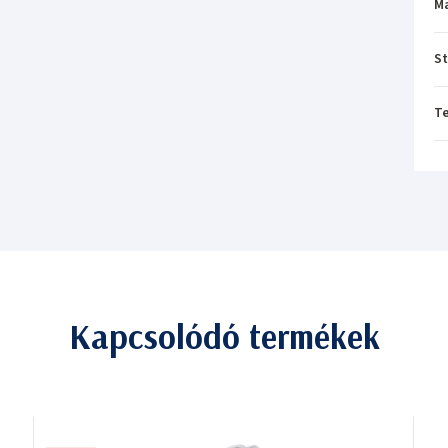
M
St
T
Kapcsolódó termékek