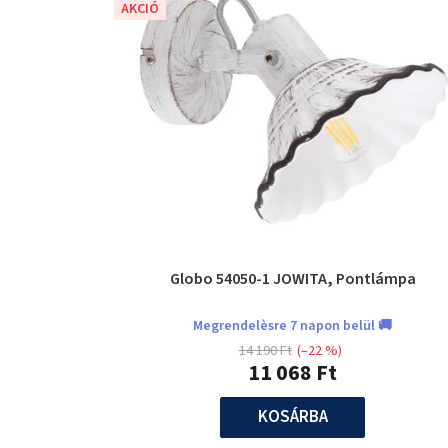
AKCIÓ
Globo 54050-1 JOWITA, Pontlámpa
Megrendelèsre 7 napon belül 🚚
14 190 Ft
(–22 %)
11 068 Ft
KOSÁRBA