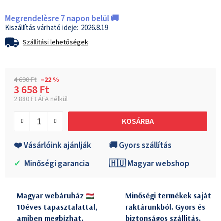
Megrendelèsre 7 napon belül 🚚
2026.8.19
Szállítási lehetőségek
4 690 Ft
–22 %
3 658 Ft
2 880 Ft ÁFA nélkül
Egységár:
KOSÁRBA
❤️ Vásárlóink ajánlják
🚚 Gyors szállítás
✓
Minőségi garancia
🇭🇺 Magyar webshop
Magyar webáruház
Minőségi termékek saját
10éves tapasztalattal,
raktárunkból. Gyors és
amiben megbízhat.
biztonságos szállitás.