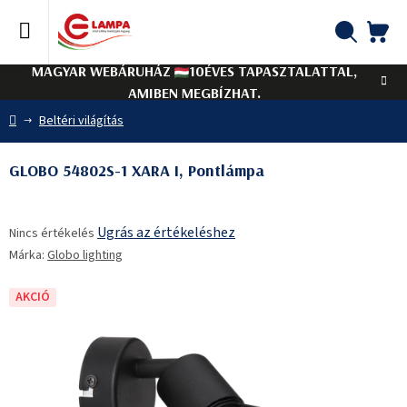
Ugrás
a
fő
KO
Keresés
tartalomhoz
MAGYAR WEBÁRUHÁZ
10ÉVES TAPASZTALATTAL,
AMIBEN MEGBÍZHAT.
Kezdőlap
Beltéri világítás
GLOBO 54802S-1 XARA I, Pontlámpa
A
Ugrás az értékeléshez
Nincs értékelés
termék
Márka:
Globo lighting
átlagos
értékelése
5-
AKCIÓ
ből
0,0
csillag.