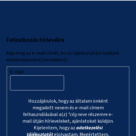
L
á
b
l
Feliratkozás hírlevélre
é
c
Adja meg az e-mail címét, és mi tájékoztatást küldünk
webáruházunk új termékeiről.
E-mail
Hozzájárulok, hogy az általam önként
megadott nevem és e-mail címem
felhasználásával a(z)
*cég neve
részemre e-
mail útján hírleveleket, ajánlatokat küldjön.
Kijelentem, hogy az
adatkezelési
tájékoztatót
elolvastam. Megértettem,