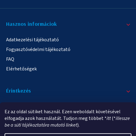
Hasznos informáciok
Adatkezelési tájékoztató
Fogyasztóvédelmi tájékoztató
FAQ
Elérhetőségek
Érintkezés
+36/20 378-2863
Ez az oldal sütiket használ. Ezen weboldalt követésével
info@elampa.hu
elfogadja azok használatát. Tudjon meg többet *
itt
(*
illessze
be a süti tájékoztatóra mutató linket
).