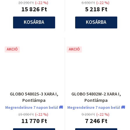
20 290 Ft
(–22 %)
6 690 Ft
(–22 %)
15 826 Ft
5 218 Ft
KOSÁRBA
KOSÁRBA
AKCIÓ
AKCIÓ
GLOBO 54802S-3 XARA I,
GLOBO 54802W-2 XARA I,
Pontlámpa
Pontlámpa
Megrendelèsre 7 napon belül 🚚
Megrendelèsre 7 napon belül 🚚
15 090 Ft
(–22 %)
9 290 Ft
(–22 %)
11 770 Ft
7 246 Ft