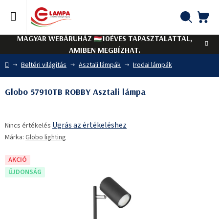
Ugrás
a
fő
KO
Keresés
tartalomhoz
MAGYAR WEBÁRUHÁZ
10ÉVES TAPASZTALATTAL,
AMIBEN MEGBÍZHAT.
Kezdőlap
Beltéri világítás
Asztali lámpák
Irodai lámpák
Globo 57910TB ROBBY Asztali lámpa
A
Ugrás az értékeléshez
Nincs értékelés
termék
Márka:
Globo lighting
átlagos
értékelése
5-
AKCIÓ
ből
ÚJDONSÁG
0,0
csillag.