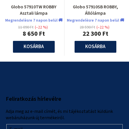
Globo 57910TW ROBBY
Globo 57910SB ROBBY,
Asztali lámpa
Állólámpa
Megrendelèsre 7 napon belül 🚚
Megrendelèsre 7 napon belül 🚚
11 090 Ft
(–22 %)
28 590 Ft
(–22 %)
8 650 Ft
22 300 Ft
KOSÁRBA
KOSÁRBA
L
á
b
l
Feliratkozás hírlevélre
é
c
Adja meg az e-mail címét, és mi tájékoztatást küldünk
webáruházunk új termékeiről.