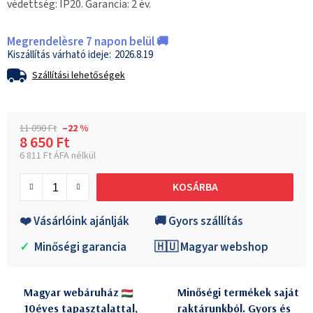
védettség: IP20. Garancia: 2 év.
Megrendelèsre 7 napon belül 🚚
2026.8.19
Szállítási lehetőségek
11 090 Ft
–22 %
8 650 Ft
6 811 Ft ÁFA nélkül
Egységár:
KOSÁRBA
❤️ Vásárlóink ajánlják
🚚 Gyors szállítás
✓
Minőségi garancia
🇭🇺 Magyar webshop
Magyar webáruház
Minőségi termékek saját
10éves tapasztalattal,
raktárunkból. Gyors és