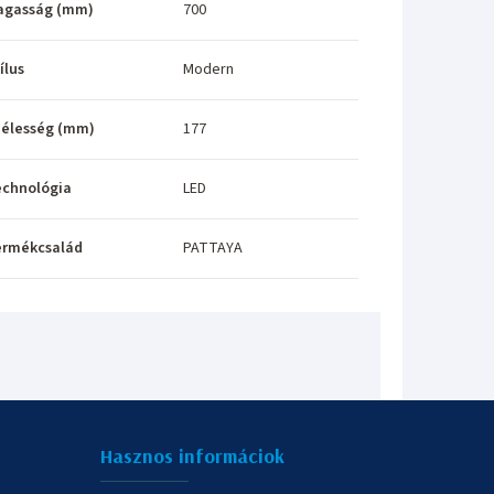
agasság (mm)
700
ílus
Modern
élesség (mm)
177
echnológia
LED
ermékcsalád
PATTAYA
Hasznos informáciok