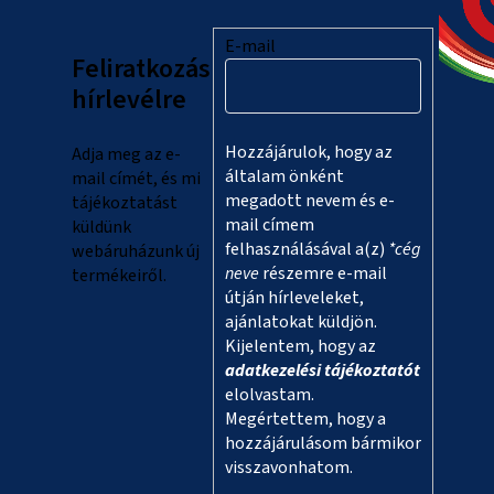
b
l
E-mail
Feliratkozás
é
hírlevélre
c
Hozzájárulok, hogy az
Adja meg az e-
általam önként
mail címét, és mi
megadott nevem és e-
tájékoztatást
mail címem
küldünk
felhasználásával a(z)
*cég
webáruházunk új
neve
részemre e-mail
termékeiről.
útján hírleveleket,
ajánlatokat küldjön.
Kijelentem, hogy az
adatkezelési tájékoztatót
elolvastam.
Megértettem, hogy a
hozzájárulásom bármikor
visszavonhatom.