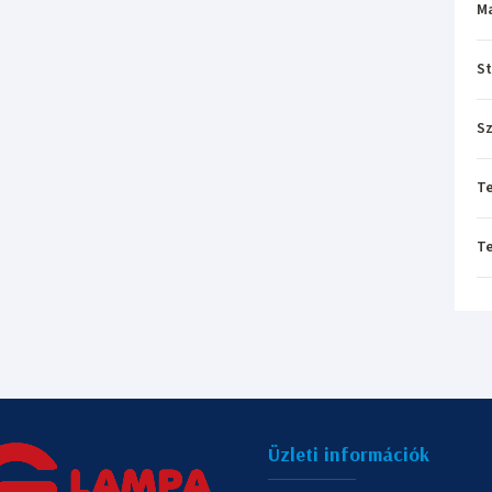
M
St
Sz
T
T
Üzleti információk