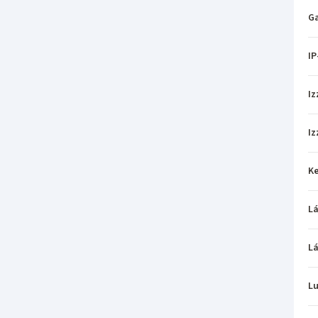
Ga
IP
Iz
Iz
Ke
L
L
L