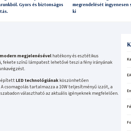
árunkból. Gyors és biztonságos
megrendelését ingyenesen s
itás.
ki
K
modern megjelenésével
hatékony és esztétikus
Ka
ú, fekete színű lámpatest lehetővé teszi a fény irányának
unkavégzést.
EA
eépített
LED technológiának
köszönhetően
 A csomagolás tartalmazza a 10W teljesítményű izzót, a
En
 szabadon választható az aktuális igényeknek megfelelően.
Fé
Fo