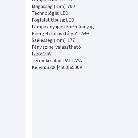
Magasság (mm): 700
Technológia: LED
Foglalat típusa: LED
Lámpa anyaga: fém/műanyag
Energetikai osztály: A - A++
Szélesség (mm): 177
Fény színe: választható
Izzó: 10W
Termékcsalád: PATTAYA
Kelvin: 3300|4500|6500K