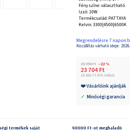
Fény színe: választható
Izzó: 10W
Termékcsalád: PATTAYA
Kelvin: 3300|4500|6500K
Megrendelèsre 7 napon be
2026.
30 390 Ft
–22 %
23 704 Ft
18 665 Ft ÁFA nélkül
Egységár:
❤️ Vásárlóink ajánlják
✓
Minőségi garancia
ségi termékek saját
40000 Ft-ot meghaladó