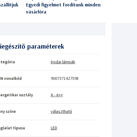
zállítjuk
Egyedi figyelmet fordítunk minden
vásárlóra
iegészítő paraméterek
tegória
Irodai lámpák
N vonalkód
9007371427598
ergetikai osztály
A - A++
ny színe
választható
glalat típusa
LED