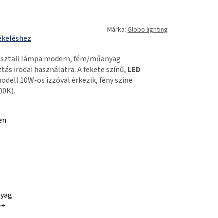
Márka:
Globo lighting
ékeléshez
sztali lámpa modern, fém/műanyag
ztás irodai használatra. A fekete színű,
LED
ell 10W-os izzóval érkezik, fény színe
00K).
en
nyag
++