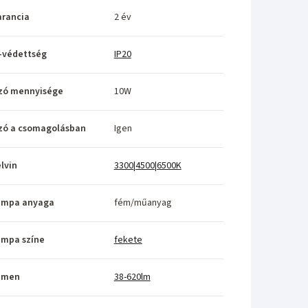
rancia
2 év
-védettség
IP20
zó mennyisége
10W
zó a csomagolásban
Igen
lvin
3300|4500|6500K
ámpa anyaga
fém/műanyag
ámpa színe
fekete
umen
38-620lm