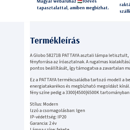
Magyar webáruház
10éves
rakt
tapasztalattal, amiben megbízhat.
száll
A Globo 58271B PATTAYA asztali lámpa letisztult,
fényforrása az íróasztalnak. A rugalmas kialakítás
pontos beállítását, így támogatva a zavartalan m
Ez a PATTAYA termékcsaládba tartozó modell a b
energiatakarékos és megbízható megoldást kínál.
fény színe pedig a 3300|4500|6500K tartományban
Stílus: Modern
Izzó a csomagolásban: Igen
IP-védettség: IP20
Garancia: 2 év
Lámpa színe: fekete