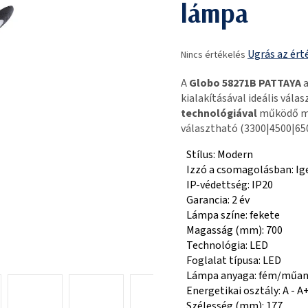
lámpa
A
Ugrás az ért
Nincs értékelés
termék
átlagos
A
Globo 58271B PATTAYA
a
értékelése
kialakításával ideális válas
5-
technológiával
működő mod
ből
választható (3300|4500|65
0,0
csillag.
Stílus: Modern
Izzó a csomagolásban: Ig
IP-védettség: IP20
Garancia: 2 év
Lámpa színe: fekete
Magasság (mm): 700
Technológia: LED
Foglalat típusa: LED
Lámpa anyaga: fém/műa
Energetikai osztály: A - A
Szélesség (mm): 177