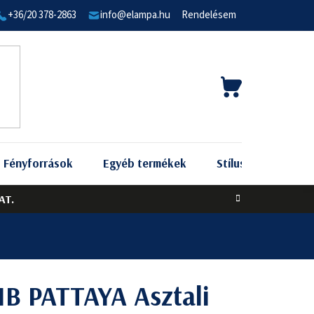
+36/20 378-2863
info@elampa.hu
Rendelésem
KOSÁR
Fényforrások
Egyéb termékek
Stílus szerint
AT.
1B PATTAYA Asztali