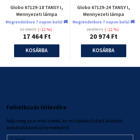
Globo 67129-18 TANSY I,
Globo 67129-24 TANSY I,
Mennyezeti lámpa
Mennyezeti lámpa
Megrendelèsre 7 napon belül 🚚
Megrendelèsre 7 napon belül 🚚
22 390 Ft
(–22 %)
26 890 Ft
(–22 %)
17 464 Ft
20 974 Ft
KOSÁRBA
KOSÁRBA
L
á
b
l
Feliratkozás hírlevélre
é
c
Adja meg az e-mail címét, és mi tájékoztatást küldünk
webáruházunk új termékeiről.