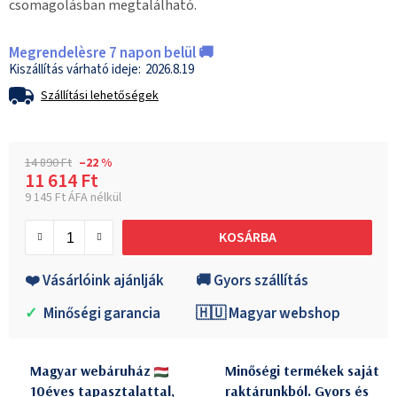
csomagolásban megtalálható.
Megrendelèsre 7 napon belül 🚚
2026.8.19
Szállítási lehetőségek
14 890 Ft
–22 %
11 614 Ft
9 145 Ft ÁFA nélkül
Egységár:
KOSÁRBA
❤️ Vásárlóink ajánlják
🚚 Gyors szállítás
✓
Minőségi garancia
🇭🇺 Magyar webshop
Magyar webáruház
Minőségi termékek saját
10éves tapasztalattal,
raktárunkból. Gyors és