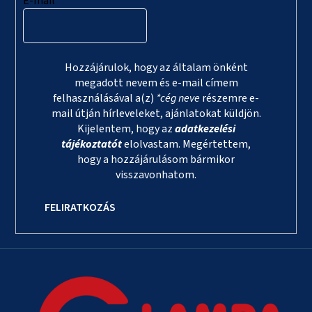
E-mail
Hozzájárulok, hogy az általam önként
megadott nevem és e-mail címem
felhasználásával a(z)
*cég neve
részemre e-
mail útján hírleveleket, ajánlatokat küldjön.
Kijelentem, hogy az
adatkezelési
tájékoztatót
elolvastam. Megértettem,
hogy a hozzájárulásom bármikor
visszavonhatom.
FELIRATKOZÁS