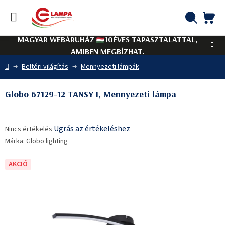
Ugrás
a
fő
KO
Keresés
tartalomhoz
MAGYAR WEBÁRUHÁZ
10ÉVES TAPASZTALATTAL,
AMIBEN MEGBÍZHAT.
Kezdőlap
Beltéri világítás
Mennyezeti lámpák
Globo 67129-12 TANSY I, Mennyezeti lámpa
A
Ugrás az értékeléshez
Nincs értékelés
termék
Márka:
Globo lighting
átlagos
értékelése
5-
AKCIÓ
ből
0,0
csillag.