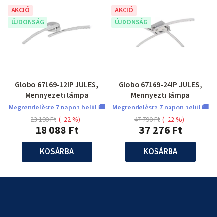
AKCIÓ
AKCIÓ
ÚJDONSÁG
ÚJDONSÁG
Globo 67169-12IP JULES,
Globo 67169-24IP JULES,
Mennyezeti lámpa
Mennyezti lámpa
Megrendelèsre 7 napon belül 🚚
Megrendelèsre 7 napon belül 🚚
23 190 Ft
(–22 %)
47 790 Ft
(–22 %)
18 088 Ft
37 276 Ft
KOSÁRBA
KOSÁRBA
L
á
b