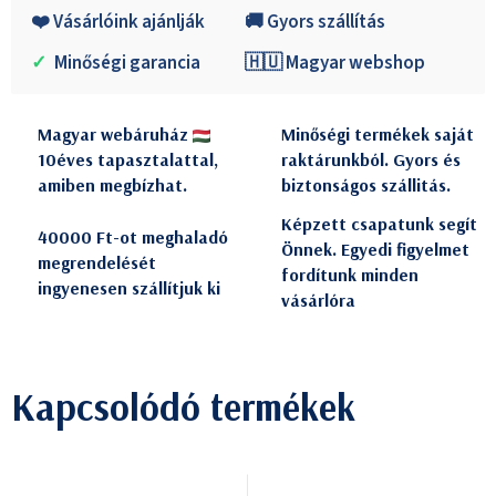
❤️ Vásárlóink ajánlják
🚚 Gyors szállítás
✓
Minőségi garancia
🇭🇺 Magyar webshop
Magyar webáruház
Minőségi termékek saját
10éves tapasztalattal,
raktárunkból. Gyors és
amiben megbízhat.
biztonságos szállitás.
Képzett csapatunk segít
40000 Ft-ot meghaladó
Önnek. Egyedi figyelmet
megrendelését
fordítunk minden
ingyenesen szállítjuk ki
vásárlóra
Kapcsolódó termékek