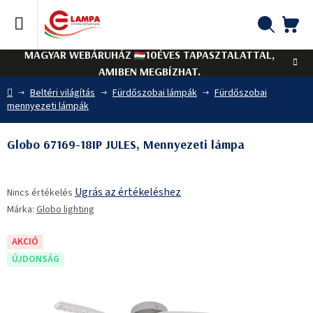
Ugrás
a
fő
KO
Keresés
tartalomhoz
MAGYAR WEBÁRUHÁZ
10ÉVES TAPASZTALATTAL,
AMIBEN MEGBÍZHAT.
Kezdőlap
Beltéri világítás
Fürdőszobai lámpák
Fürdőszobai
mennyezeti lámpák
Globo 67169-18IP JULES, Mennyezeti lámpa
A
Ugrás az értékeléshez
Nincs értékelés
termék
Márka:
Globo lighting
átlagos
értékelése
5-
AKCIÓ
ből
ÚJDONSÁG
0,0
csillag.