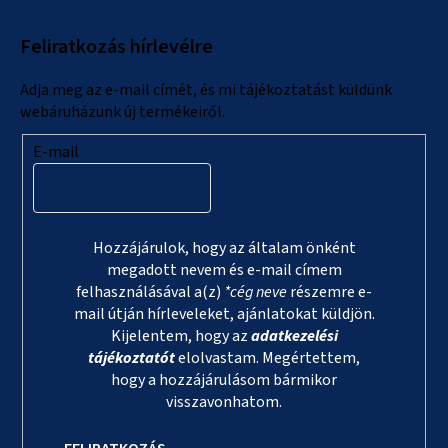
l
Feliratkozás hírlevélre
é
c
Adja meg az e-mail címét, és mi tájékoztatást küldünk
webáruházunk új termékeiről.
E-mail
Hozzájárulok, hogy az általam önként
megadott nevem és e-mail címem
felhasználásával a(z)
*cég neve
részemre e-
mail útján hírleveleket, ajánlatokat küldjön.
Kijelentem, hogy az
adatkezelési
tájékoztatót
elolvastam. Megértettem,
hogy a hozzájárulásom bármikor
visszavonhatom.