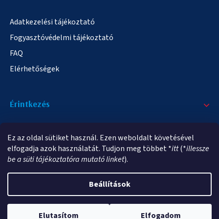
Adatkezelési tájékoztató
Fogyasztóvédelmi tájékoztató
FAQ
Elérhetőségek
Érintkezés
+36/20 378-2863
Ez az oldal sütiket használ. Ezen weboldalt követésével
info@elampa.hu
elfogadja azok használatát. Tudjon meg többet *
itt
(*
illessze
be a süti tájékoztatóra mutató linket
).
Beállítások
Copyright 2026
elampa.hu
. Minden jog fenntartva.
Elutasítom
Elfogadom