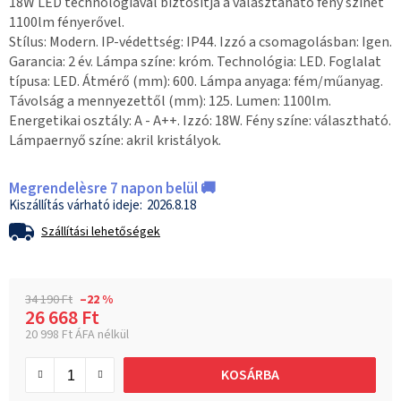
18W LED technológiával biztosítja a választaható fény színét
1100lm fényerővel.
Stílus: Modern. IP-védettség: IP44. Izzó a csomagolásban: Igen.
Garancia: 2 év. Lámpa színe: króm. Technológia: LED. Foglalat
típusa: LED. Átmérő (mm): 600. Lámpa anyaga: fém/műanyag.
Távolság a mennyezettől (mm): 125. Lumen: 1100lm.
Energetikai osztály: A - A++. Izzó: 18W. Fény színe: választható.
Lámpaernyő színe: akril kristályok.
Megrendelèsre 7 napon belül 🚚
2026.8.18
Szállítási lehetőségek
34 190 Ft
–22 %
26 668 Ft
20 998 Ft ÁFA nélkül
Egységár:
KOSÁRBA