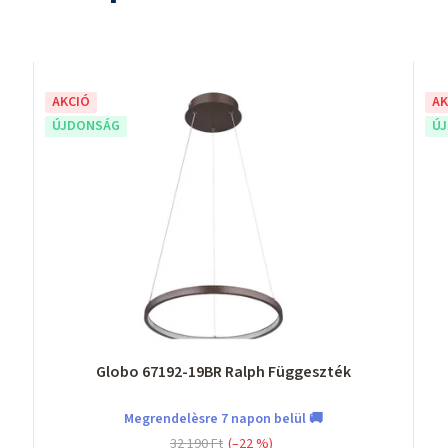
AKCIÓ
AK
ÚJDONSÁG
Ú
Globo 67192-19BR Ralph Függeszték
Megrendelèsre 7 napon belül 🚚
32 190 Ft
(–22 %)