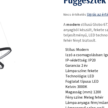
A
Ugrás az ért
Nincs értékelés
termék
átlagos
A
modern
stílusú Globo 6
értékelése
anyagból készült, fekete s
5-
teljesítményű, LED techno
ből
fehér fényt biztosít.
0,0
csillag.
Stílus: Modern
Izzó a csomagolásban: Ig
IP-védettség: IP20
Garancia: 2 év
Lámpa színe: fekete
Technológia: LED
Foglalat típusa: LED
Kelvin: 3000K
Magasság (mm): 1200
Fény színe: Meleg fehér
Lámpa anyaga: fém/műa
Lámpaernyő színe: opál