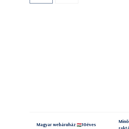
Minő
Magyar webáruház
10éves
rakt