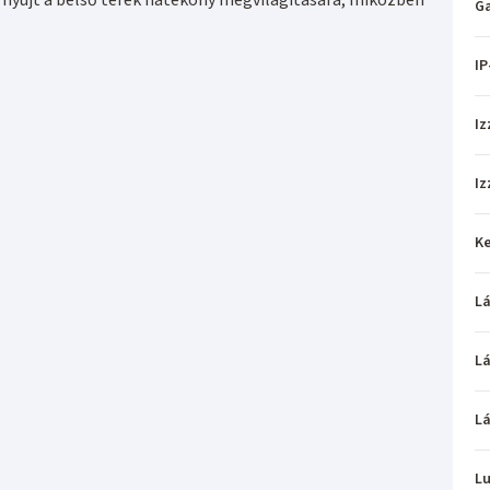
Ga
IP
Iz
Iz
Ke
L
L
L
L