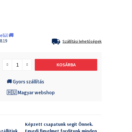
lül 🚚
8.19
Szállítási lehetőségek
KOSÁRBA
🚚 Gyors szállítás
🇭🇺 Magyar webshop
Képzett csapatunk segít Önnek.
zállítjuk
Egyedi figyelmet fordítunk minden