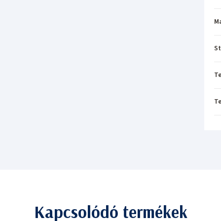
M
St
T
T
Kapcsolódó termékek