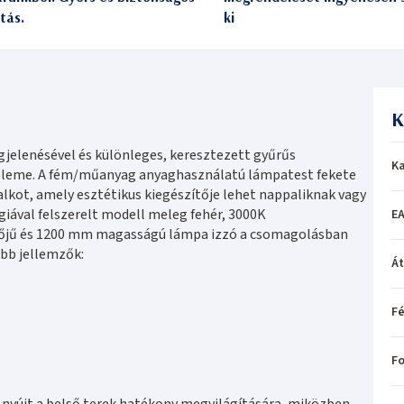
itás.
ki
K
elenésével és különleges, keresztezett gyűrűs
Ka
 eleme. A fém/műanyag anyaghasználatú lámpatest fekete
lkot, amely esztétikus kiegészítője lehet nappaliknak vagy
iával felszerelt modell meleg fehér, 3000K
EA
rőjű és 1200 mm magasságú lámpa izzó a csomagolásban
bb jellemzők:
Á
Fé
Fo
yújt a belső terek hatékony megvilágítására, miközben