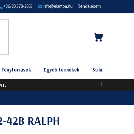
+36/20 378-2863
info@elampa.hu
Rendelésem
KOSÁR
Fényforrások
Egyéb termékek
Stílus szerint
AT.
2-42B RALPH