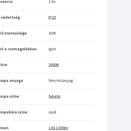
rancia
2 év
-védettség
IP20
zó mennyisége
42W
zó a csomagolásban
Igen
lvin
3000K
ámpa anyaga
fém/műanyag
ámpa színe
fekete
ámpabúra szine
opál
umen
130-1300lm