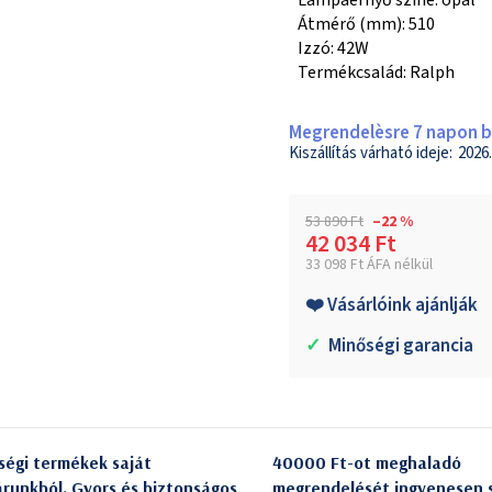
Átmérő (mm): 510
Izzó: 42W
Termékcsalád: Ralph
Megrendelèsre 7 napon be
2026.
53 890 Ft
–22 %
42 034 Ft
33 098 Ft ÁFA nélkül
Egységár:
❤️ Vásárlóink ajánlják
✓
Minőségi garancia
ségi termékek saját
40000 Ft-ot meghaladó
árunkból. Gyors és biztonságos
megrendelését ingyenesen s