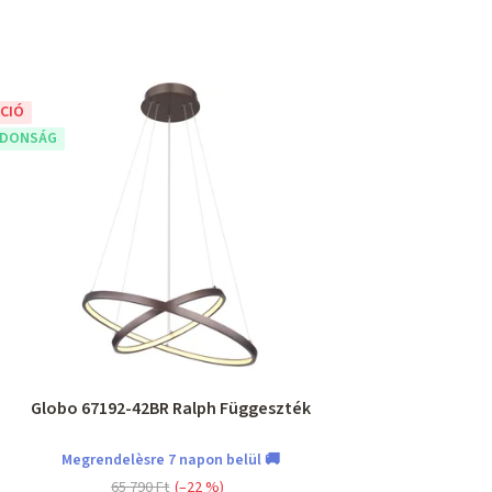
CIÓ
JDONSÁG
Globo 67192-42BR Ralph Függeszték
Megrendelèsre 7 napon belül 🚚
65 790 Ft
(–22 %)