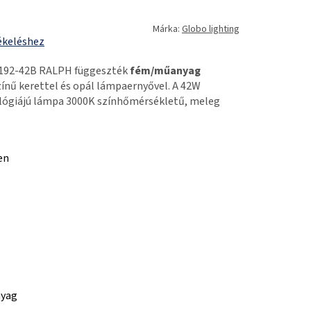
Márka:
Globo lighting
ékeléshez
7192-42B RALPH függeszték
fém/műanyag
zínű kerettel és opál lámpaernyővel. A 42W
lógiájú lámpa 3000K színhőmérsékletű, meleg
en
nyag