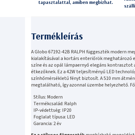
tapasztalattal, amiben megbízhat.
száll
A Globo 67192-42B RALPH függeszték modern megj
kialakításával a kortárs enteriőrök meghatározó
színe és az opál lámpaernyő elegáns kontrasztot a
étkezőknek. Ez a 42W teljesítményű LED technológ
színhőmérsékletű fényt biztosít. A 510 mm átmé
megtalálható, így azonnal üzembe helyezhető. Fő
Stílus: Modern
Termékcsalád: Ralph
IP-védettség: IP20
Foglalat típusa: LED
Garancia: 2 év
Ez a stílusos függeszték
megbízható megoldást n