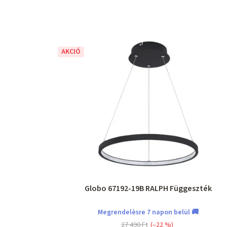
AKCIÓ
Globo 67192-19B RALPH Függeszték
Megrendelèsre 7 napon belül 🚚
27 490 Ft
(–22 %)