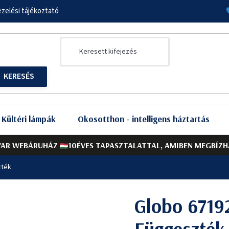
zelési tájékoztató
Kültéri lámpák
Okosotthon - intelligens háztartás
AR WEBÁRUHÁZ
10ÉVES TAPASZTALATTAL, AMIBEN MEGBÍZH
zték
Globo 6719
Függeszték