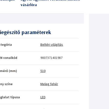
vásárlóra
iegészítő paraméterek
tegória
Beltéri világítás
N vonalkód
9007371401987
tmérő (mm)
510
ny színe
Meleg fehér
glalat típusa
LED