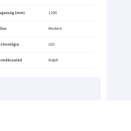
agasság (mm)
1200
ílus
Modern
echnológia
LED
ermékcsalád
Ralph