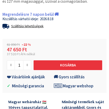
és 127 mm magassággal, izzóval a csomagolásban.
Megrendelèsre 7 napon belül 🚚
2026.8.18
Szállítási lehetőségek
61 090 Ft
–22 %
47 650 Ft
37 520 Ft ÁFA nélkül
Egységár:
KOSÁRBA
❤️ Vásárlóink ajánlják
🚚 Gyors szállítás
✓
Minőségi garancia
🇭🇺 Magyar webshop
Magyar webáruház
Minőségi termékek saját
10éves tapasztalattal,
raktárunkból. Gyors és