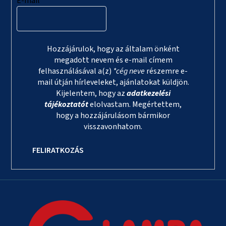
E-mail
Hozzájárulok, hogy az általam önként
megadott nevem és e-mail címem
felhasználásával a(z)
*cég neve
részemre e-
mail útján hírleveleket, ajánlatokat küldjön.
Kijelentem, hogy az
adatkezelési
tájékoztatót
elolvastam. Megértettem,
hogy a hozzájárulásom bármikor
visszavonhatom.
FELIRATKOZÁS