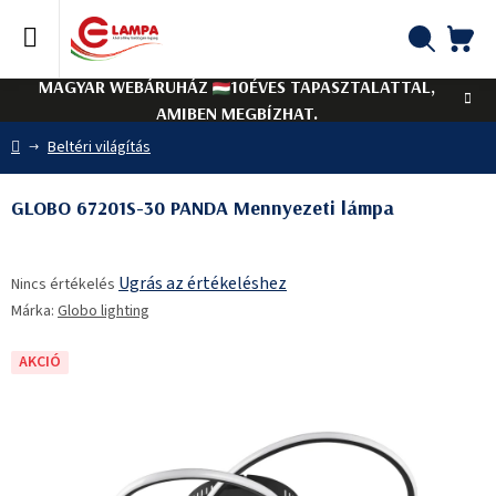
Ugrás
a
fő
KO
Keresés
tartalomhoz
MAGYAR WEBÁRUHÁZ
10ÉVES TAPASZTALATTAL,
AMIBEN MEGBÍZHAT.
Kezdőlap
Beltéri világítás
GLOBO 67201S-30 PANDA Mennyezeti lámpa
A
Ugrás az értékeléshez
Nincs értékelés
termék
Márka:
Globo lighting
átlagos
értékelése
5-
AKCIÓ
ből
0,0
csillag.