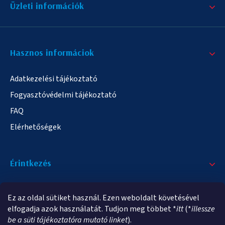
Üzleti információk
Hasznos informáciok
Adatkezelési tájékoztató
Fogyasztóvédelmi tájékoztató
FAQ
Elérhetőségek
Érintkezés
+36/20 378-2863
Ez az oldal sütiket használ. Ezen weboldalt követésével
info@elampa.hu
elfogadja azok használatát. Tudjon meg többet *
itt
(*
illessze
be a süti tájékoztatóra mutató linket
).