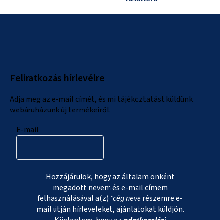
L
á
b
l
Feliratkozás hírlevélre
é
c
Adja meg az e-mail címét, és mi tájékoztatást küldünk
webáruházunk új termékeiről.
E-mail
Hozzájárulok, hogy az általam önként
megadott nevem és e-mail címem
felhasználásával a(z)
*cég neve
részemre e-
mail útján hírleveleket, ajánlatokat küldjön.
Kijelentem, hogy az
adatkezelési