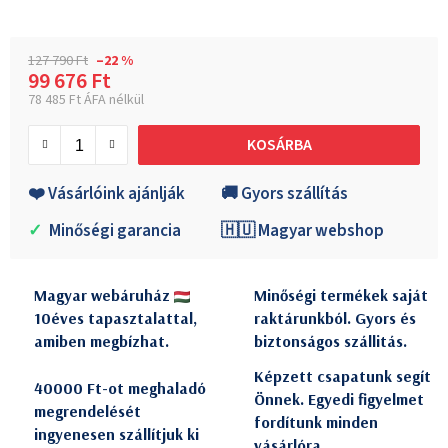
127 790 Ft
–22 %
99 676 Ft
78 485 Ft ÁFA nélkül
Egységár:
KOSÁRBA
❤️ Vásárlóink ajánlják
🚚 Gyors szállítás
✓
Minőségi garancia
🇭🇺 Magyar webshop
Magyar webáruház
Minőségi termékek saját
10éves tapasztalattal,
raktárunkból. Gyors és
amiben megbízhat.
biztonságos szállitás.
Képzett csapatunk segít
40000 Ft-ot meghaladó
Önnek. Egyedi figyelmet
megrendelését
fordítunk minden
ingyenesen szállítjuk ki
vásárlóra