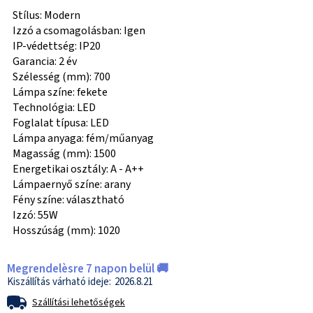
Stílus: Modern
Izzó a csomagolásban: Igen
IP-védettség: IP20
Garancia: 2 év
Szélesség (mm): 700
Lámpa színe: fekete
Technológia: LED
Foglalat típusa: LED
Lámpa anyaga: fém/műanyag
Magasság (mm): 1500
Energetikai osztály: A - A++
Lámpaernyő színe: arany
Fény színe: választható
Izzó: 55W
Hosszúság (mm): 1020
Megrendelèsre 7 napon belül 🚚
2026.8.21
Szállítási lehetőségek