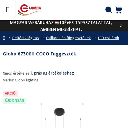
Ugrás
a
fő
KO
Keresés
tartalomhoz
MAGYAR WEBÁRUHÁZ
10ÉVES TAPASZTALATTAL,
AMIBEN MEGBÍZHAT.
Kezdőlap
Beltéri világítás
Csillárok és függesztékek
LED csillárok
Globo 67300H COCO Függeszték
A
Ugrás az értékeléshez
Nincs értékelés
termék
Márka:
Globo lighting
átlagos
értékelése
5-
AKCIÓ
ből
ÚJDONSÁG
0,0
csillag.