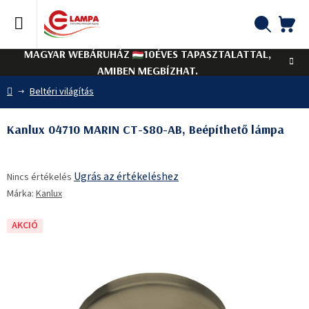
Ugrás
a
fő
KO
Keresés
tartalomhoz
MAGYAR WEBÁRUHÁZ
10ÉVES TAPASZTALATTAL,
AMIBEN MEGBÍZHAT.
Kezdőlap
Beltéri világítás
Kanlux 04710 MARIN CT-S80-AB, Beépíthető lámpa
A
Ugrás az értékeléshez
Nincs értékelés
termék
Márka:
Kanlux
átlagos
értékelése
5-
AKCIÓ
ből
0,0
csillag.