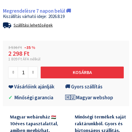
Megrendelèsre 7 napon belül 🚚
2026.8.19
Szállítási lehetőségek
3 536 Ft
–35 %
2 298 Ft
1 809 Ft ÁFA nélkül
Egységár:
KOSÁRBA
❤️ Vásárlóink ajánlják
🚚 Gyors szállítás
✓
Minőségi garancia
🇭🇺 Magyar webshop
Magyar webáruház
Minőségi termékek saját
10éves tapasztalattal,
raktárunkból. Gyors és
amiben megbízhat.
biztonságos szállitás.