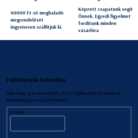
Képzett csapatunk segít
40000 Ft-ot meghaladó
Önnek. Egyedi figyelmet
megrendelését
fordítunk minden
ingyenesen szállítjuk ki
vásárlóra
L
á
b
l
Feliratkozás hírlevélre
é
c
Adja meg az e-mail címét, és mi tájékoztatást küldünk
webáruházunk új termékeiről.
E-mail