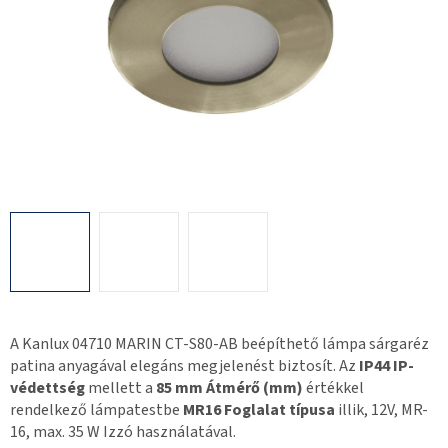
A Kanlux 04710 MARIN CT-S80-AB beépíthető lámpa sárgaréz
patina anyagával elegáns megjelenést biztosít. Az
IP44 IP-
védettség
mellett a
85 mm Átmérő (mm)
értékkel
rendelkező lámpatestbe
MR16 Foglalat típusa
illik, 12V, MR-
16, max. 35 W Izzó használatával.