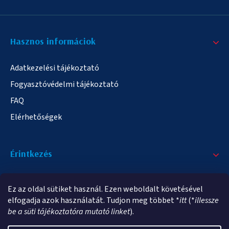
Hasznos informáciok
Adatkezelési tájékoztató
Fogyasztóvédelmi tájékoztató
FAQ
Elérhetőségek
Érintkezés
+36/20 378-2863
Ez az oldal sütiket használ. Ezen weboldalt követésével
info@elampa.hu
elfogadja azok használatát. Tudjon meg többet *
itt
(*
illessze
be a süti tájékoztatóra mutató linket
).