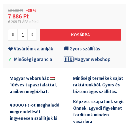
12 132 Ft
–35 %
7 886 Ft
6 209 Ft ÁFA nélkül
Egységár:
KOSÁRBA
❤️ Vásárlóink ajánlják
🚚 Gyors szállítás
✓
Minőségi garancia
🇭🇺 Magyar webshop
Magyar webáruház
Minőségi termékek saját
10éves tapasztalattal,
raktárunkból. Gyors és
amiben megbízhat.
biztonságos szállitás.
Képzett csapatunk segít
40000 Ft-ot meghaladó
Önnek. Egyedi figyelmet
megrendelését
fordítunk minden
ingyenesen szállítjuk ki
vásárlóra