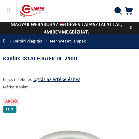
Ugrás
a
fő
KO
Keresés
tartalomhoz
MAGYAR WEBÁRUHÁZ
10ÉVES TAPASZTALATTAL,
AMIBEN MEGBÍZHAT.
Kezdőlap
Beltéri világítás
Mennyezeti lámpák
Kanlux 18120 FOGLER DL-240O
A
Ugrás az értékeléshez
Nincs értékelés
termék
Márka:
Kanlux
átlagos
értékelése
5-
AKCIÓ
ből
TIPP
0,0
csillag.