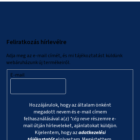
L
á
b
l
Feliratkozás hírlevélre
é
c
Adja meg az e-mail címét, és mi tájékoztatást küldünk
webáruházunk új termékeiről.
E-mail
Hozzájárulok, hogy az általam önként
megadott nevem és e-mail címem
felhasználásával a(z)
*cég neve
részemre e-
mail útján hírleveleket, ajánlatokat küldjön.
Kijelentem, hogy az
adatkezelési
tájékoztatót
elolvastam. Megértettem,