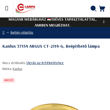
Ugrás
a
fő
KO
Keresés
tartalomhoz
MAGYAR WEBÁRUHÁZ
10ÉVES TAPASZTALATTAL,
AMIBEN MEGBÍZHAT.
Kezdőlap
Beltéri világítás
Kanlux 37154 ARGUS CT-2114-G, Beépithető lámpa
A
Ugrás az értékeléshez
Nincs értékelés
termék
Márka:
Kanlux
átlagos
értékelése
5-
AKCIÓ
ből
0,0
csillag.