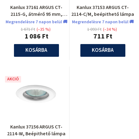
Kanlux 37161 ARGUS CT-
Kanlux 37153 ARGUS CT-
2115-G, átmérő 95 mm,
2114-C/M, beépithető lámpa
Beépithető lámpa
Megrendelèsre 7 napon belül 🚚
Megrendelèsre 7 napon belül 🚚
1 671 Ft
(–35 %)
1 093 Ft
(–34 %)
1 086 Ft
711 Ft
KOSÁRBA
KOSÁRBA
AKCIÓ
Kanlux 37156 ARGUS CT-
2114-W, Beépithető lámpa