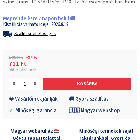
színe: arany - IP-védettség: IP20 - Izzó a csomagolásban: Nem
Megrendelèsre 7 napon belül 🚚
2026.8.19
Szállítási lehetőségek
1 093 Ft
–34 %
711 Ft
560 Ft ÁFA nélkül
Egységár:
KOSÁRBA
❤️ Vásárlóink ajánlják
🚚 Gyors szállítás
✓
Minőségi garancia
🇭🇺 Magyar webshop
Magyar webáruház
Minőségi termékek saját
10éves tapasztalattal,
raktárunkból. Gyors és