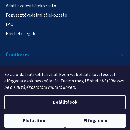
Adatkezelési tájékoztató
Fogyasztóvédelmi tájékoztató
FAQ
Elérhetőségek
Érintkezés
+36/20 378-2863
Ez az oldal sütiket használ. Ezen weboldalt követésével
info@elampa.hu
elfogadja azok használatát. Tudjon meg többet *
itt
(*
illessze
be a süti tájékoztatóra mutató linket
).
Beállítások
Copyright 2026
elampa.hu
. Minden jog fenntartva.
Elutasítom
Elfogadom
Shoptet Premium készítette