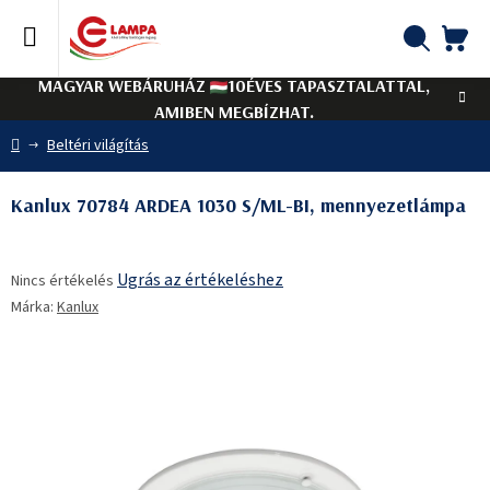
Ugrás
a
fő
KO
Keresés
tartalomhoz
MAGYAR WEBÁRUHÁZ
10ÉVES TAPASZTALATTAL,
AMIBEN MEGBÍZHAT.
Kezdőlap
Beltéri világítás
Kanlux 70784 ARDEA 1030 S/ML-BI, mennyezetlámpa
A
Ugrás az értékeléshez
Nincs értékelés
termék
Márka:
Kanlux
átlagos
értékelése
5-
ből
0,0
csillag.