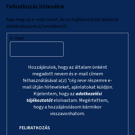
Feliratkozás hírlevélre
é
c
Adja meg az e-mail címét, és mi tájékoztatást küldünk
webáruházunk új termékeiről.
E-mail
Hozzájárulok, hogy az általam önként
megadott nevem és e-mail címem
felhasználásával a(z)
*cég neve
részemre e-
mail útján hírleveleket, ajánlatokat küldjön.
Kijelentem, hogy az
adatkezelési
tájékoztatót
elolvastam. Megértettem,
hogy a hozzájárulásom bármikor
visszavonhatom.
FELIRATKOZÁS