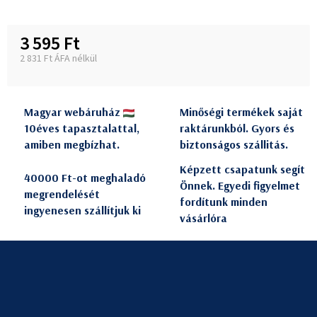
3 595 Ft
2 831 Ft ÁFA nélkül
Egységár:
Magyar webáruház
Minőségi termékek saját
10éves tapasztalattal,
raktárunkból. Gyors és
amiben megbízhat.
biztonságos szállitás.
Képzett csapatunk segít
40000 Ft-ot meghaladó
Önnek. Egyedi figyelmet
megrendelését
fordítunk minden
ingyenesen szállítjuk ki
vásárlóra
L
á
b
l