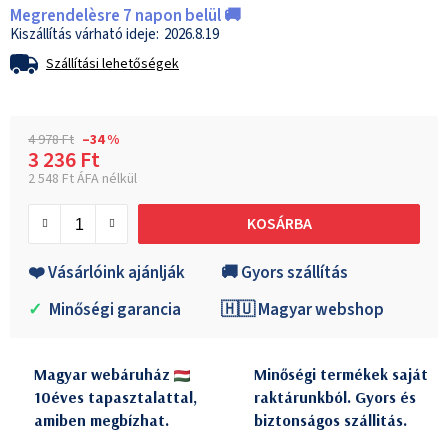
Megrendelèsre 7 napon belül 🚚
2026.8.19
Szállítási lehetőségek
4 978 Ft
–34 %
3 236 Ft
2 548 Ft ÁFA nélkül
Egységár:
KOSÁRBA
❤️ Vásárlóink ajánlják
🚚 Gyors szállítás
✓
Minőségi garancia
🇭🇺 Magyar webshop
Magyar webáruház
Minőségi termékek saját
10éves tapasztalattal,
raktárunkból. Gyors és
amiben megbízhat.
biztonságos szállitás.