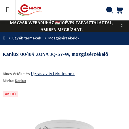
Ugrás
a
fő
KO
Keresés
tartalomhoz
MAGYAR WEBÁRUHÁZ
10ÉVES TAPASZTALATTAL,
AMIBEN MEGBÍZHAT.
Kezdőlap
Egyéb termékek
Mozgásérzékelők
Kanlux 00464 ZONA JQ-37-W, mozgásérzékelő
A
Ugrás az értékeléshez
Nincs értékelés
termék
Márka:
Kanlux
átlagos
értékelése
5-
AKCIÓ
ből
0,0
csillag.