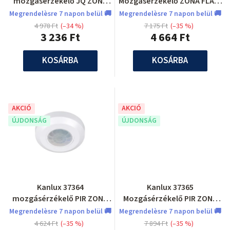
mozgásérzékelő JQ ZONA
Mozgásérzékelő ZONA FLAT-
JQ-37-B
W PIR
Megrendelèsre 7 napon belül 🚚
Megrendelèsre 7 napon belül 🚚
4 978 Ft
(–34 %)
7 175 Ft
(–35 %)
3 236 Ft
4 664 Ft
KOSÁRBA
KOSÁRBA
AKCIÓ
AKCIÓ
ÚJDONSÁG
ÚJDONSÁG
Kanlux 37364
Kanlux 37365
mozgásérzékelő PIR ZONA
Mozgásérzékelő PIR ZONA
MINI ZONA MINI-W
MINI ZONA MINI WT-W
Megrendelèsre 7 napon belül 🚚
Megrendelèsre 7 napon belül 🚚
4 624 Ft
(–35 %)
7 894 Ft
(–35 %)