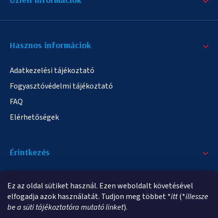
Hasznos informáciok
Adatkezelési tájékoztató
Fogyasztóvédelmi tájékoztató
FAQ
Elérhetőségek
Érintkezés
+36/20 378-2863
Ez az oldal sütiket használ. Ezen weboldalt követésével
info@elampa.hu
elfogadja azok használatát. Tudjon meg többet *
itt
(*
illessze
be a süti tájékoztatóra mutató linket
).