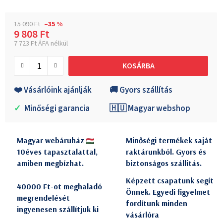
15 090 Ft
–35 %
9 808 Ft
7 723 Ft ÁFA nélkül
Egységár:
KOSÁRBA
❤️ Vásárlóink ajánlják
🚚 Gyors szállítás
✓
Minőségi garancia
🇭🇺 Magyar webshop
Magyar webáruház
Minőségi termékek saját
10éves tapasztalattal,
raktárunkból. Gyors és
amiben megbízhat.
biztonságos szállitás.
Képzett csapatunk segít
40000 Ft-ot meghaladó
Önnek. Egyedi figyelmet
megrendelését
fordítunk minden
ingyenesen szállítjuk ki
vásárlóra