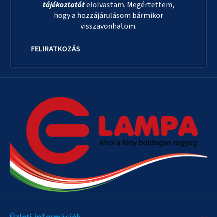
tájékoztatót
elolvastam. Megértettem,
hogy a hozzájárulásom bármikor
visszavonhatom.
FELIRATKOZÁS
Üzleti információk