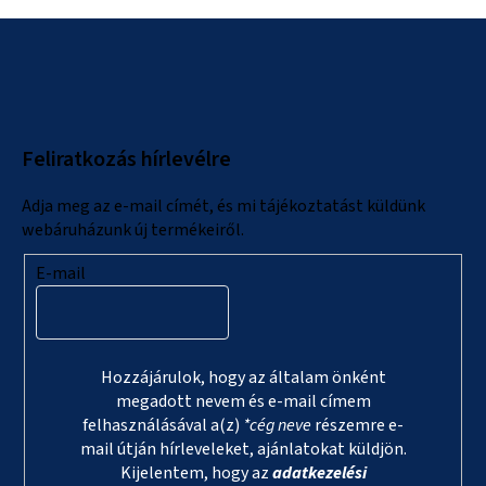
L
á
b
l
Feliratkozás hírlevélre
é
c
Adja meg az e-mail címét, és mi tájékoztatást küldünk
webáruházunk új termékeiről.
E-mail
Hozzájárulok, hogy az általam önként
megadott nevem és e-mail címem
felhasználásával a(z)
*cég neve
részemre e-
mail útján hírleveleket, ajánlatokat küldjön.
Kijelentem, hogy az
adatkezelési