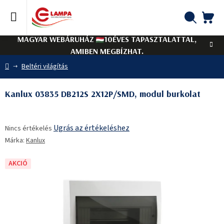
Ugrás
a
fő
KO
Keresés
tartalomhoz
MAGYAR WEBÁRUHÁZ
10ÉVES TAPASZTALATTAL,
AMIBEN MEGBÍZHAT.
Kezdőlap
Beltéri világítás
Kanlux 03835 DB212S 2X12P/SMD, modul burkolat
A
Ugrás az értékeléshez
Nincs értékelés
termék
Márka:
Kanlux
átlagos
értékelése
5-
AKCIÓ
ből
0,0
csillag.