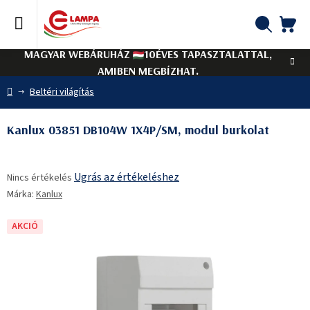
Ugrás
a
fő
KO
Keresés
tartalomhoz
MAGYAR WEBÁRUHÁZ
10ÉVES TAPASZTALATTAL,
AMIBEN MEGBÍZHAT.
Kezdőlap
Beltéri világítás
Kanlux 03851 DB104W 1X4P/SM, modul burkolat
A
Ugrás az értékeléshez
Nincs értékelés
termék
Márka:
Kanlux
átlagos
értékelése
5-
AKCIÓ
ből
0,0
csillag.