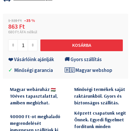
1 328 Ft
–35 %
863 Ft
680 Ft ÁFA nélkül
Egységár:
KOSÁRBA
❤️ Vásárlóink ajánlják
🚚 Gyors szállítás
✓
Minőségi garancia
🇭🇺 Magyar webshop
Magyar webáruház
Minőségi termékek saját
10éves tapasztalattal,
raktárunkból. Gyors és
amiben megbízhat.
biztonságos szállitás.
Képzett csapatunk segít
40000 Ft-ot meghaladó
Önnek. Egyedi figyelmet
megrendelését
fordítunk minden
ingyenesen szállítjuk ki