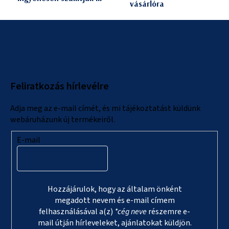
vásárlóra
L
á
b
l
Feliratkozás hírlevélre
é
c
Adja meg az e-mail címét, és mi tájékoztatást küldünk
webáruházunk új termékeiről.
E-mail
Hozzájárulok, hogy az általam önként
megadott nevem és e-mail címem
felhasználásával a(z)
*cég neve
részemre e-
mail útján hírleveleket, ajánlatokat küldjön.