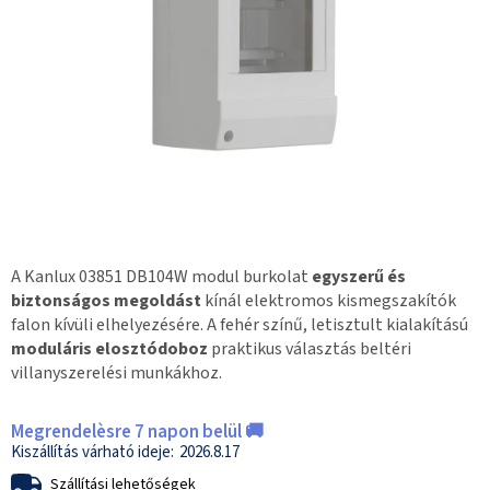
A Kanlux 03851 DB104W modul burkolat
egyszerű és
biztonságos megoldást
kínál elektromos kismegszakítók
falon kívüli elhelyezésére. A fehér színű, letisztult kialakítású
moduláris elosztódoboz
praktikus választás beltéri
villanyszerelési munkákhoz.
Megrendelèsre 7 napon belül 🚚
2026.8.17
Szállítási lehetőségek