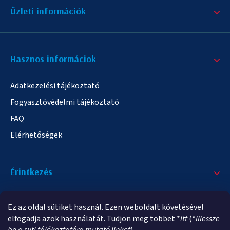
Üzleti információk
Hasznos informáciok
Adatkezelési tájékoztató
Fogyasztóvédelmi tájékoztató
FAQ
Elérhetőségek
Érintkezés
+36/20 378-2863
Ez az oldal sütiket használ. Ezen weboldalt követésével
info@elampa.hu
elfogadja azok használatát. Tudjon meg többet *
itt
(*
illessze