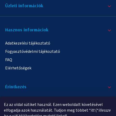
Üzleti információk
Hasznos informáciok
Adatkezelési tájékoztató
Fogyasztóvédelmi tájékoztató
FAQ
Elérhetőségek
Érintkezés
+36/20 378-2863
Ez az oldal sütiket használ. Ezen weboldalt követésével
info@elampa.hu
elfogadja azok használatát. Tudjon meg többet *
itt
(*
illessze