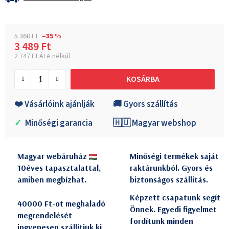
5 368 Ft
–35 %
3 489 Ft
2 747 Ft ÁFA nélkül
Egységár:
KOSÁRBA
❤️ Vásárlóink ajánlják
🚚 Gyors szállítás
✓
Minőségi garancia
🇭🇺 Magyar webshop
Magyar webáruház
Minőségi termékek saját
10éves tapasztalattal,
raktárunkból. Gyors és
amiben megbízhat.
biztonságos szállitás.
Képzett csapatunk segít
40000 Ft-ot meghaladó
Önnek. Egyedi figyelmet
megrendelését
fordítunk minden
ingyenesen szállítjuk ki