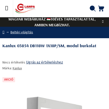
Ugrás
a
fő
KO
Keresés
tartalomhoz
MAGYAR WEBÁRUHÁZ
10ÉVES TAPASZTALATTAL,
AMIBEN MEGBÍZHAT.
Kezdőlap
Beltéri világítás
Kanlux 03854 DB118W 1X18P/SM, modul burkolat
A
Ugrás az értékeléshez
Nincs értékelés
termék
Márka:
Kanlux
átlagos
értékelése
5-
AKCIÓ
ből
0,0
csillag.