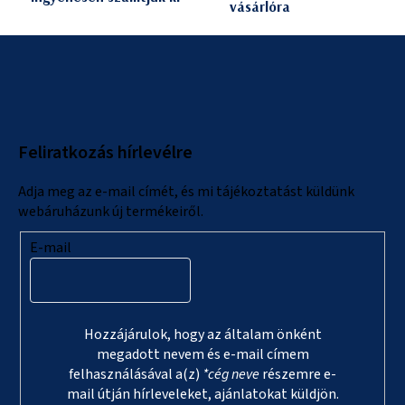
vásárlóra
L
á
b
l
Feliratkozás hírlevélre
é
c
Adja meg az e-mail címét, és mi tájékoztatást küldünk
webáruházunk új termékeiről.
E-mail
Hozzájárulok, hogy az általam önként
megadott nevem és e-mail címem
felhasználásával a(z)
*cég neve
részemre e-
mail útján hírleveleket, ajánlatokat küldjön.