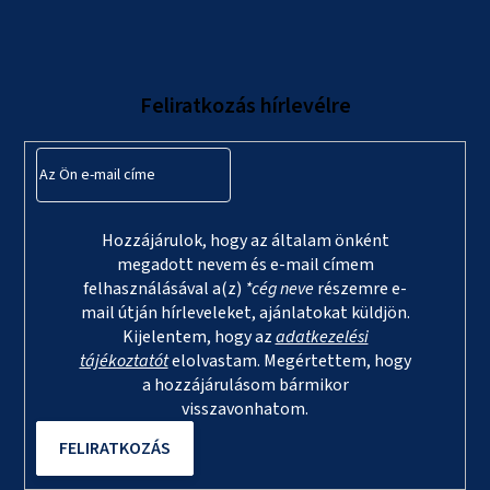
á
b
l
Feliratkozás hírlevélre
é
c
Hozzájárulok, hogy az általam önként
megadott nevem és e-mail címem
felhasználásával a(z)
*cég neve
részemre e-
mail útján hírleveleket, ajánlatokat küldjön.
Kijelentem, hogy az
adatkezelési
tájékoztatót
elolvastam. Megértettem, hogy
a hozzájárulásom bármikor
visszavonhatom.
FELIRATKOZÁS