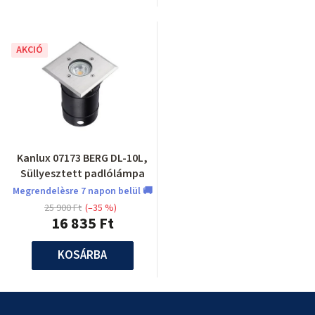
AKCIÓ
Kanlux 07173 BERG DL-10L,
Süllyesztett padlólámpa
Megrendelèsre 7 napon belül 🚚
25 900 Ft
(–35 %)
16 835 Ft
KOSÁRBA
L