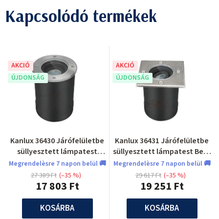
Kapcsolódó termékek
AKCIÓ
AKCIÓ
ÚJDONSÁG
ÚJDONSÁG
Kanlux 36430 Járófelületbe
Kanlux 36431 Járófelületbe
süllyesztett lámpatest
süllyesztett lámpatest Berg
BERG AD
AD
Megrendelèsre 7 napon belül 🚚
Megrendelèsre 7 napon belül 🚚
27 389 Ft
(–35 %)
29 617 Ft
(–35 %)
17 803 Ft
19 251 Ft
KOSÁRBA
KOSÁRBA