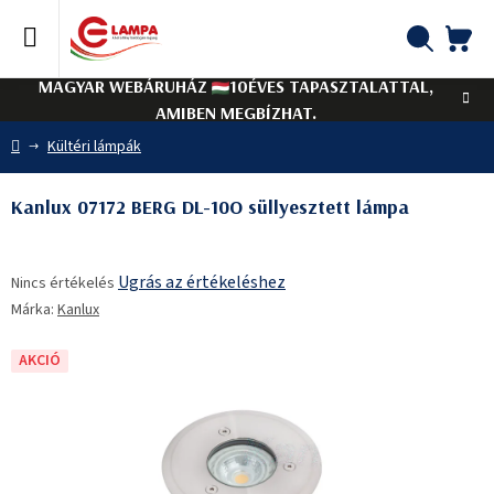
Ugrás
a
fő
KO
Keresés
tartalomhoz
MAGYAR WEBÁRUHÁZ
10ÉVES TAPASZTALATTAL,
AMIBEN MEGBÍZHAT.
Kezdőlap
Kültéri lámpák
Kanlux 07172 BERG DL-10O süllyesztett lámpa
A
Ugrás az értékeléshez
Nincs értékelés
termék
Márka:
Kanlux
átlagos
értékelése
5-
AKCIÓ
ből
0,0
csillag.