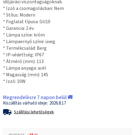
időjárási viszontagságoknak.
* Izzó a csomagolásban: Nem
* Stílus: Modern
* Foglalat típusa: GU10
* Garancia: 2 év
* Lámpa színe: króm
* Lámpaernyő színe: üveg
* Termékcsalád: Berg
* IP-védettség: IP67
* Átmérő (mm): 113
* Lámpa anyaga: acél
* Magasság (mm): 145
* Izzó: 10W
Megrendelèsre 7 napon belül 🚚
2026.8.17
Szállítási lehetőségek