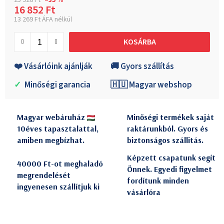
25 926 Ft
–35 %
16 852 Ft
13 269 Ft ÁFA nélkül
Egységár:
KOSÁRBA
❤️ Vásárlóink ajánlják
🚚 Gyors szállítás
✓
Minőségi garancia
🇭🇺 Magyar webshop
Magyar webáruház
Minőségi termékek saját
10éves tapasztalattal,
raktárunkból. Gyors és
amiben megbízhat.
biztonságos szállitás.
Képzett csapatunk segít
40000 Ft-ot meghaladó
Önnek. Egyedi figyelmet
megrendelését
fordítunk minden
ingyenesen szállítjuk ki
vásárlóra