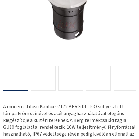
A modern stílusú Kanlux 07172 BERG DL-10O süllyesztett
lámpa króm színével és acél anyaghasználatával elegáns
kiegészítője a kültéri tereknek. A Berg termékcsalád tagja
GU10 foglalattal rendelkezik, 10W teljesítményű fényforrással
használható, IP67 védettsége révén pedig kiválóan ellenáll az