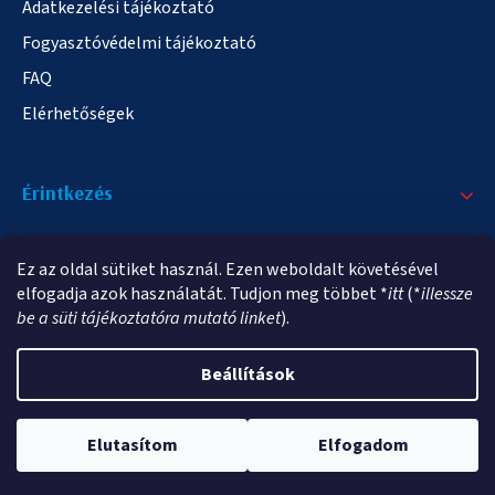
Adatkezelési tájékoztató
Fogyasztóvédelmi tájékoztató
FAQ
Elérhetőségek
Érintkezés
+36/20 378-2863
Ez az oldal sütiket használ. Ezen weboldalt követésével
info@elampa.hu
elfogadja azok használatát. Tudjon meg többet *
itt
(*
illessze
be a süti tájékoztatóra mutató linket
).
Beállítások
Copyright 2026
elampa.hu
. Minden jog fenntartva.
Elutasítom
Elfogadom
Shoptet Premium készítette