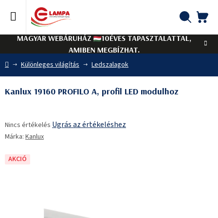
Ugrás
a
fő
KO
Keresés
tartalomhoz
MAGYAR WEBÁRUHÁZ
10ÉVES TAPASZTALATTAL,
AMIBEN MEGBÍZHAT.
Kezdőlap
Különleges világítás
Ledszalagok
Kanlux 19160 PROFILO A, profil LED modulhoz
A
Ugrás az értékeléshez
Nincs értékelés
termék
Márka:
Kanlux
átlagos
értékelése
5-
AKCIÓ
ből
0,0
csillag.