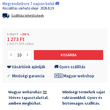
Megrendelèsre 7 napon belül 🚚
2026.8.19
Szállítási lehetőségek
1 958 Ft
–34 %
1 273 Ft
1 002 Ft ÁFA nélkül
Egységár:
KOSÁRBA
❤️ Vásárlóink ajánlják
🚚 Gyors szállítás
✓
Minőségi garancia
🇭🇺 Magyar webshop
Magyar webáruház
Minőségi termékek saját
10éves tapasztalattal,
raktárunkból. Gyors és
amiben megbízhat.
biztonságos szállitás.