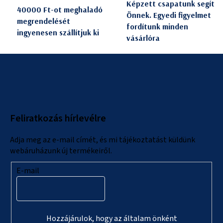
Képzett csapatunk segít
40000 Ft-ot meghaladó
Önnek. Egyedi figyelmet
megrendelését
fordítunk minden
ingyenesen szállítjuk ki
vásárlóra
L
á
b
l
Feliratkozás hírlevélre
é
c
Adja meg az e-mail címét, és mi tájékoztatást küldünk
webáruházunk új termékeiről.
E-mail
Hozzájárulok, hogy az általam önként