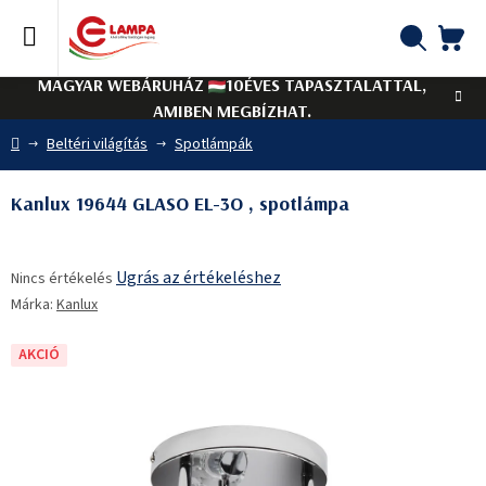
Ugrás
a
fő
KO
Keresés
tartalomhoz
MAGYAR WEBÁRUHÁZ
10ÉVES TAPASZTALATTAL,
AMIBEN MEGBÍZHAT.
Kezdőlap
Beltéri világítás
Spotlámpák
Kanlux 19644 GLASO EL-3O , spotlámpa
A
Ugrás az értékeléshez
Nincs értékelés
termék
Márka:
Kanlux
átlagos
értékelése
5-
AKCIÓ
ből
0,0
csillag.