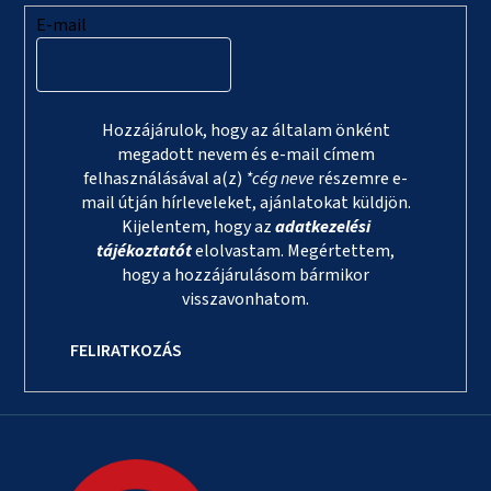
E-mail
Hozzájárulok, hogy az általam önként
megadott nevem és e-mail címem
felhasználásával a(z)
*cég neve
részemre e-
mail útján hírleveleket, ajánlatokat küldjön.
Kijelentem, hogy az
adatkezelési
tájékoztatót
elolvastam. Megértettem,
hogy a hozzájárulásom bármikor
visszavonhatom.
FELIRATKOZÁS