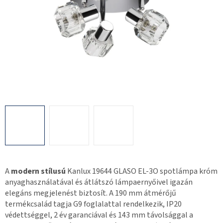
A
modern stílusú
Kanlux 19644 GLASO EL-3O spotlámpa króm
anyaghasználatával és átlátszó lámpaernyőivel igazán
elegáns megjelenést biztosít. A 190 mm átmérőjű
termékcsalád tagja G9 foglalattal rendelkezik, IP20
védettséggel, 2 év garanciával és 143 mm távolsággal a