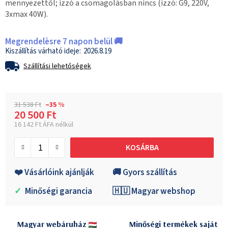
mennyezettől; izzó a csomagolásban nincs (izzó: G9, 220V,
3xmax 40W).
Megrendelèsre 7 napon belül 🚚
2026.8.19
Szállítási lehetőségek
31 538 Ft
–35 %
20 500 Ft
16 142 Ft ÁFA nélkül
Egységár:
KOSÁRBA
❤️ Vásárlóink ajánlják
🚚 Gyors szállítás
✓
Minőségi garancia
🇭🇺 Magyar webshop
Magyar webáruház
Minőségi termékek saját