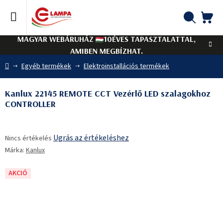
Ugrás
a
fő
KO
Keresés
tartalomhoz
MAGYAR WEBÁRUHÁZ
10ÉVES TAPASZTALATTAL,
AMIBEN MEGBÍZHAT.
Kezdőlap
Egyéb termékek
Elektroinstallációs termékek
Kanlux 22145 REMOTE CCT Vezérlő LED szalagokhoz
CONTROLLER
A
Ugrás az értékeléshez
Nincs értékelés
termék
Márka:
Kanlux
átlagos
értékelése
5-
AKCIÓ
ből
0,0
csillag.