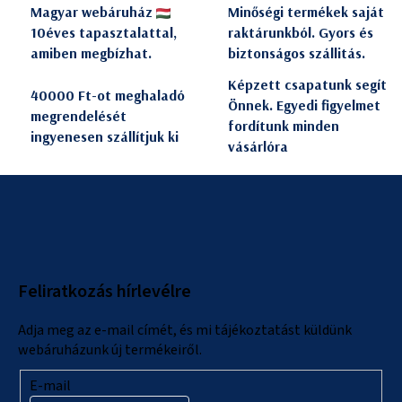
Magyar webáruház
Minőségi termékek saját
10éves tapasztalattal,
raktárunkból. Gyors és
amiben megbízhat.
biztonságos szállitás.
Képzett csapatunk segít
40000 Ft-ot meghaladó
Önnek. Egyedi figyelmet
megrendelését
fordítunk minden
ingyenesen szállítjuk ki
vásárlóra
L
á
b
l
Feliratkozás hírlevélre
é
c
Adja meg az e-mail címét, és mi tájékoztatást küldünk
webáruházunk új termékeiről.
E-mail