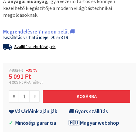
A
anyaga: műanyag
, így a vezérlő tartós és könnyen
kezelhető kiegészítője a modern világítástechnikai
megoldásoknak.
Megrendelèsre 7 napon belül 🚚
2026.8.19
Szállítási lehetőségek
7 832 Ft
–35 %
5 091 Ft
4 009 Ft ÁFA nélkül
Egységár:
KOSÁRBA
❤️ Vásárlóink ajánlják
🚚 Gyors szállítás
✓
Minőségi garancia
🇭🇺 Magyar webshop