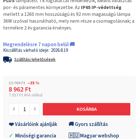
PLUS
lámpatest T8 foglalattal rendelkezik, ideális választás
por- és páramentes környezetbe. Az
IP65 IP-védettség
mellett a 1260 mm hosszúságú és 92 mm magasságú lámpa
36W izzóval használható, mely nem része a csomagolásnak; a
termékre 2 év garancia érvényes.
Megrendelèsre 7 napon belül 🚚
2026.8.19
Szállítási lehetőségek
13 788 Ft
–35 %
8 962 Ft
7 057 Ft ÁFA nélkül
Egységár:
KOSÁRBA
❤️ Vásárlóink ajánlják
🚚 Gyors szállítás
✓
Minőségi garancia
🇭🇺 Magyar webshop