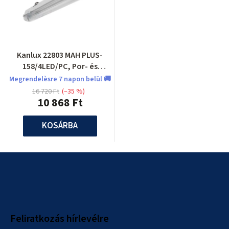
Kanlux 22803 MAH PLUS-
158/4LED/PC, Por- és
páramentes lámpatest LED
Megrendelèsre 7 napon belül 🚚
fénycsőhöz
16 720 Ft
(–35 %)
10 868 Ft
KOSÁRBA
L
á
b
l
Feliratkozás hírlevélre
é