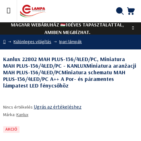
Ugrás
a
fő
KO
Keresés
tartalomhoz
MAGYAR WEBÁRUHÁZ
10ÉVES TAPASZTALATTAL,
AMIBEN MEGBÍZHAT.
Kezdőlap
Különleges világítás
Ipari lámpák
Kanlux 22802 MAH PLUS-136/4LED/PC, Miniatura
MAH PLUS-136/4LED/PC - KANLUXMiniatura aranżacji
MAH PLUS-136/4LED/PCMiniatura schematu MAH
PLUS-136/4LED/PC A++ A Por- és páramentes
lámpatest LED fénycsőhöz
A
Ugrás az értékeléshez
Nincs értékelés
termék
Márka:
Kanlux
átlagos
értékelése
5-
AKCIÓ
ből