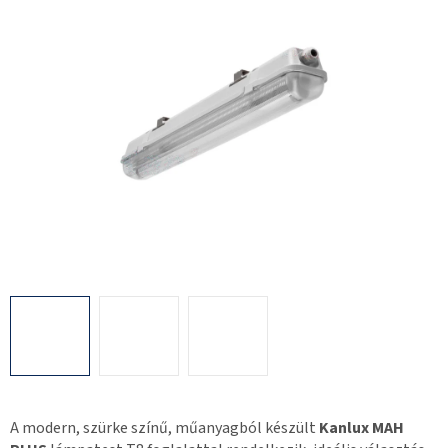
0,0
csillag.
A modern, szürke színű, műanyagból készült
Kanlux MAH