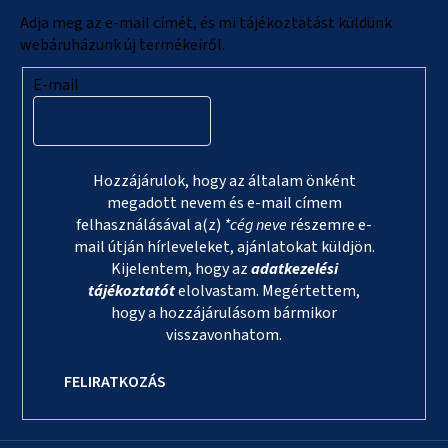
c
Adja meg az e-mail címét, és mi tájékoztatást küldünk
webáruházunk új termékeiről.
E-mail
Hozzájárulok, hogy az általam önként
megadott nevem és e-mail címem
felhasználásával a(z)
*cég neve
részemre e-
mail útján hírleveleket, ajánlatokat küldjön.
Kijelentem, hogy az
adatkezelési
tájékoztatót
elolvastam. Megértettem,
hogy a hozzájárulásom bármikor
visszavonhatom.
FELIRATKOZÁS