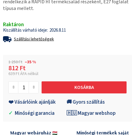
rendelkezik a RAPID HI termékcsalád részeként, E27 foglalat
típusa mellett.
Raktáron
2026.8.11
Szállítási lehetőségek
1 250 Ft
–35 %
812 Ft
639 Ft ÁFA nélkül
Egységár:
KOSÁRBA
❤️ Vásárlóink ajánlják
🚚 Gyors szállítás
✓
Minőségi garancia
🇭🇺 Magyar webshop
Magyar webáruház
Minőségi termékek saját