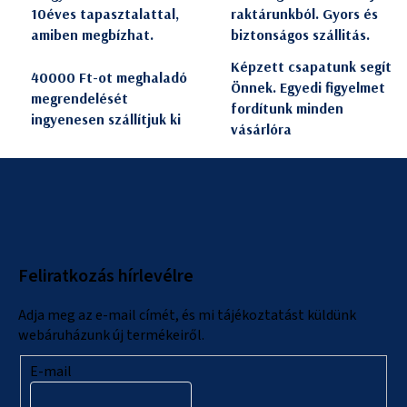
10éves tapasztalattal,
raktárunkból. Gyors és
amiben megbízhat.
biztonságos szállitás.
Képzett csapatunk segít
40000 Ft-ot meghaladó
Önnek. Egyedi figyelmet
megrendelését
fordítunk minden
ingyenesen szállítjuk ki
vásárlóra
L
á
b
l
Feliratkozás hírlevélre
é
c
Adja meg az e-mail címét, és mi tájékoztatást küldünk
webáruházunk új termékeiről.
E-mail