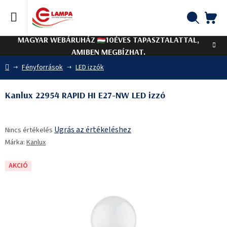
Ugrás
a
fő
KO
Keresés
tartalomhoz
MAGYAR WEBÁRUHÁZ
10ÉVES TAPASZTALATTAL,
AMIBEN MEGBÍZHAT.
Kezdőlap
Fényforrások
LED izzók
Kanlux 22954 RAPID HI E27-NW LED izzó
A
Ugrás az értékeléshez
Nincs értékelés
termék
Márka:
Kanlux
átlagos
értékelése
5-
AKCIÓ
ből
0,0
csillag.